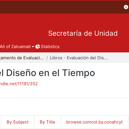
Secretaría de Unidad
All of Zaloamati
Statistics
Departamento de Evaluación del Diseño en el Tiempo
Libros - Evaluación del Diseño en el Tiempo
el Diseño en el Tiempo
andle.net/11191/352
By Subject
By Title
browse.comcol.by.conahcyt