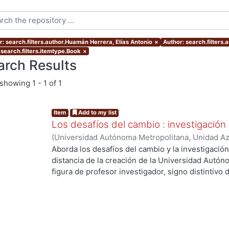
r: search.filters.author.Huamán Herrera, Elías Antonio
×
Author: search.filters
 search.filters.itemtype.Book
×
arch Results
showing
1 - 1 of 1
Item
Add to my list
Los desafíos del cambio : investigación
(
Universidad Autónoma Metropolitana, Unidad Azc
Artes para el Diseño, Departamento de Evaluaci
Aborda los desafíos del cambio y la investigació
12
)
Córdoba Flores, Consuelo
;
Huamán Herrera, E
distancia de la creación de la Universidad Autón
Ana
;
Morales Moreno, Jorge
;
Redondo Gómez, M
figura de profesor investigador, signo distintivo d
de V., Luis Carlos
;
Martínez Leal, Luisa
;
Toledo Ra
cambios y desafíos que se han presentado durant
Romero, Iarene
;
Vidales Giovannetti, María Dolo
objeto de estudio, la manera como se concibe y re
Zamora Pérez, Alfonso
práctica se ha dado - o no- el binomio investiga
las dificultades y las soluciones que han tomado