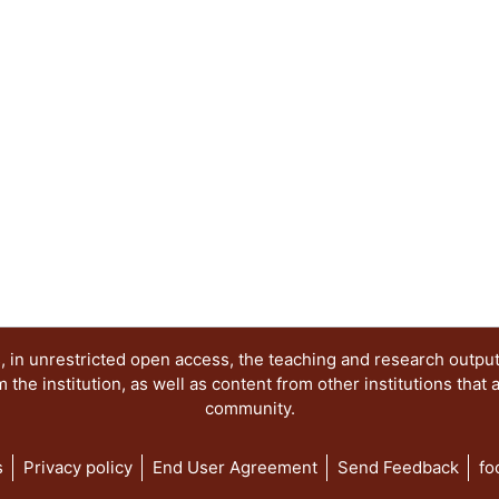
 in unrestricted open access, the teaching and research outpu
he institution, as well as content from other institutions that 
community.
s
Privacy policy
End User Agreement
Send Feedback
fo