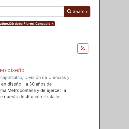
Search
.author.Córdoba Flores, Consuelo
×
 en diseño
apotzalco, División de Ciencias y
ón del Diseño en el Tiempo
,
2005-
n en diseño - a 30 años de
lías Antonio
;
Meléndez Crespo,
oma Metropolitana y de ejercer la
aruja
;
Terrazas, Oscar
;
Herrera G.
e nuestra Institución -trata los
mírez, Francisco Gerardo
;
Tovar
e este tiempo, con relación a su
res
;
Vázquez Contreras, Araceli
;
aliza la investigación, como en la
ción docencia y cómo se enfrentan
 los profesores-investigadores.