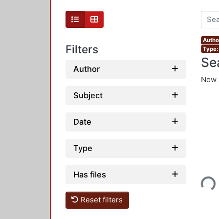
Autho
Filters
Type:
Se
Author
Now 
Subject
Date
Type
Loading...
Has files
Reset filters