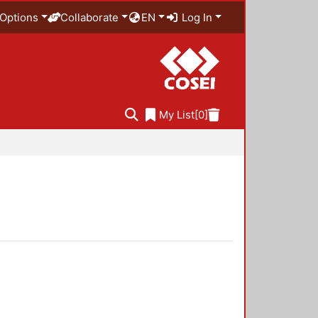
Options
Collaborate
EN
Log In
My List
[0]