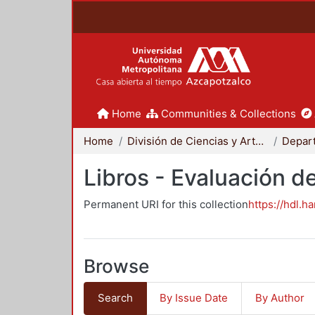
Home
Communities & Collections
Home
División de Ciencias y Artes para el Diseño
Libros - Evaluación d
Permanent URI for this collection
https://hdl.h
Browse
Search
By Issue Date
By Author