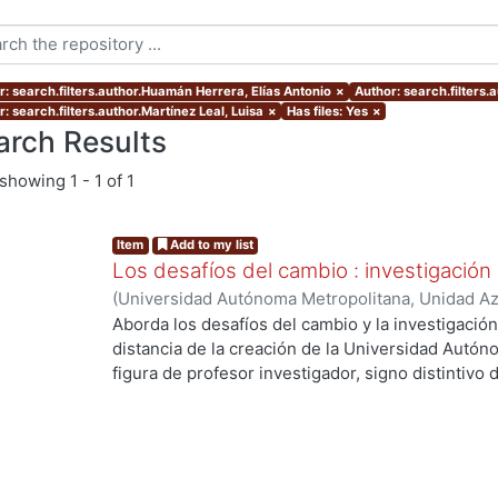
r: search.filters.author.Huamán Herrera, Elías Antonio
×
Author: search.filters
: search.filters.author.Martínez Leal, Luisa
×
Has files: Yes
×
arch Results
showing
1 - 1 of 1
Item
Add to my list
Los desafíos del cambio : investigación
(
Universidad Autónoma Metropolitana, Unidad Azc
Artes para el Diseño, Departamento de Evaluaci
Aborda los desafíos del cambio y la investigació
12
)
Córdoba Flores, Consuelo
;
Huamán Herrera, E
distancia de la creación de la Universidad Autón
Ana
;
Morales Moreno, Jorge
;
Redondo Gómez, M
figura de profesor investigador, signo distintivo d
de V., Luis Carlos
;
Martínez Leal, Luisa
;
Toledo Ra
cambios y desafíos que se han presentado durant
Romero, Iarene
;
Vidales Giovannetti, María Dolo
objeto de estudio, la manera como se concibe y re
Zamora Pérez, Alfonso
práctica se ha dado - o no- el binomio investiga
las dificultades y las soluciones que han tomado