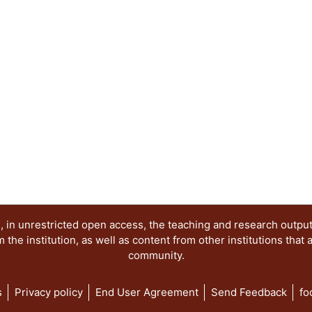
 in unrestricted open access, the teaching and research outpu
he institution, as well as content from other institutions that 
community.
s
Privacy policy
End User Agreement
Send Feedback
fo