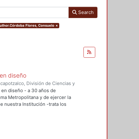
Search
.author.Córdoba Flores, Consuelo
×
 en diseño
apotzalco, División de Ciencias y
ón del Diseño en el Tiempo
,
2005-
n en diseño - a 30 años de
lías Antonio
;
Meléndez Crespo,
oma Metropolitana y de ejercer la
aruja
;
Terrazas, Oscar
;
Herrera G.
e nuestra Institución -trata los
mírez, Francisco Gerardo
;
Tovar
e este tiempo, con relación a su
res
;
Vázquez Contreras, Araceli
;
aliza la investigación, como en la
ción docencia y cómo se enfrentan
 los profesores-investigadores.