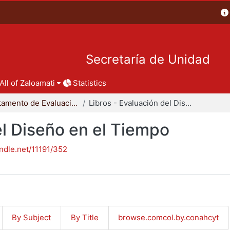
Secretaría de Unidad
All of Zaloamati
Statistics
Departamento de Evaluación del Diseño en el Tiempo
Libros - Evaluación del Diseño en el Tiempo
el Diseño en el Tiempo
andle.net/11191/352
By Subject
By Title
browse.comcol.by.conahcyt