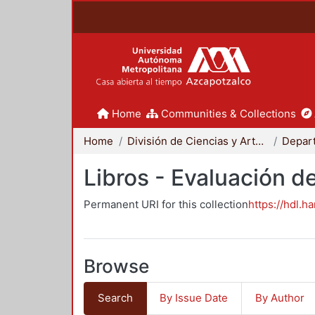
Home
Communities & Collections
Home
División de Ciencias y Artes para el Diseño
Libros - Evaluación d
Permanent URI for this collection
https://hdl.h
Browse
Search
By Issue Date
By Author