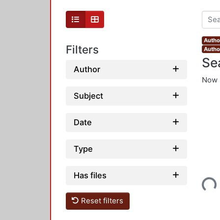
Autho
Filters
Author
Se
Author
Now 
Subject
Date
Type
Has files
Loading...
Reset filters