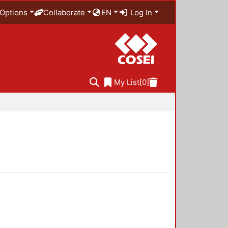
Options
Collaborate
EN
Log In
My List
[0]