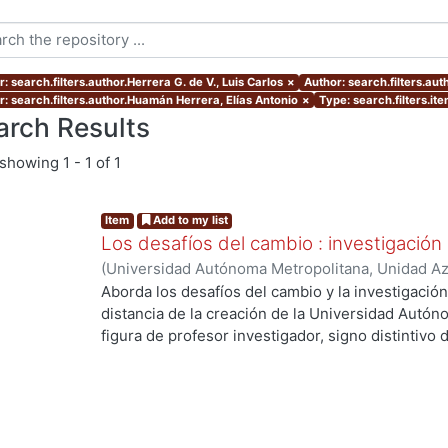
: search.filters.author.Herrera G. de V., Luis Carlos
×
Author: search.filters.au
r: search.filters.author.Huamán Herrera, Elías Antonio
×
Type: search.filters.it
arch Results
showing
1 - 1 of 1
Item
Add to my list
Los desafíos del cambio : investigación
(
Universidad Autónoma Metropolitana, Unidad Azc
Artes para el Diseño, Departamento de Evaluaci
Aborda los desafíos del cambio y la investigació
12
)
Córdoba Flores, Consuelo
;
Huamán Herrera, E
distancia de la creación de la Universidad Autón
Ana
;
Morales Moreno, Jorge
;
Redondo Gómez, M
figura de profesor investigador, signo distintivo d
de V., Luis Carlos
;
Martínez Leal, Luisa
;
Toledo Ra
cambios y desafíos que se han presentado durant
Romero, Iarene
;
Vidales Giovannetti, María Dolo
objeto de estudio, la manera como se concibe y re
Zamora Pérez, Alfonso
práctica se ha dado - o no- el binomio investiga
las dificultades y las soluciones que han tomado