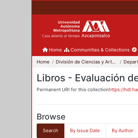
Home
Communities & Collections
Home
División de Ciencias y Artes para el Diseño
Libros - Evaluación d
Permanent URI for this collection
https://hdl.h
Browse
Search
By Issue Date
By Author