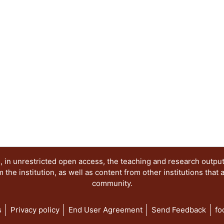
 in unrestricted open access, the teaching and research outpu
he institution, as well as content from other institutions that 
community.
s
Privacy policy
End User Agreement
Send Feedback
fo