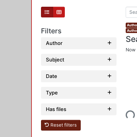
Author
Filters
Autho
Se
Author
Now 
Subject
Date
Type
Loading...
Has files
Reset filters