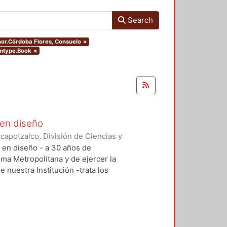
Search
thor.Córdoba Flores, Consuelo
×
emtype.Book
×
 en diseño
apotzalco, División de Ciencias y
ón del Diseño en el Tiempo
,
2005-
n en diseño - a 30 años de
lías Antonio
;
Meléndez Crespo,
oma Metropolitana y de ejercer la
aruja
;
Terrazas, Oscar
;
Herrera G.
e nuestra Institución -trata los
mírez, Francisco Gerardo
;
Tovar
e este tiempo, con relación a su
res
;
Vázquez Contreras, Araceli
;
aliza la investigación, como en la
ción docencia y cómo se enfrentan
 los profesores-investigadores.