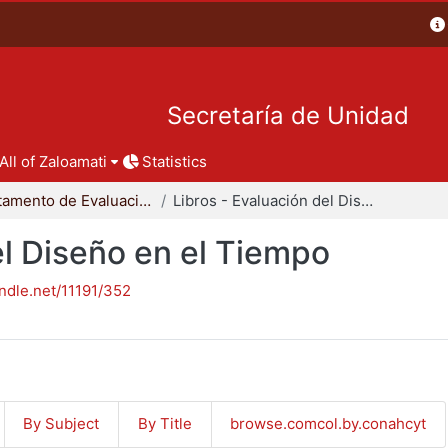
Secretaría de Unidad
All of Zaloamati
Statistics
Departamento de Evaluación del Diseño en el Tiempo
Libros - Evaluación del Diseño en el Tiempo
el Diseño en el Tiempo
andle.net/11191/352
By Subject
By Title
browse.comcol.by.conahcyt