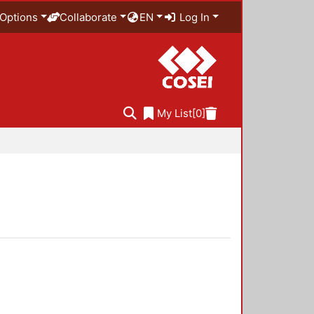
Options
Collaborate
EN
Log In
My List
[0]