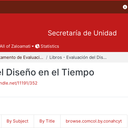
Secretaría de Unidad
All of Zaloamati
Statistics
Departamento de Evaluación del Diseño en el Tiempo
Libros - Evaluación del Diseño en el Tiempo
el Diseño en el Tiempo
andle.net/11191/352
By Subject
By Title
browse.comcol.by.conahcyt