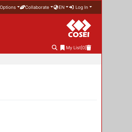
Options
Collaborate
EN
Log In
My List
[0]