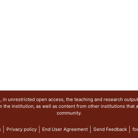
 in unrestricted open access, the teaching and research outpu
he institution, as well as content from other institutions that 
community.
s
Privacy policy
End User Agreement
Send Feedback
fo