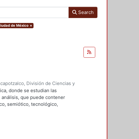
Search
.Ciudad de México
×
apotzalco, División de Ciencias y
ón del Diseño en el Tiempo
,
1996
)
ica, donde se estudian las
, Manuel, editor
;
Haroldo Alfaro,
 análisis, que puede contener
 Salvador
;
Guerrero Baca, Luis F.
;
co, semiótico, tecnológico,
a, Manuel
;
Soria López, Javier
;