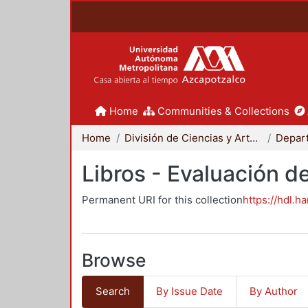
Home
Communities & Collections
Home
División de Ciencias y Artes para el Diseño
Libros - Evaluación d
Permanent URI for this collection
https://hdl.h
Browse
Search
By Issue Date
By Author