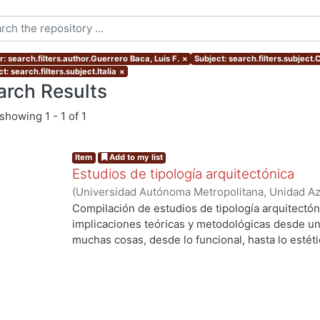
: search.filters.author.Guerrero Baca, Luis F.
×
Subject: search.filters.subject
t: search.filters.subject.Italia
×
arch Results
showing
1 - 1 of 1
Item
Add to my list
Estudios de tipología arquitectónica
(
Universidad Autónoma Metropolitana, Unidad Azc
Artes para el Diseño, Departamento de Evaluaci
Compilación de estudios de tipología arquitectón
Guerrero Baca, Luis F., editor
;
Rodríguez Viqueira
implicaciones teóricas y metodológicas desde un
Francisco
;
Ayala Alonso, Enrique
;
Díaz-Berrio F.,
muchas cosas, desde lo funcional, hasta lo estéti
Rodríguez Viqueira, Manuel
;
Sánchez de Carmon
histórico, etcétera-
Tonda Magallón, Ma. del Pilar