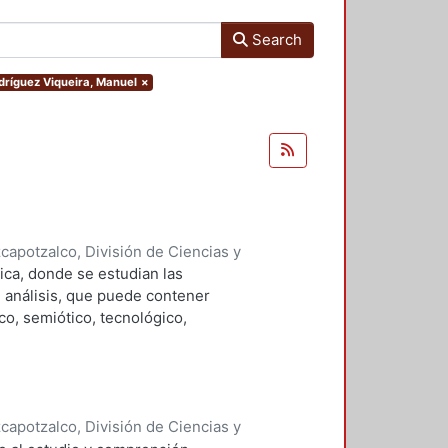
Search
odríguez Viqueira, Manuel
×
apotzalco, División de Ciencias y
ón del Diseño en el Tiempo
,
1996
)
ica, donde se estudian las
, Manuel, editor
;
Haroldo Alfaro,
 análisis, que puede contener
 Salvador
;
Guerrero Baca, Luis F.
;
co, semiótico, tecnológico,
a, Manuel
;
Soria López, Javier
;
apotzalco, División de Ciencias y