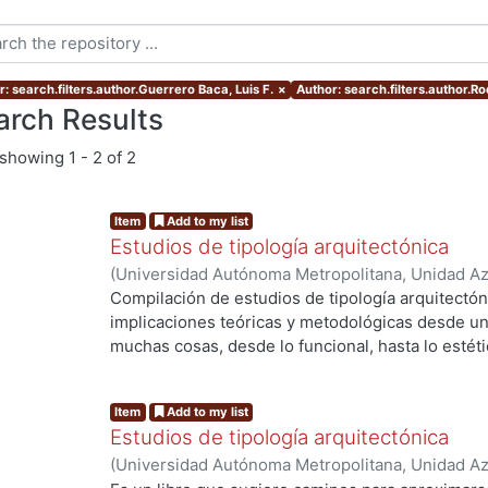
: search.filters.author.Guerrero Baca, Luis F.
×
Author: search.filters.author.R
arch Results
showing
1 - 2 of 2
Item
Add to my list
Estudios de tipología arquitectónica
(
Universidad Autónoma Metropolitana, Unidad Azc
Artes para el Diseño, Departamento de Evaluaci
Compilación de estudios de tipología arquitectón
Guerrero Baca, Luis F., editor
;
Rodríguez Viqueira
implicaciones teóricas y metodológicas desde un
Francisco
;
Ayala Alonso, Enrique
;
Díaz-Berrio F.,
muchas cosas, desde lo funcional, hasta lo estéti
Rodríguez Viqueira, Manuel
;
Sánchez de Carmon
histórico, etcétera-
Tonda Magallón, Ma. del Pilar
Item
Add to my list
Estudios de tipología arquitectónica
(
Universidad Autónoma Metropolitana, Unidad Azc