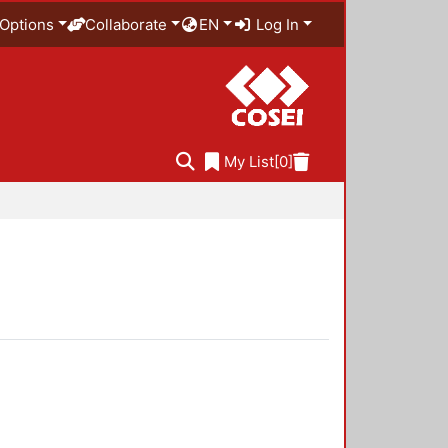
Options
Collaborate
EN
Log In
My List
[0]