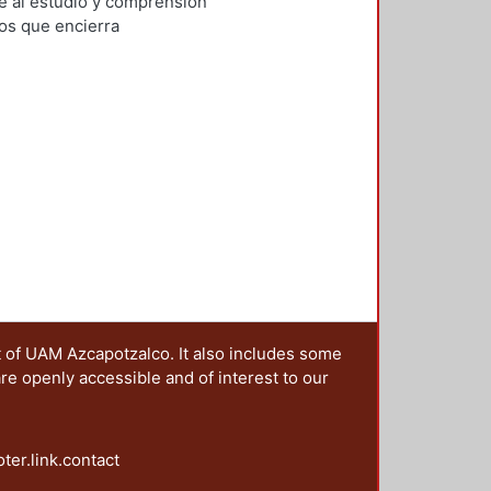
ón del Diseño en el Tiempo
,
1996
)
e al estudio y comprensión
F.
os que encierra
t of UAM Azcapotzalco. It also includes some
are openly accessible and of interest to our
oter.link.contact