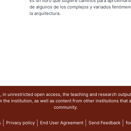
Artes para el Diseño, Departamento de Evaluaci
Es un libro que sugiere caminos para aproximars
Rodríguez Viqueira, Manuel
;
Guerrero Baca, Luis 
de algunos de los complejos y variados fenómen
la arquitectura.
 in unrestricted open access, the teaching and research outpu
he institution, as well as content from other institutions that 
community.
s
Privacy policy
End User Agreement
Send Feedback
fo