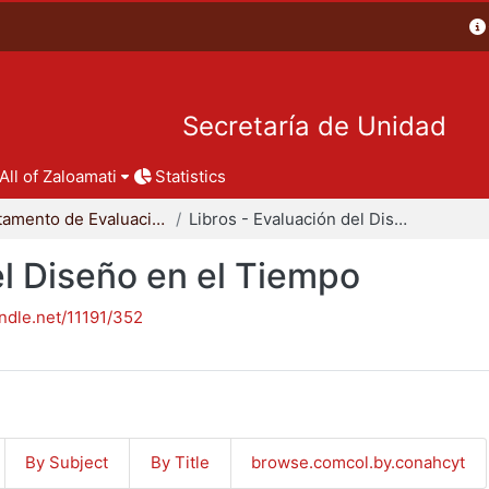
Secretaría de Unidad
All of Zaloamati
Statistics
Departamento de Evaluación del Diseño en el Tiempo
Libros - Evaluación del Diseño en el Tiempo
el Diseño en el Tiempo
andle.net/11191/352
By Subject
By Title
browse.comcol.by.conahcyt