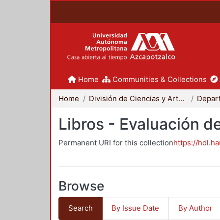
Home
Communities & Collections
Home
División de Ciencias y Artes para el Diseño
Libros - Evaluación d
Permanent URI for this collection
https://hdl.h
Browse
Search
By Issue Date
By Author