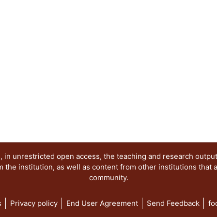
 in unrestricted open access, the teaching and research outpu
he institution, as well as content from other institutions that 
community.
s
Privacy policy
End User Agreement
Send Feedback
fo