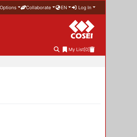
Options
Collaborate
EN
Log In
My List
[0]