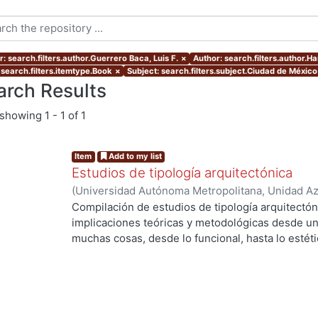
: search.filters.author.Guerrero Baca, Luis F.
×
Author: search.filters.author.H
 search.filters.itemtype.Book
×
Subject: search.filters.subject.Ciudad de México
arch Results
showing
1 - 1 of 1
Item
Add to my list
Estudios de tipología arquitectónica
(
Universidad Autónoma Metropolitana, Unidad Azc
Artes para el Diseño, Departamento de Evaluaci
Compilación de estudios de tipología arquitectón
Guerrero Baca, Luis F., editor
;
Rodríguez Viqueira
implicaciones teóricas y metodológicas desde un
Francisco
;
Ayala Alonso, Enrique
;
Díaz-Berrio F.,
muchas cosas, desde lo funcional, hasta lo estéti
Rodríguez Viqueira, Manuel
;
Sánchez de Carmon
histórico, etcétera-
Tonda Magallón, Ma. del Pilar