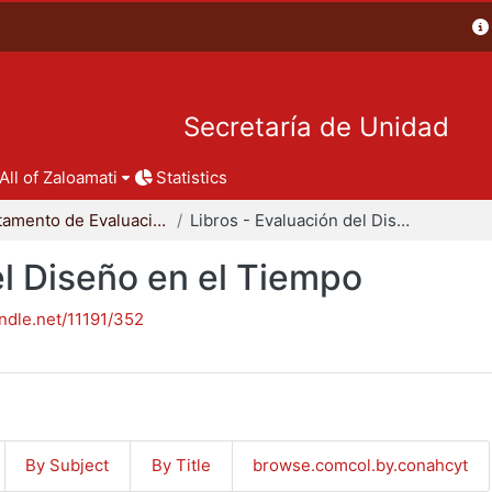
Secretaría de Unidad
All of Zaloamati
Statistics
Departamento de Evaluación del Diseño en el Tiempo
Libros - Evaluación del Diseño en el Tiempo
el Diseño en el Tiempo
andle.net/11191/352
By Subject
By Title
browse.comcol.by.conahcyt