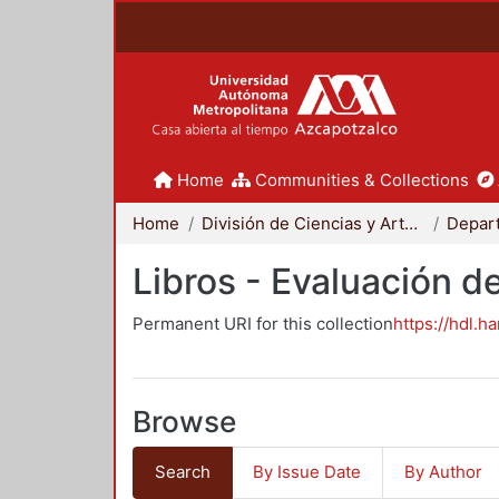
Home
Communities & Collections
Home
División de Ciencias y Artes para el Diseño
Libros - Evaluación d
Permanent URI for this collection
https://hdl.h
Browse
Search
By Issue Date
By Author