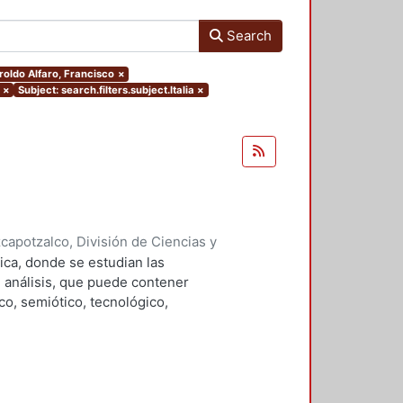
Search
aroldo Alfaro, Francisco
×
×
Subject: search.filters.subject.Italia
×
apotzalco, División de Ciencias y
ón del Diseño en el Tiempo
,
1996
)
ica, donde se estudian las
, Manuel, editor
;
Haroldo Alfaro,
 análisis, que puede contener
 Salvador
;
Guerrero Baca, Luis F.
;
co, semiótico, tecnológico,
a, Manuel
;
Soria López, Javier
;