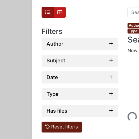
Author
Filters
Type:
Se
Author
Now 
Subject
Date
Type
Loading...
Has files
Reset filters