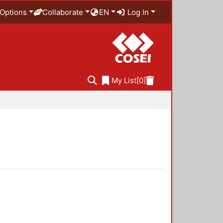
Options
Collaborate
EN
Log In
My List
[0]