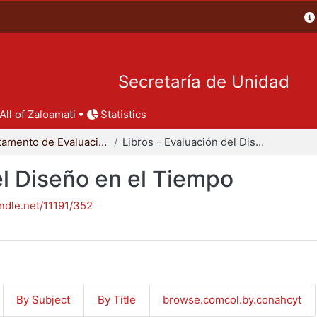
Secretaría de Unidad
All of Zaloamati
Statistics
Departamento de Evaluación del Diseño en el Tiempo
Libros - Evaluación del Diseño en el Tiempo
el Diseño en el Tiempo
andle.net/11191/352
By Subject
By Title
browse.comcol.by.conahcyt