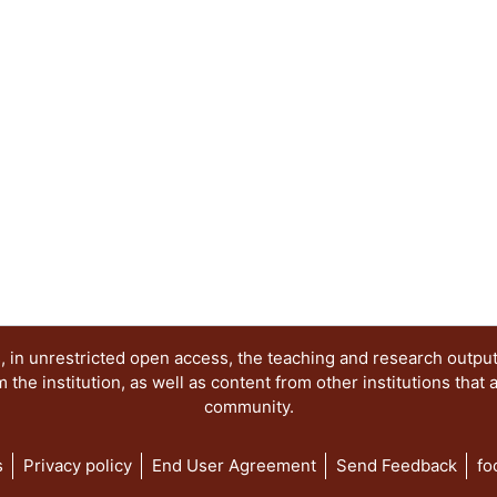
 in unrestricted open access, the teaching and research outpu
he institution, as well as content from other institutions that 
community.
s
Privacy policy
End User Agreement
Send Feedback
fo