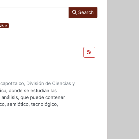
Search
ook
×
apotzalco, División de Ciencias y
ón del Diseño en el Tiempo
,
1996
)
ica, donde se estudian las
, Manuel, editor
;
Haroldo Alfaro,
 análisis, que puede contener
 Salvador
;
Guerrero Baca, Luis F.
;
co, semiótico, tecnológico,
a, Manuel
;
Soria López, Javier
;