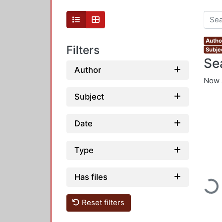
Autho
Filters
Subje
Se
Author
Now 
Subject
Date
Type
Loadi
Has files
Reset filters