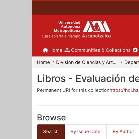
Home
Communities & Collections
Home
División de Ciencias y Artes para el Diseño
Libros - Evaluación d
Permanent URI for this collection
https://hdl.h
Browse
Search
By Issue Date
By Author