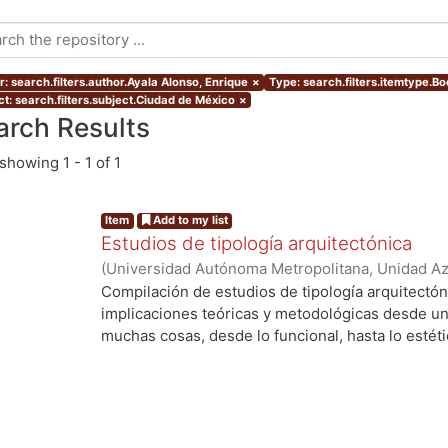
r: search.filters.author.Ayala Alonso, Enrique
×
Type: search.filters.itemtype.B
ct: search.filters.subject.Ciudad de México
×
arch Results
showing
1 - 1 of 1
Item
Add to my list
Estudios de tipología arquitectónica
(
Universidad Autónoma Metropolitana, Unidad Azc
Artes para el Diseño, Departamento de Evaluaci
Compilación de estudios de tipología arquitectón
Guerrero Baca, Luis F., editor
;
Rodríguez Viqueira
implicaciones teóricas y metodológicas desde un
Francisco
;
Ayala Alonso, Enrique
;
Díaz-Berrio F.,
muchas cosas, desde lo funcional, hasta lo estéti
ng...
Rodríguez Viqueira, Manuel
;
Sánchez de Carmon
histórico, etcétera-
Tonda Magallón, Ma. del Pilar