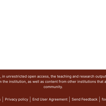
Elena
reunidos han sido estructurados en tres seccione
imágenes y representaciones y el juego de los s
relevancia de realizar aproximaciones interdiscip
los procesos culturales como fenómenos sígnicos
trascienden a la esfera antropológica.
 in unrestricted open access, the teaching and research outpu
he institution, as well as content from other institutions that 
community.
s
Privacy policy
End User Agreement
Send Feedback
fo