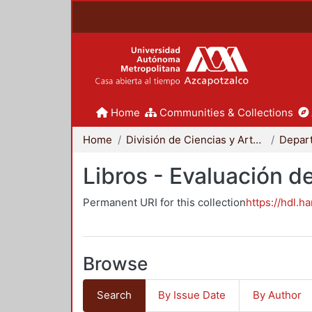
Home
Communities & Collections
Home
División de Ciencias y Artes para el Diseño
Libros - Evaluación d
Permanent URI for this collection
https://hdl.h
Browse
Search
By Issue Date
By Author