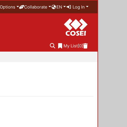
Options
Collaborate
EN
Log In
My List
[0]