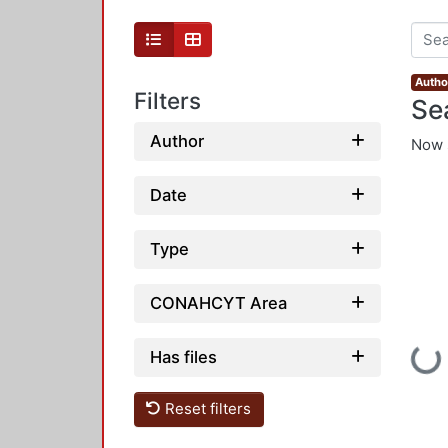
Autho
Filters
Se
Author
Now 
Date
Type
CONAHCYT Area
Loadin
Has files
Reset filters