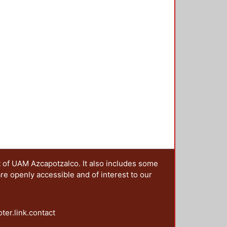
s, tituladas: abordajes semióticos,
ignos, en donde se hace patente la
linarias que sirven para analizar
 articulados, los cuales
t of UAM Azcapotzalco. It also includes some
are openly accessible and of interest to our
oter.link.contact