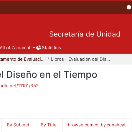
Secretaría de Unidad
All of Zaloamati
Statistics
Departamento de Evaluación del Diseño en el Tiempo
Libros - Evaluación del Diseño en el Tiempo
el Diseño en el Tiempo
andle.net/11191/352
By Subject
By Title
browse.comcol.by.conahcyt