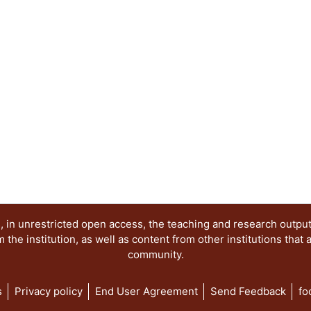
sentido, los objetivos de la presente publicació
los siguientes elementos: 1. Reconocer los proc
los movimientos sociales de protesta en México 
diversidad de expresiones en contextos de disens
ideológicos de la imagen de protesta. 3. Mantene
movimiento, la memoria y los imaginarios gener
por el uso de la imagen como herramienta comuni
Desmitificar la percepción colectiva sobre los act
contextualizar sus manifestaciones pasadas y act
ha sido abordado en distintos niveles. Por una pa
protesta, partiendo por las imágenes del movimie
mediante el reconocimiento de imágenes procede
(desde los setentas hasta la primera década del 
apuntaló la lucha democrática a varios niveles y e
lugar, al problematizar el carácter y singularidad
 in unrestricted open access, the teaching and research outpu
movimiento #YoSoy132, así como sus afluentes y 
he institution, as well as content from other institutions that 
community.
s
Privacy policy
End User Agreement
Send Feedback
fo