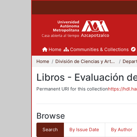
Home
Communities & Collections
Home
División de Ciencias y Artes para el Diseño
Libros - Evaluación d
Permanent URI for this collection
https://hdl.h
Browse
Search
By Issue Date
By Author