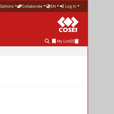
Options
Collaborate
EN
Log In
My List
[0]