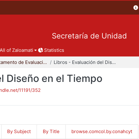
Secretaría de Unidad
All of Zaloamati
Statistics
Departamento de Evaluación del Diseño en el Tiempo
Libros - Evaluación del Diseño en el Tiempo
el Diseño en el Tiempo
andle.net/11191/352
By Subject
By Title
browse.comcol.by.conahcyt