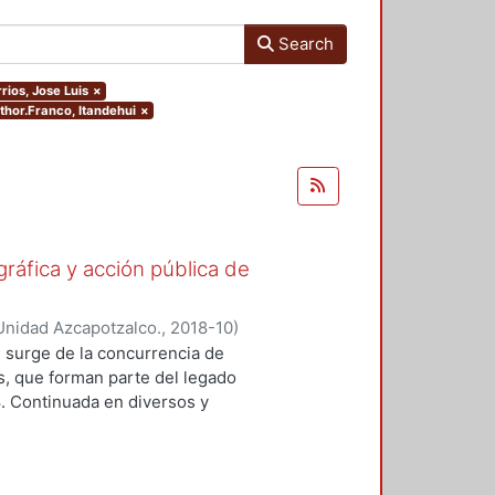
Search
rios, Jose Luis
×
uthor.Franco, Itandehui
×
gráfica y acción pública de
Unidad Azcapotzalco.
,
2018-10
)
ónica
;
Lizarazo Arias, Diego
;
Pérez
 surge de la concurrencia de
oz Trejo, Jose Othon
;
Aquino
os, que forman parte del legado
lejandro
;
Hijar Gonzalez, Cristina
;
8. Continuada en diversos y
Gritón", Antonio
;
Barrios, Jose Luis
ad de formas y modalidades de la
adas para ubicarse y prolongarse en
tre imagen y protesta. En este