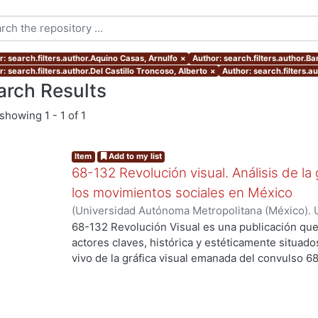
r: search.filters.author.Aquino Casas, Arnulfo
×
Author: search.filters.author.Bar
: search.filters.author.Del Castillo Troncoso, Alberto
×
Author: search.filters.a
arch Results
showing
1 - 1 of 1
Item
Add to my list
68-132 Revolución visual. Análisis de la 
los movimientos sociales en México
(
Universidad Autónoma Metropolitana (México). 
Ortiz Leroux, Jorge Gabriel
;
Arroyo Pedroza, Ver
68-132 Revolución Visual es una publicación que
Vega, Jorge
;
Del Castillo Troncoso, Alberto
;
Quir
actores claves, histórica y estéticamente situad
Casas, Arnulfo
;
Tamayo, Sergio
;
Moreno Corso, A
vivo de la gráfica visual emanada del convulso 6
Martínez Huerta, Joel
;
Franco, Itandehui
;
Ortíz "
persistentes movimientos sociales, esa intensid
resistencia se extendió a lo largo de varias déc
los territorios contemporáneos de la relación en