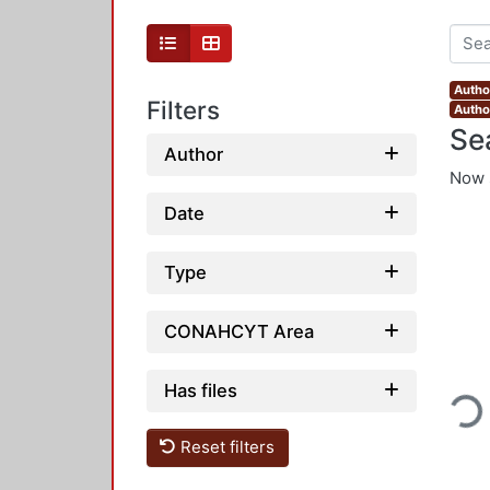
Autho
Filters
Author
Se
Author
Now 
Date
Type
CONAHCYT Area
Loading...
Has files
Reset filters