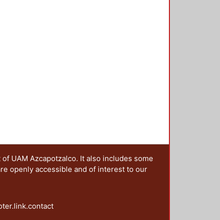
n colectiva se pueden resumir en
esos de significación generados en
desde 1968. 2. Mostrar la
o y los efectos políticos e
r viva, a cinco décadas del
acionales de ruptura acompañados
cativa y combativa. 4.
ores de la protesta y
uales. Este conjunto de objetivos
rte, al periodizar de la imagen de
nto del 68; en segundo lugar,
ntes de años de protesta social
presente siglo) en donde se
scalas territoriales; en tercer
 de las imágenes de la protesta del
t of UAM Azcapotzalco. It also includes some
proyecciones significativas.
are openly accessible and of interest to our
oter.link.contact