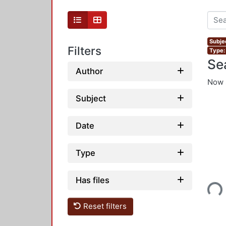
Subjec
Filters
Type:
Se
Author
Now 
Subject
Date
Type
Has files
Loading...
Reset filters