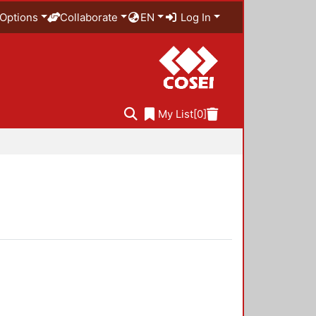
Options
Collaborate
EN
Log In
My List
[0]