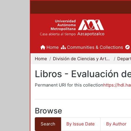
Home
Communities & Collections
Home
División de Ciencias y Artes para el Diseño
Libros - Evaluación d
Permanent URI for this collection
https://hdl.h
Browse
Search
By Issue Date
By Author