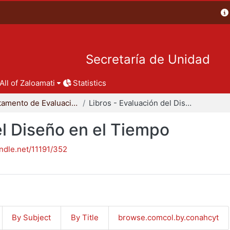
Secretaría de Unidad
All of Zaloamati
Statistics
Departamento de Evaluación del Diseño en el Tiempo
Libros - Evaluación del Diseño en el Tiempo
el Diseño en el Tiempo
andle.net/11191/352
By Subject
By Title
browse.comcol.by.conahcyt