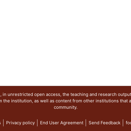
 in unrestricted open access, the teaching and research outpu
he institution, as well as content from other institutions that 
community.
s
Privacy policy
End User Agreement
Send Feedback
fo