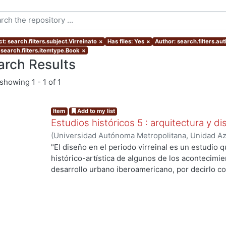
t: search.filters.subject.Virreinato
×
Has files: Yes
×
Author: search.filters.au
 search.filters.itemtype.Book
×
arch Results
showing
1 - 1 of 1
Item
Add to my list
Estudios históricos 5 : arquitectura y d
(
Universidad Autónoma Metropolitana, Unidad Azc
Artes para el Diseño, Departamento de Evaluaci
"El diseño en el periodo virreinal es un estudio 
Redondo Gómez, Maruja, editora
;
Meléndez Cresp
histórico-artística de algunos de los acontecimi
Alejandro
;
García-Zambrano, Ángel Julián
;
Cuesta
desarrollo urbano iberoamericano, por decirlo co
Magallón, María del Pilar
;
Auza Morales, Ximena 
identifique. La visión de un pasado común, con l
Angélica
;
Díaz Arellano, Guillermo
;
Vidales Giova
metodológicas que la interdisciplinariedad exige,
Leal, Luisa
;
Meléndez Crespo, Ana
;
Consuegra Bol
vigorosa que el presente libro entrega a los estu
Alberto
en equipo del grupo de Historia del Diseño de l
Metropolitana Unidad Azcapotzalco".