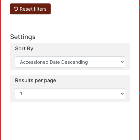
Loa
Reset filters
Settings
Sort By
Results per page
Loa