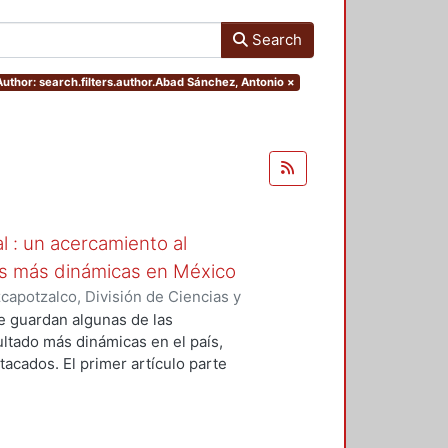
Search
Author: search.filters.author.Abad Sánchez, Antonio
×
al : un acercamiento al
des más dinámicas en México
apotzalco, División de Ciencias y
ón del Diseño en el Tiempo
,
2003
)
ue guardan algunas de las
ultz Morales, Fernando
;
Soto
ultado más dinámicas en el país,
, Antonio
;
Moreno Arozqueta,
acados. El primer artículo parte
Rodríguez Loria, Jesús
;
Moreno
él se aborda a la profesión en el
s
;
Gutiérrez, Rodrigo
;
Torres,
l, cuyas tendencias exigen de la
Ávalos Bárcenas, José Ángel
;
os esenciales para mantenerse