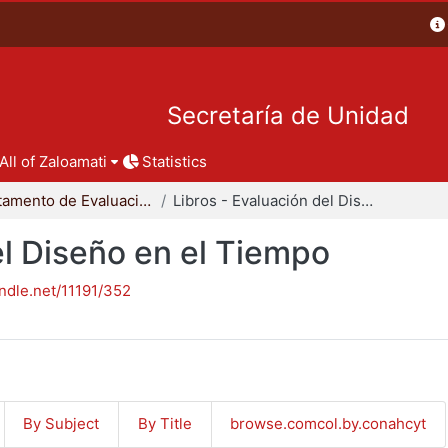
Secretaría de Unidad
All of Zaloamati
Statistics
Departamento de Evaluación del Diseño en el Tiempo
Libros - Evaluación del Diseño en el Tiempo
el Diseño en el Tiempo
andle.net/11191/352
By Subject
By Title
browse.comcol.by.conahcyt