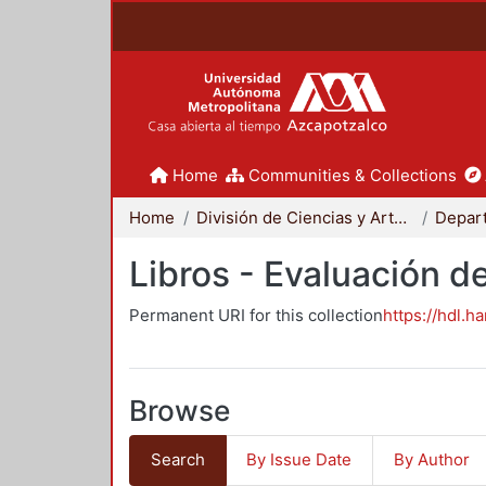
Home
Communities & Collections
Home
División de Ciencias y Artes para el Diseño
Libros - Evaluación d
Permanent URI for this collection
https://hdl.h
Browse
Search
By Issue Date
By Author