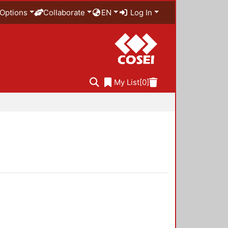
Options
Collaborate
EN
Log In
My List
[0]