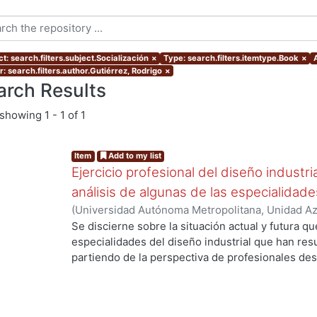
t: search.filters.subject.Socialización
×
Type: search.filters.itemtype.Book
×
: search.filters.author.Gutiérrez, Rodrigo
×
arch Results
showing
1 - 1 of 1
Item
Add to my list
Ejercicio profesional del diseño industri
análisis de algunas de las especialida
(
Universidad Autónoma Metropolitana, Unidad Azc
Artes para el Diseño, Departamento de Evaluaci
Se discierne sobre la situación actual y futura q
Gutiérrez Ruiz, Francisco Javier, coordinador
;
Sh
especialidades del diseño industrial que han res
Walls, Luis
;
Gómez Abrams, Jorge
;
Abad Sánchez
partiendo de la perspectiva de profesionales dest
Jorge
;
Brabata, Edith
;
Méndez Alba, Luis Arturo
;
desde el campo de la investigación de diseño. En 
Marcos, Javier
;
Sánchez, Gustavo
;
Ortega, Carlo
contexto de la dinámica de cambio organizaciona
Agustín
;
Meade, Arturo
;
Martínez, Jorge Jacobo
;
misma una evolución en algunos de sus concept