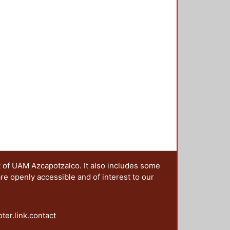
n, Daniel
;
Gutiérrez Ruiz,
cial y productivo de manufacturas
eta para comenzar esta
 siguientes artículos se centran
critos por profesionales
 industrial en el país, con una
cimientos. En sus conceptos, en
gantes concretas de los
as a partir de un conocimiento
bla desde el contexto de la
 mediana empresa nacional; desde
o al mercado local; desde la
de las altas producciones, a las
auta en mercado, a los que siguen
idad amplia, cambiante y diversa
t of UAM Azcapotzalco. It also includes some
al del país.
are openly accessible and of interest to our
oter.link.contact