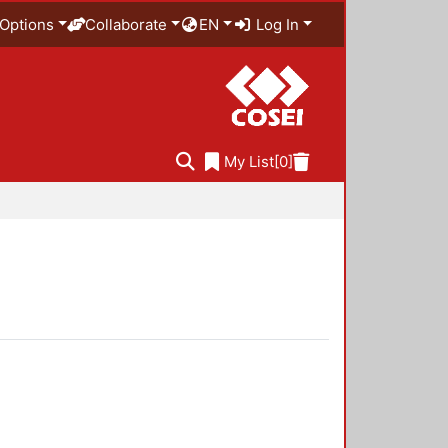
Options
Collaborate
EN
Log In
My List
[0]