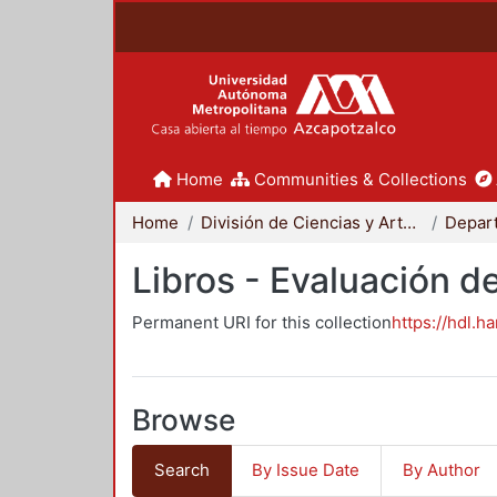
Home
Communities & Collections
Home
División de Ciencias y Artes para el Diseño
Libros - Evaluación d
Permanent URI for this collection
https://hdl.h
Browse
Search
By Issue Date
By Author