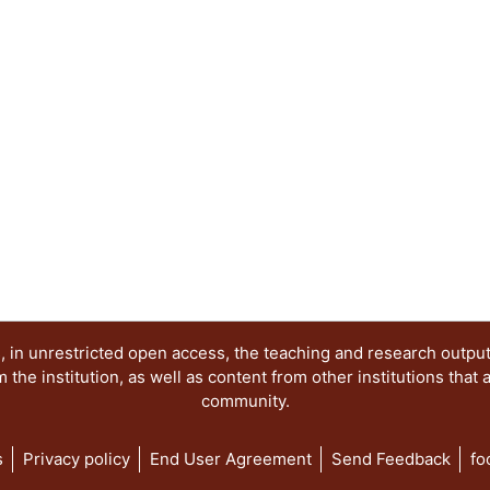
Metropolitana Unidad Azcapotzalco".
 in unrestricted open access, the teaching and research outpu
he institution, as well as content from other institutions that 
community.
s
Privacy policy
End User Agreement
Send Feedback
fo