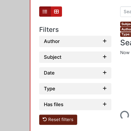
Subje
Filters
Author
Type:
Se
Author
Now 
Subject
Date
Type
Has files
Loading...
Reset filters