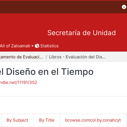
Secretaría de Unidad
All of Zaloamati
Statistics
Departamento de Evaluación del Diseño en el Tiempo
Libros - Evaluación del Diseño en el Tiempo
el Diseño en el Tiempo
andle.net/11191/352
By Subject
By Title
browse.comcol.by.conahcyt