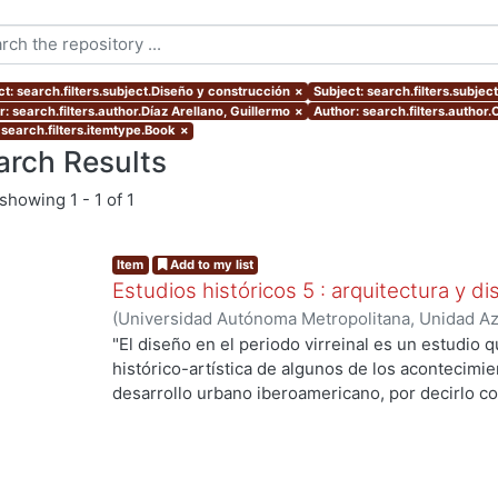
ct: search.filters.subject.Diseño y construcción
×
Subject: search.filters.subject
: search.filters.author.Díaz Arellano, Guillermo
×
Author: search.filters.author.
 search.filters.itemtype.Book
×
arch Results
showing
1 - 1 of 1
Item
Add to my list
Estudios históricos 5 : arquitectura y d
(
Universidad Autónoma Metropolitana, Unidad Azc
Artes para el Diseño, Departamento de Evaluaci
"El diseño en el periodo virreinal es un estudio 
Redondo Gómez, Maruja, editora
;
Meléndez Cresp
histórico-artística de algunos de los acontecimi
Alejandro
;
García-Zambrano, Ángel Julián
;
Cuesta
desarrollo urbano iberoamericano, por decirlo co
Magallón, María del Pilar
;
Auza Morales, Ximena 
identifique. La visión de un pasado común, con l
Angélica
;
Díaz Arellano, Guillermo
;
Vidales Giova
metodológicas que la interdisciplinariedad exige,
Leal, Luisa
;
Meléndez Crespo, Ana
;
Consuegra Bol
vigorosa que el presente libro entrega a los estu
Alberto
en equipo del grupo de Historia del Diseño de l