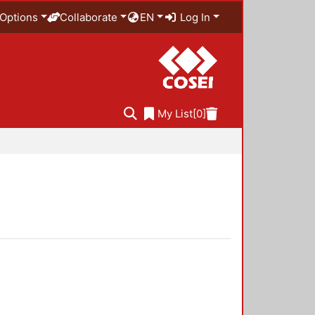
Options
Collaborate
EN
Log In
My List
[0]