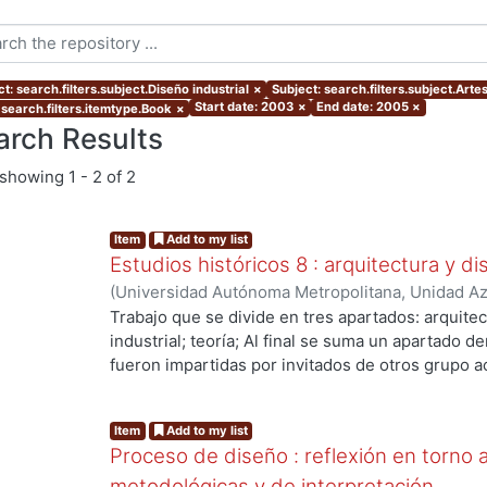
t: search.filters.subject.Diseño industrial
×
Subject: search.filters.subject.Arte
Start date: 2003
×
End date: 2005
×
 search.filters.itemtype.Book
×
arch Results
showing
1 - 2 of 2
Item
Add to my list
Estudios históricos 8 : arquitectura y d
(
Universidad Autónoma Metropolitana, Unidad Azc
Artes para el Diseño, Departamento de Evaluaci
Trabajo que se divide en tres apartados: arquitec
Redondo Gómez, Maruja, editora
;
Meléndez Cresp
industrial; teoría; Al final se suma un apartado
María del Pilar
;
Díaz Arellano, Guillermo
;
Vidales 
fueron impartidas por invitados de otros grupo 
Martínez Leal, Luisa
;
Hernández Prado, María de 
de Historia del Diseño.
Guadalupe
;
Sánchez Ruiz, Gerardo Guadalupe
;
V
Item
Add to my list
Pimienta, Bernardo
;
Redondo Gómez, Maruja
;
Me
Proceso de diseño : reflexión en torno a
metodológicas y de interpretación