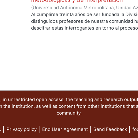
(
Universidad Autónoma Metropolitana, Unidad Azc
Artes para el Diseño, Departamento de Evaluaci
Al cumplirse treinta años de ser fundada la Divis
Guerrero Baca, Luis Fernando
;
Hierro Gómez, Mi
distinguidos profesores de nuestra comunidad h
Manuel
;
Vilchis, Luz del Carmen
;
Maciel Santoyo, 
descifrar estas interrogantes en torno al proces
Rodríguez González, Alejandro Oscar
;
Rivera Día
integran esta publicación necesariamente orienta
Martín
;
Soto Walls, Luis
;
Clavé Almeida, Martín
;
S
en la materia y por supuesto a los estudiantes de
Villalobos, Paloma, coordinadora
;
Sánchez, María
otras escuelas de educación superior que imparta
arquitectónico o industrial.
 in unrestricted open access, the teaching and research outpu
he institution, as well as content from other institutions that 
community.
s
Privacy policy
End User Agreement
Send Feedback
fo