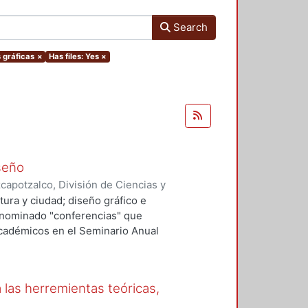
Search
s gráficas
×
Has files: Yes
×
iseño
apotzalco, División de Ciencias y
ón del Diseño en el Tiempo
,
2003
)
tura y ciudad; diseño gráfico e
o, Ana, editora
;
Tonda Magallón,
 denominado "conferencias" que
Giovannetti, María Dolores
;
académicos en el Seminario Anual
los Ángeles
;
Sánchez Álvarez,
argas Salguero, Ramón
;
Gómez-
léndez Crespo, Ana
 las herremientas teóricas,