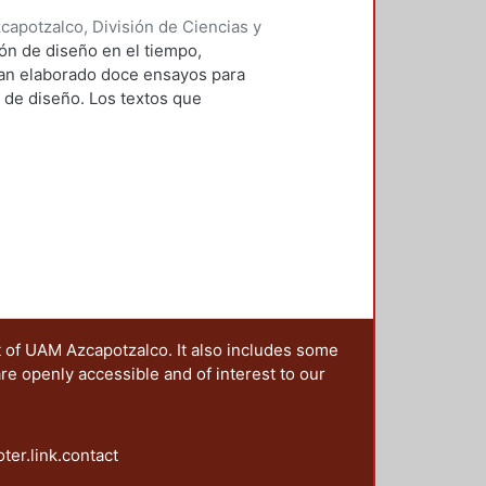
apotzalco, División de Ciencias y
ón del Diseño en el Tiempo
,
2005
)
ión de diseño en el tiempo,
guel
;
Sánchez de Carmona,
an elaborado doce ensayos para
Ana Lilia
;
Fierro, Adrián
;
o de diseño. Los textos que
z, Luis Antonio
;
Juez, Fernando
rán a profesionales, especialistas
ol, Gabriel Simón
;
Ibáñez
 nuestra institución -así como de
 Esther, coordinadora
n las carreras de diseño gráfico,
t of UAM Azcapotzalco. It also includes some
are openly accessible and of interest to our
oter.link.contact