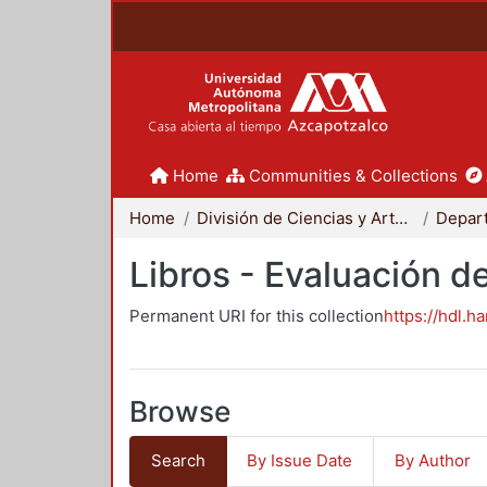
Home
Communities & Collections
Home
División de Ciencias y Artes para el Diseño
Libros - Evaluación d
Permanent URI for this collection
https://hdl.h
Browse
Search
By Issue Date
By Author