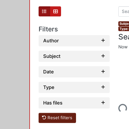
Subjec
Filters
Type:
Se
Author
Now 
Subject
Date
Type
Loading...
Has files
Reset filters