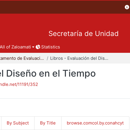
Secretaría de Unidad
All of Zaloamati
Statistics
Departamento de Evaluación del Diseño en el Tiempo
Libros - Evaluación del Diseño en el Tiempo
el Diseño en el Tiempo
andle.net/11191/352
By Subject
By Title
browse.comcol.by.conahcyt