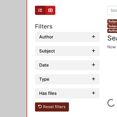
Subjec
Filters
Subje
Author
Se
Author
Now 
Subject
Date
Type
Has files
Loading...
Reset filters