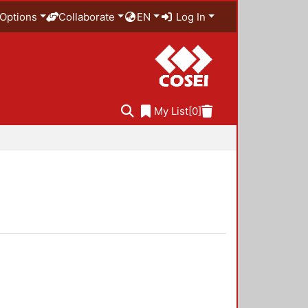
Options
Collaborate
EN
Log In
My List
[0]