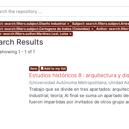
t: search.filters.subject.Diseño industrial
×
Subject: search.filters.subject.Arte
ct: search.filters.subject.Cartagena de Indias (Colombia)
×
Author: search.filte
: search.filters.author.Martínez Leal, Luisa
×
arch Results
showing
1 - 1 of 1
Item
Add to my list
Estudios históricos 8 : arquitectura y d
(
Universidad Autónoma Metropolitana, Unidad Azc
Artes para el Diseño, Departamento de Evaluaci
Trabajo que se divide en tres apartados: arquitec
Redondo Gómez, Maruja, editora
;
Meléndez Cresp
industrial; teoría; Al final se suma un apartado
María del Pilar
;
Díaz Arellano, Guillermo
;
Vidales 
fueron impartidas por invitados de otros grupo 
Martínez Leal, Luisa
;
Hernández Prado, María de 
de Historia del Diseño.
Guadalupe
;
Sánchez Ruiz, Gerardo Guadalupe
;
V
Pimienta, Bernardo
;
Redondo Gómez, Maruja
;
Me