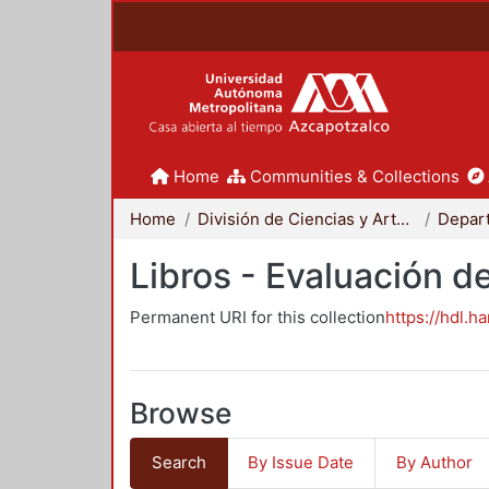
Home
Communities & Collections
Home
División de Ciencias y Artes para el Diseño
Libros - Evaluación d
Permanent URI for this collection
https://hdl.h
Browse
Search
By Issue Date
By Author