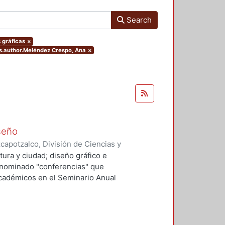
Search
s gráficas
×
rs.author.Meléndez Crespo, Ana
×
iseño
apotzalco, División de Ciencias y
ón del Diseño en el Tiempo
,
2003
)
tura y ciudad; diseño gráfico e
o, Ana, editora
;
Tonda Magallón,
 denominado "conferencias" que
Giovannetti, María Dolores
;
académicos en el Seminario Anual
los Ángeles
;
Sánchez Álvarez,
argas Salguero, Ramón
;
Gómez-
léndez Crespo, Ana