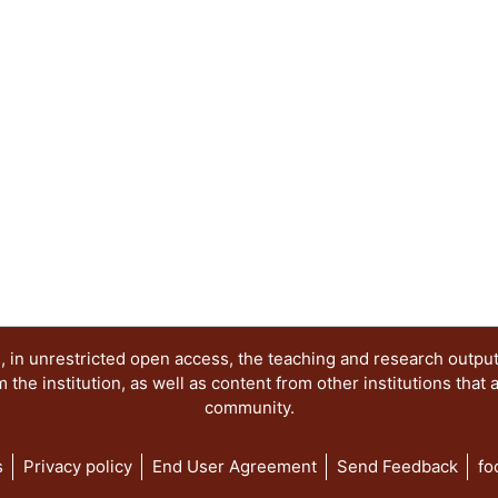
 in unrestricted open access, the teaching and research outpu
he institution, as well as content from other institutions that 
community.
s
Privacy policy
End User Agreement
Send Feedback
fo