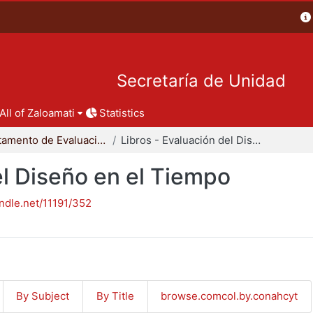
Secretaría de Unidad
All of Zaloamati
Statistics
Departamento de Evaluación del Diseño en el Tiempo
Libros - Evaluación del Diseño en el Tiempo
el Diseño en el Tiempo
andle.net/11191/352
By Subject
By Title
browse.comcol.by.conahcyt