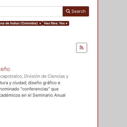
Search
ena de Indias (Colombia)
×
Has files: Yes
×
iseño
apotzalco, División de Ciencias y
ón del Diseño en el Tiempo
,
2003
)
tura y ciudad; diseño gráfico e
o, Ana, editora
;
Tonda Magallón,
 denominado "conferencias" que
Giovannetti, María Dolores
;
académicos en el Seminario Anual
los Ángeles
;
Sánchez Álvarez,
argas Salguero, Ramón
;
Gómez-
léndez Crespo, Ana