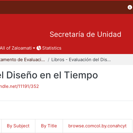
Secretaría de Unidad
All of Zaloamati
Statistics
Departamento de Evaluación del Diseño en el Tiempo
Libros - Evaluación del Diseño en el Tiempo
el Diseño en el Tiempo
andle.net/11191/352
By Subject
By Title
browse.comcol.by.conahcyt