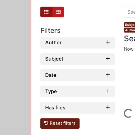
Subjec
Filters
Autho
Se
Author
Now 
Subject
Date
Type
Has files
Loading...
Reset filters