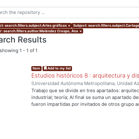
t: search.filters.subject.Artes gráficas
×
Subject: search.filters.subject.Cartag
r: search.filters.author.Meléndez Crespo, Ana
×
arch Results
showing
1 - 1 of 1
Item
Add to my list
Estudios históricos 8 : arquitectura y d
(
Universidad Autónoma Metropolitana, Unidad Azc
Artes para el Diseño, Departamento de Evaluaci
Trabajo que se divide en tres apartados: arquitec
Redondo Gómez, Maruja, editora
;
Meléndez Cresp
industrial; teoría; Al final se suma un apartado
María del Pilar
;
Díaz Arellano, Guillermo
;
Vidales 
fueron impartidas por invitados de otros grupo 
Martínez Leal, Luisa
;
Hernández Prado, María de 
de Historia del Diseño.
Guadalupe
;
Sánchez Ruiz, Gerardo Guadalupe
;
V
Pimienta, Bernardo
;
Redondo Gómez, Maruja
;
Me