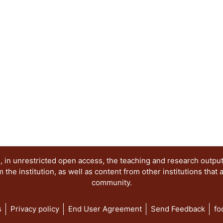
 in unrestricted open access, the teaching and research outpu
he institution, as well as content from other institutions that 
community.
s
Privacy policy
End User Agreement
Send Feedback
fo