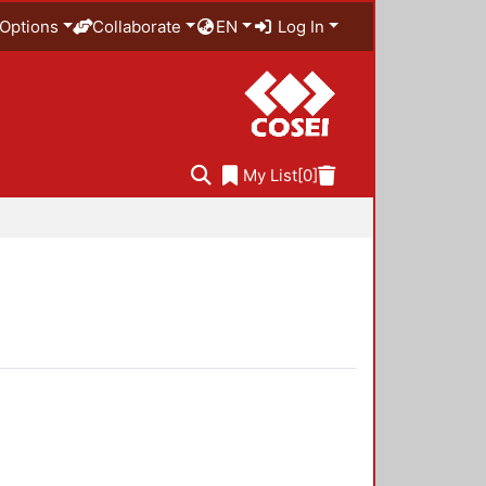
Options
Collaborate
EN
Log In
My List
[0]