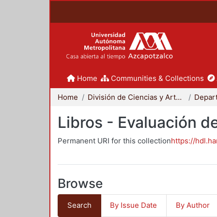
Home
Communities & Collections
Home
División de Ciencias y Artes para el Diseño
Libros - Evaluación d
Permanent URI for this collection
https://hdl.h
Browse
Search
By Issue Date
By Author