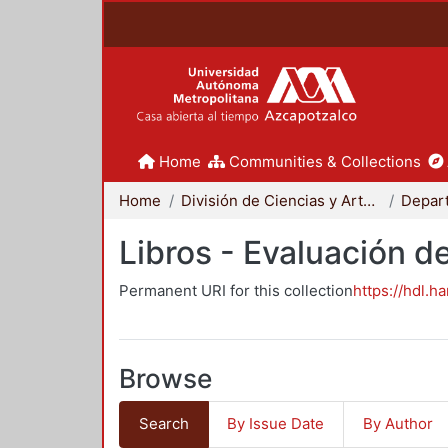
Home
Communities & Collections
Home
División de Ciencias y Artes para el Diseño
Libros - Evaluación d
Permanent URI for this collection
https://hdl.h
Browse
Search
By Issue Date
By Author