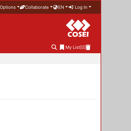
Options
Collaborate
EN
Log In
My List
[0]