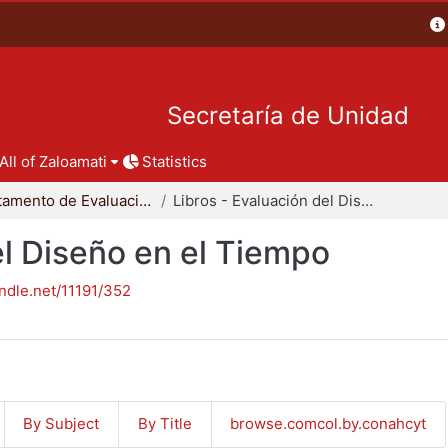
Secretaría de Unidad
All of Zaloamati
Statistics
Departamento de Evaluación del Diseño en el Tiempo
Libros - Evaluación del Diseño en el Tiempo
el Diseño en el Tiempo
andle.net/11191/352
By Subject
By Title
browse.comcol.by.conahcyt