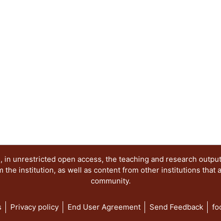
 in unrestricted open access, the teaching and research outpu
he institution, as well as content from other institutions that 
community.
s
Privacy policy
End User Agreement
Send Feedback
fo