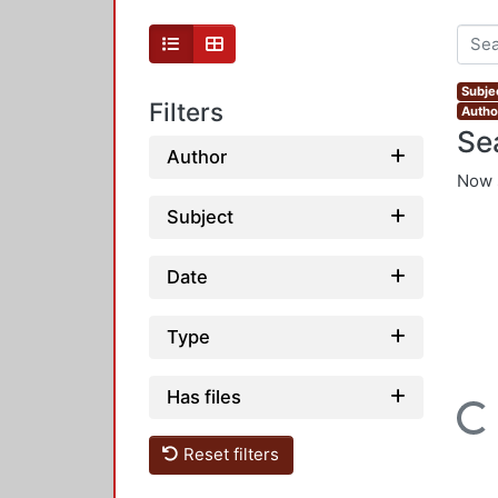
Subjec
Filters
Autho
Se
Author
Now 
Subject
Date
Type
Has files
Loading...
Reset filters