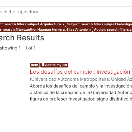
t: search.filters.subject.Arquitectura
×
Subject: search.filters.subject.Investig
r: search.filters.author.Huamán Herrera, Elías Antonio
×
Author: search.filters
arch Results
showing
1 - 1 of 1
Item
Add to my list
Los desafíos del cambio : investigación
(
Universidad Autónoma Metropolitana, Unidad Azc
Artes para el Diseño, Departamento de Evaluaci
Aborda los desafíos del cambio y la investigació
12
)
Córdoba Flores, Consuelo
;
Huamán Herrera, E
distancia de la creación de la Universidad Autón
Ana
;
Morales Moreno, Jorge
;
Redondo Gómez, M
figura de profesor investigador, signo distintivo d
de V., Luis Carlos
;
Martínez Leal, Luisa
;
Toledo Ra
cambios y desafíos que se han presentado durant
Romero, Iarene
;
Vidales Giovannetti, María Dolo
objeto de estudio, la manera como se concibe y re
Zamora Pérez, Alfonso
práctica se ha dado - o no- el binomio investiga
las dificultades y las soluciones que han tomado