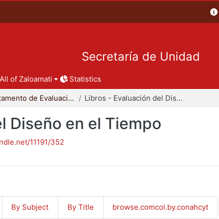
Secretaría de Unidad
All of Zaloamati
Statistics
Departamento de Evaluación del Diseño en el Tiempo
Libros - Evaluación del Diseño en el Tiempo
el Diseño en el Tiempo
andle.net/11191/352
By Subject
By Title
browse.comcol.by.conahcyt