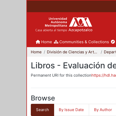
Home
Communities & Collections
Home
División de Ciencias y Artes para el Diseño
Libros - Evaluación d
Permanent URI for this collection
https://hdl.h
Browse
Search
By Issue Date
By Author