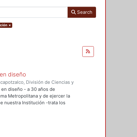
Search
ación
×
 en diseño
apotzalco, División de Ciencias y
ón del Diseño en el Tiempo
,
2005-
n en diseño - a 30 años de
lías Antonio
;
Meléndez Crespo,
oma Metropolitana y de ejercer la
aruja
;
Terrazas, Oscar
;
Herrera G.
e nuestra Institución -trata los
mírez, Francisco Gerardo
;
Tovar
e este tiempo, con relación a su
res
;
Vázquez Contreras, Araceli
;
aliza la investigación, como en la
ción docencia y cómo se enfrentan
 los profesores-investigadores.