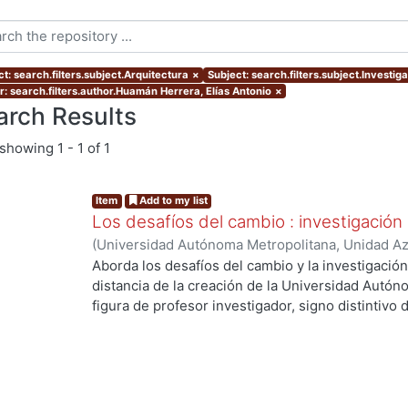
t: search.filters.subject.Arquitectura
×
Subject: search.filters.subject.Investig
r: search.filters.author.Huamán Herrera, Elías Antonio
×
arch Results
showing
1 - 1 of 1
Item
Add to my list
Los desafíos del cambio : investigación
(
Universidad Autónoma Metropolitana, Unidad Azc
Artes para el Diseño, Departamento de Evaluaci
Aborda los desafíos del cambio y la investigació
12
)
Córdoba Flores, Consuelo
;
Huamán Herrera, E
distancia de la creación de la Universidad Autón
Ana
;
Morales Moreno, Jorge
;
Redondo Gómez, M
figura de profesor investigador, signo distintivo d
de V., Luis Carlos
;
Martínez Leal, Luisa
;
Toledo Ra
cambios y desafíos que se han presentado durant
Romero, Iarene
;
Vidales Giovannetti, María Dolo
objeto de estudio, la manera como se concibe y re
Zamora Pérez, Alfonso
práctica se ha dado - o no- el binomio investiga
las dificultades y las soluciones que han tomado