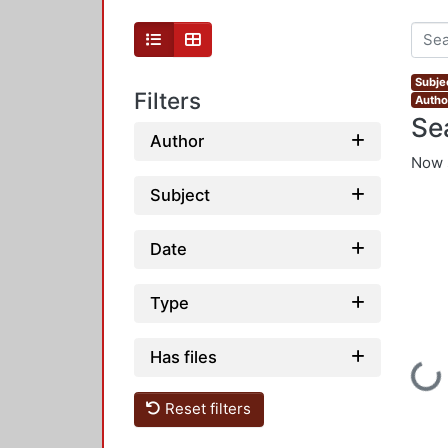
Subjec
Filters
Autho
Se
Author
Now 
Subject
Date
Type
Has files
Loading...
Reset filters