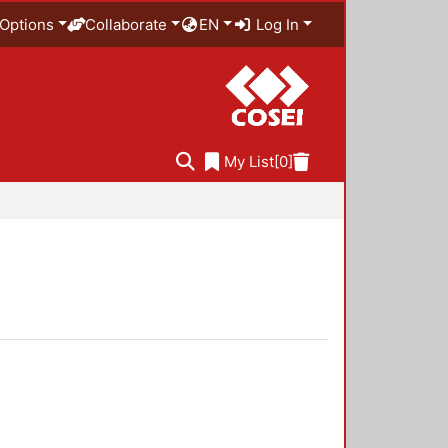
Options
Collaborate
EN
Log In
My List
[0]