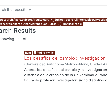
t: search.filters.subject.Arquitectura
×
Subject: search.filters.subject.Investig
: search.filters.author.Martínez Leal, Luisa
×
Has files: Yes
×
arch Results
showing
1 - 1 of 1
Item
Add to my list
Los desafíos del cambio : investigación
(
Universidad Autónoma Metropolitana, Unidad Azc
Artes para el Diseño, Departamento de Evaluaci
Aborda los desafíos del cambio y la investigació
12
)
Córdoba Flores, Consuelo
;
Huamán Herrera, E
distancia de la creación de la Universidad Autón
Ana
;
Morales Moreno, Jorge
;
Redondo Gómez, M
figura de profesor investigador, signo distintivo d
de V., Luis Carlos
;
Martínez Leal, Luisa
;
Toledo Ra
cambios y desafíos que se han presentado durant
Romero, Iarene
;
Vidales Giovannetti, María Dolo
objeto de estudio, la manera como se concibe y re
Zamora Pérez, Alfonso
práctica se ha dado - o no- el binomio investiga
las dificultades y las soluciones que han tomado