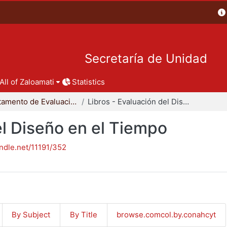
Secretaría de Unidad
All of Zaloamati
Statistics
Departamento de Evaluación del Diseño en el Tiempo
Libros - Evaluación del Diseño en el Tiempo
el Diseño en el Tiempo
andle.net/11191/352
By Subject
By Title
browse.comcol.by.conahcyt