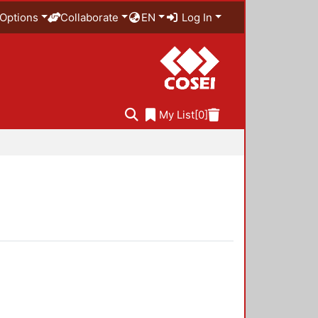
Options
Collaborate
EN
Log In
My List
[0]