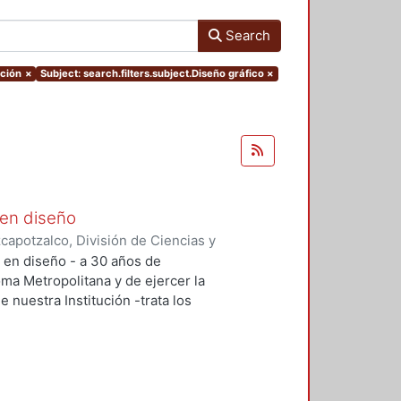
Search
ación
×
Subject: search.filters.subject.Diseño gráfico
×
 en diseño
apotzalco, División de Ciencias y
ón del Diseño en el Tiempo
,
2005-
n en diseño - a 30 años de
lías Antonio
;
Meléndez Crespo,
oma Metropolitana y de ejercer la
aruja
;
Terrazas, Oscar
;
Herrera G.
e nuestra Institución -trata los
mírez, Francisco Gerardo
;
Tovar
e este tiempo, con relación a su
res
;
Vázquez Contreras, Araceli
;
aliza la investigación, como en la
ción docencia y cómo se enfrentan
 los profesores-investigadores.