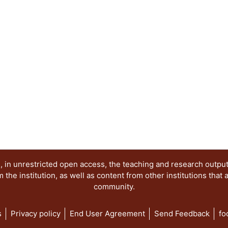
 in unrestricted open access, the teaching and research outpu
he institution, as well as content from other institutions that 
community.
s
Privacy policy
End User Agreement
Send Feedback
fo