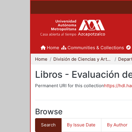
Home
Communities & Collections
Home
División de Ciencias y Artes para el Diseño
Libros - Evaluación d
Permanent URI for this collection
https://hdl.h
Browse
Search
By Issue Date
By Author