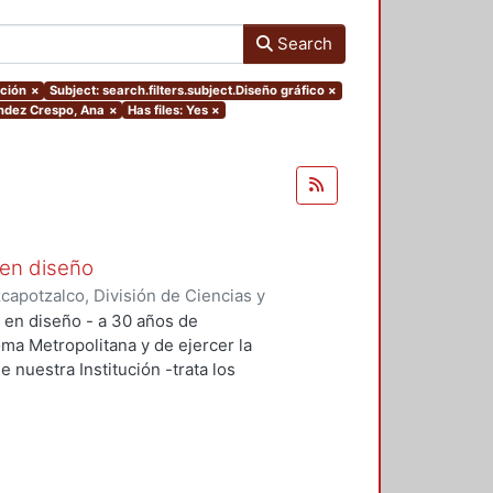
Search
ación
×
Subject: search.filters.subject.Diseño gráfico
×
éndez Crespo, Ana
×
Has files: Yes
×
 en diseño
apotzalco, División de Ciencias y
ón del Diseño en el Tiempo
,
2005-
n en diseño - a 30 años de
lías Antonio
;
Meléndez Crespo,
oma Metropolitana y de ejercer la
aruja
;
Terrazas, Oscar
;
Herrera G.
e nuestra Institución -trata los
mírez, Francisco Gerardo
;
Tovar
e este tiempo, con relación a su
res
;
Vázquez Contreras, Araceli
;
aliza la investigación, como en la
ción docencia y cómo se enfrentan
 los profesores-investigadores.