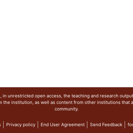
 in unrestricted open access, the teaching and research outpu
he institution, as well as content from other institutions that 
community.
s
Privacy policy
End User Agreement
Send Feedback
fo