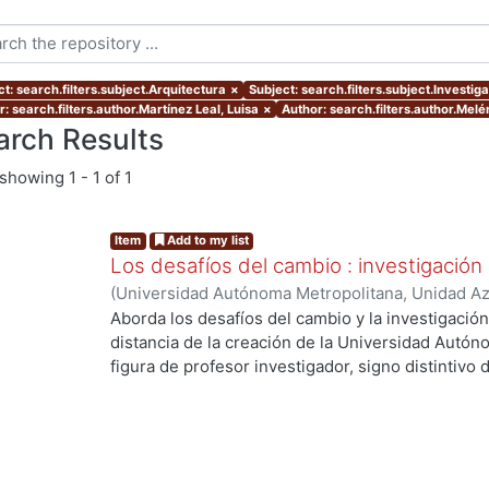
t: search.filters.subject.Arquitectura
×
Subject: search.filters.subject.Investig
: search.filters.author.Martínez Leal, Luisa
×
Author: search.filters.author.Mel
arch Results
showing
1 - 1 of 1
Item
Add to my list
Los desafíos del cambio : investigación
(
Universidad Autónoma Metropolitana, Unidad Azc
Artes para el Diseño, Departamento de Evaluaci
Aborda los desafíos del cambio y la investigació
12
)
Córdoba Flores, Consuelo
;
Huamán Herrera, E
distancia de la creación de la Universidad Autón
Ana
;
Morales Moreno, Jorge
;
Redondo Gómez, M
figura de profesor investigador, signo distintivo d
de V., Luis Carlos
;
Martínez Leal, Luisa
;
Toledo Ra
cambios y desafíos que se han presentado durant
Romero, Iarene
;
Vidales Giovannetti, María Dolo
objeto de estudio, la manera como se concibe y re
Zamora Pérez, Alfonso
práctica se ha dado - o no- el binomio investiga
las dificultades y las soluciones que han tomado