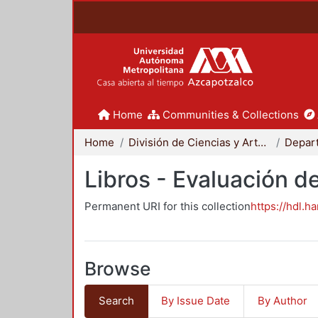
Home
Communities & Collections
Home
División de Ciencias y Artes para el Diseño
Libros - Evaluación d
Permanent URI for this collection
https://hdl.h
Browse
Search
By Issue Date
By Author