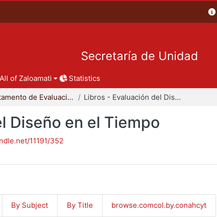
Secretaría de Unidad
All of Zaloamati
Statistics
Departamento de Evaluación del Diseño en el Tiempo
Libros - Evaluación del Diseño en el Tiempo
el Diseño en el Tiempo
andle.net/11191/352
By Subject
By Title
browse.comcol.by.conahcyt