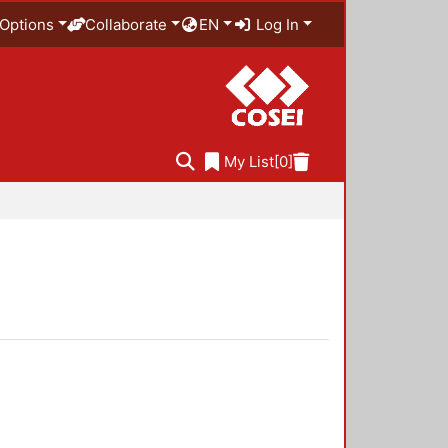
Options
Collaborate
EN
Log In
My List
[0]