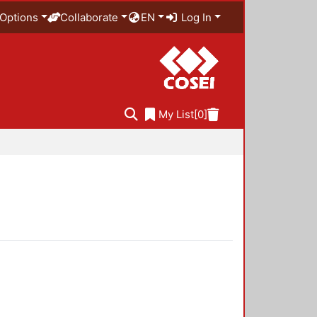
Options
Collaborate
EN
Log In
My List
[0]