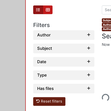
Subjec
Filters
Autho
Author
Se
Author
Now 
Subject
Date
Type
Has files
Loading...
Reset filters