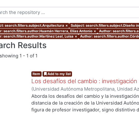
t: search.filters.subject.Arquitectura
×
Subject: search.filters.subject.Diseño in
r: search.filters.author.Huamán Herrera, Elías Antonio
×
Author: search.filters.a
: search.filters.author.Martínez Leal, Luisa
×
Author: search.filters.author.Cór
arch Results
showing
1 - 1 of 1
Item
Add to my list
Los desafíos del cambio : investigación
(
Universidad Autónoma Metropolitana, Unidad Azc
Artes para el Diseño, Departamento de Evaluaci
Aborda los desafíos del cambio y la investigació
12
)
Córdoba Flores, Consuelo
;
Huamán Herrera, E
distancia de la creación de la Universidad Autón
Ana
;
Morales Moreno, Jorge
;
Redondo Gómez, M
figura de profesor investigador, signo distintivo d
de V., Luis Carlos
;
Martínez Leal, Luisa
;
Toledo Ra
cambios y desafíos que se han presentado durant
Romero, Iarene
;
Vidales Giovannetti, María Dolo
objeto de estudio, la manera como se concibe y re
Zamora Pérez, Alfonso
práctica se ha dado - o no- el binomio investiga
las dificultades y las soluciones que han tomado