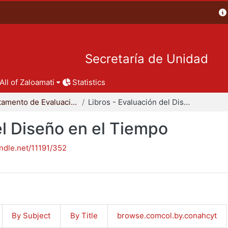
Secretaría de Unidad
All of Zaloamati
Statistics
Departamento de Evaluación del Diseño en el Tiempo
Libros - Evaluación del Diseño en el Tiempo
el Diseño en el Tiempo
andle.net/11191/352
By Subject
By Title
browse.comcol.by.conahcyt