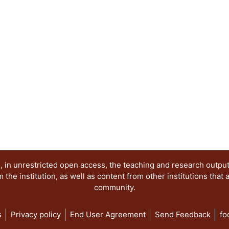
 in unrestricted open access, the teaching and research outpu
he institution, as well as content from other institutions that 
community.
s
Privacy policy
End User Agreement
Send Feedback
fo