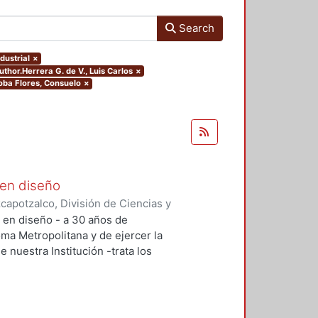
Search
dustrial
×
uthor.Herrera G. de V., Luis Carlos
×
doba Flores, Consuelo
×
 en diseño
apotzalco, División de Ciencias y
ón del Diseño en el Tiempo
,
2005-
n en diseño - a 30 años de
lías Antonio
;
Meléndez Crespo,
oma Metropolitana y de ejercer la
aruja
;
Terrazas, Oscar
;
Herrera G.
e nuestra Institución -trata los
mírez, Francisco Gerardo
;
Tovar
e este tiempo, con relación a su
res
;
Vázquez Contreras, Araceli
;
aliza la investigación, como en la
ción docencia y cómo se enfrentan
 los profesores-investigadores.