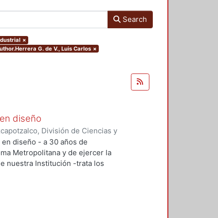
Search
dustrial
×
uthor.Herrera G. de V., Luis Carlos
×
 en diseño
apotzalco, División de Ciencias y
ón del Diseño en el Tiempo
,
2005-
n en diseño - a 30 años de
lías Antonio
;
Meléndez Crespo,
oma Metropolitana y de ejercer la
aruja
;
Terrazas, Oscar
;
Herrera G.
e nuestra Institución -trata los
mírez, Francisco Gerardo
;
Tovar
e este tiempo, con relación a su
res
;
Vázquez Contreras, Araceli
;
aliza la investigación, como en la
ción docencia y cómo se enfrentan
 los profesores-investigadores.