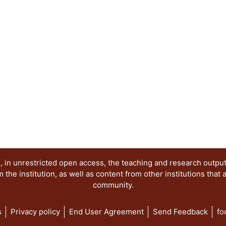
 in unrestricted open access, the teaching and research outpu
he institution, as well as content from other institutions that 
community.
s
Privacy policy
End User Agreement
Send Feedback
fo