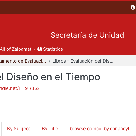
Secretaría de Unidad
All of Zaloamati
Statistics
Departamento de Evaluación del Diseño en el Tiempo
Libros - Evaluación del Diseño en el Tiempo
el Diseño en el Tiempo
andle.net/11191/352
By Subject
By Title
browse.comcol.by.conahcyt