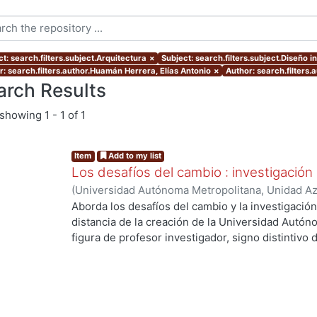
t: search.filters.subject.Arquitectura
×
Subject: search.filters.subject.Diseño in
r: search.filters.author.Huamán Herrera, Elías Antonio
×
Author: search.filters.a
arch Results
showing
1 - 1 of 1
Item
Add to my list
Los desafíos del cambio : investigación
(
Universidad Autónoma Metropolitana, Unidad Azc
Artes para el Diseño, Departamento de Evaluaci
Aborda los desafíos del cambio y la investigació
12
)
Córdoba Flores, Consuelo
;
Huamán Herrera, E
distancia de la creación de la Universidad Autón
Ana
;
Morales Moreno, Jorge
;
Redondo Gómez, M
figura de profesor investigador, signo distintivo d
de V., Luis Carlos
;
Martínez Leal, Luisa
;
Toledo Ra
cambios y desafíos que se han presentado durant
Romero, Iarene
;
Vidales Giovannetti, María Dolo
objeto de estudio, la manera como se concibe y re
Zamora Pérez, Alfonso
práctica se ha dado - o no- el binomio investiga
las dificultades y las soluciones que han tomado