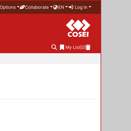
Options
Collaborate
EN
Log In
My List
[0]