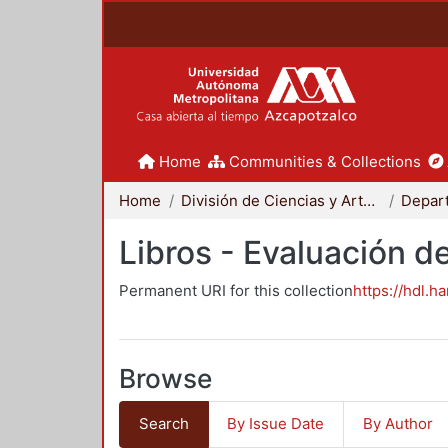
Home
Communities & Collections
Home
División de Ciencias y Artes para el Diseño
Libros - Evaluación d
Permanent URI for this collection
https://hdl.h
Browse
Search
By Issue Date
By Author