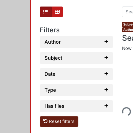
Subjec
Filters
Autho
Se
Author
Now 
Subject
Date
Type
Loading...
Has files
Reset filters