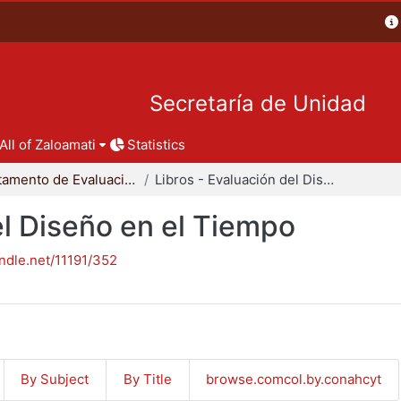
Secretaría de Unidad
All of Zaloamati
Statistics
Departamento de Evaluación del Diseño en el Tiempo
Libros - Evaluación del Diseño en el Tiempo
el Diseño en el Tiempo
andle.net/11191/352
By Subject
By Title
browse.comcol.by.conahcyt