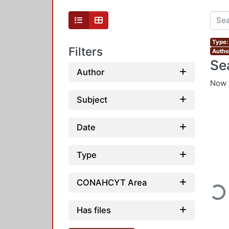
Type: 
Filters
Autho
Se
Author
Now 
Subject
Date
Type
Loadin
CONAHCYT Area
Has files