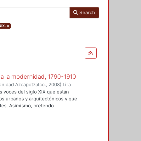
Search
XIX.
×
 a la modernidad, 1790-1910
Unidad Azcapotzalco.
,
2008
)
Lira
as voces del siglo XIX que están
os urbanos y arquitectónicos y que
ales. Asimismo, pretendo
icas de esa extraordinaria sociedad
radición y la modernidad para que
ios y las permanencias,
mental es dejar que la historia de
ra urbana de la ciudad, de su