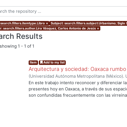
search.filters.itemtype.Libro
×
Subject: search.filters.subject.Urbanismo; Siglo 
r: search.filters.author.Lira Vásquez, Carlos Antonio de Jesús
×
arch Results
showing
1 - 1 of 1
Item
Add to my list
Arquitectura y sociedad: Oaxaca rumbo
(
Universidad Autónoma Metropolitana (México). 
Vásquez, Carlos Antonio de Jesús
En este trabajo intento reconocer y diferenciar l
presentes hoy en Oaxaca, a través de sus espaci
g...
son confundidas frecuentemente con las virrein
reconstruir a partir de ellas, algunas característ
decimonónica que luchó una y otra vez entre la t
su ciudad continuara siendo, a pesar de los camb
profundamente humana y vital. Mi propósito funda
Oaxaca hable por sí misma a través de la estructu