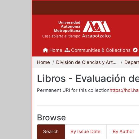
Home
Communities & Collections
Home
División de Ciencias y Artes para el Diseño
Libros - Evaluación d
Permanent URI for this collection
https://hdl.h
Browse
Search
By Issue Date
By Author