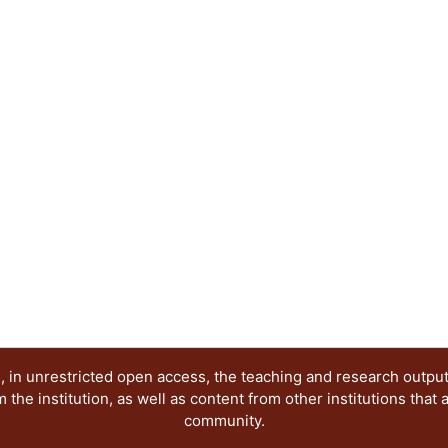
arquitectura y de aquellos que la forjaron a lo lar
 in unrestricted open access, the teaching and research outpu
he institution, as well as content from other institutions that 
community.