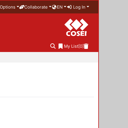
Options
Collaborate
EN
Log In
My List
[0]