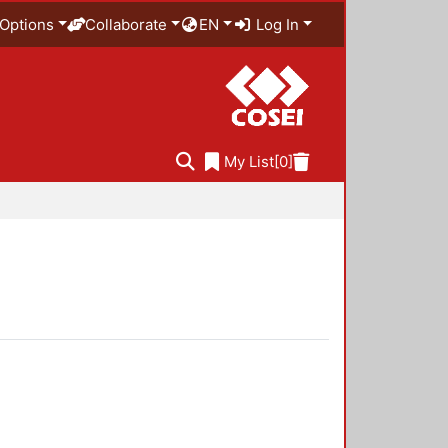
Options
Collaborate
EN
Log In
My List
[0]