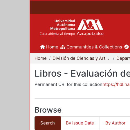
Home
Communities & Collections
Home
División de Ciencias y Artes para el Diseño
Libros - Evaluación d
Permanent URI for this collection
https://hdl.h
Browse
Search
By Issue Date
By Author