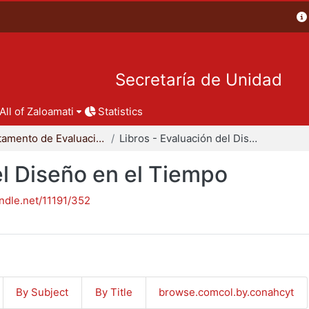
Secretaría de Unidad
All of Zaloamati
Statistics
Departamento de Evaluación del Diseño en el Tiempo
Libros - Evaluación del Diseño en el Tiempo
el Diseño en el Tiempo
andle.net/11191/352
By Subject
By Title
browse.comcol.by.conahcyt