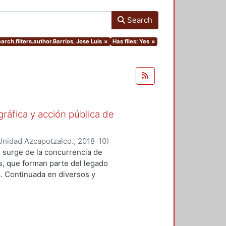
Search
arch.filters.author.Barrios, Jose Luis
×
Has files: Yes
×
gráfica y acción pública de
Unidad Azcapotzalco.
,
2018-10
)
ónica
;
Lizarazo Arias, Diego
;
Pérez
 surge de la concurrencia de
oz Trejo, Jose Othon
;
Aquino
os, que forman parte del legado
lejandro
;
Hijar Gonzalez, Cristina
;
8. Continuada en diversos y
Gritón", Antonio
;
Barrios, Jose Luis
ad de formas y modalidades de la
adas para ubicarse y prolongarse en
tre imagen y protesta. En este
n colectiva se pueden resumir en