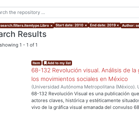
Start date: 2010
×
End date: 2019
×
search.filters.itemtype.Libro
×
Author: se
arch Results
showing
1 - 1 of 1
Item
Add to my list
68-132 Revolución visual. Análisis de la 
los movimientos sociales en México
(
Universidad Autónoma Metropolitana (México). 
Ortiz Leroux, Jorge Gabriel
;
Arroyo Pedroza, Ver
68-132 Revolución Visual es una publicación que
Vega, Jorge
;
Del Castillo Troncoso, Alberto
;
Quir
actores claves, histórica y estéticamente situad
Casas, Arnulfo
;
Tamayo, Sergio
;
Moreno Corso, A
vivo de la gráfica visual emanada del convulso 6
Martínez Huerta, Joel
;
Franco, Itandehui
;
Ortíz "
persistentes movimientos sociales, esa intensid
resistencia se extendió a lo largo de varias déc
los territorios contemporáneos de la relación en
sentido, los objetivos de la presente publicació