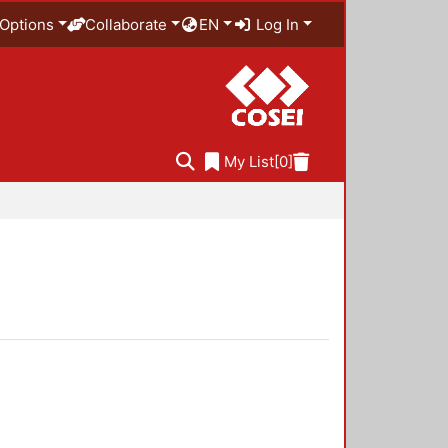
Options
Collaborate
EN
Log In
My List
[0]