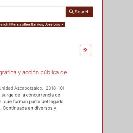
Search
arch.filters.author.Barrios, Jose Luis
×
gráfica y acción pública de
Unidad Azcapotzalco.
,
2018-10
)
ónica
;
Lizarazo Arias, Diego
;
Pérez
 surge de la concurrencia de
oz Trejo, Jose Othon
;
Aquino
os, que forman parte del legado
lejandro
;
Hijar Gonzalez, Cristina
;
8. Continuada en diversos y
Gritón", Antonio
;
Barrios, Jose Luis
ad de formas y modalidades de la
adas para ubicarse y prolongarse en
tre imagen y protesta. En este