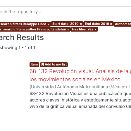
Start date: 2010
×
End date: 2019
×
search.filters.itemtype.Libro
×
Author: se
: search.filters.author.Franco, Itandehui
×
Has files: Yes
×
arch Results
showing
1 - 1 of 1
Item
Add to my list
68-132 Revolución visual. Análisis de la 
los movimientos sociales en México
(
Universidad Autónoma Metropolitana (México). 
Ortiz Leroux, Jorge Gabriel
;
Arroyo Pedroza, Ver
68-132 Revolución Visual es una publicación que
g...
Vega, Jorge
;
Del Castillo Troncoso, Alberto
;
Quir
actores claves, histórica y estéticamente situad
Casas, Arnulfo
;
Tamayo, Sergio
;
Moreno Corso, A
vivo de la gráfica visual emanada del convulso 6
Martínez Huerta, Joel
;
Franco, Itandehui
;
Ortíz "
persistentes movimientos sociales, esa intensid
resistencia se extendió a lo largo de varias déc
los territorios contemporáneos de la relación en