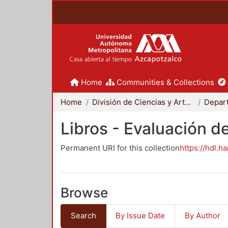
Home
Communities & Collections
Home
División de Ciencias y Artes para el Diseño
Libros - Evaluación d
Permanent URI for this collection
https://hdl.h
Browse
Search
By Issue Date
By Author