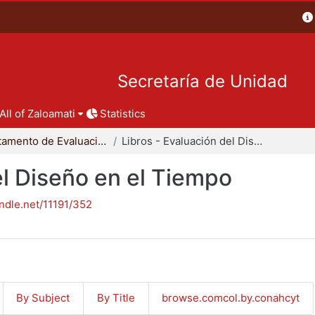
Secretaría de Unidad
All of Zaloamati
Statistics
Departamento de Evaluación del Diseño en el Tiempo
Libros - Evaluación del Diseño en el Tiempo
el Diseño en el Tiempo
andle.net/11191/352
By Subject
By Title
browse.comcol.by.conahcyt