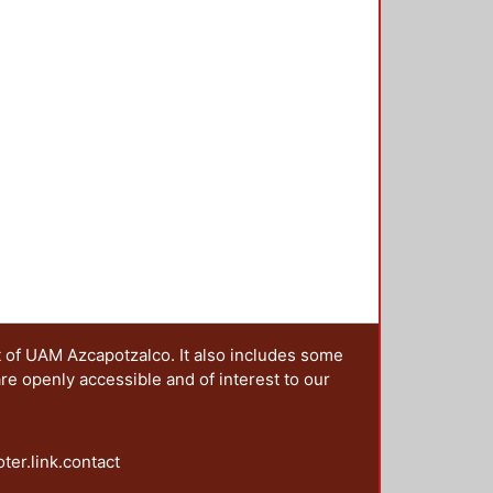
n colectiva se pueden resumir en
esos de significación generados en
desde 1968. 2. Mostrar la
o y los efectos políticos e
r viva, a cinco décadas del
acionales de ruptura acompañados
cativa y combativa. 4.
ores de la protesta y
uales. Este conjunto de objetivos
rte, al periodizar de la imagen de
nto del 68; en segundo lugar,
ntes de años de protesta social
presente siglo) en donde se
scalas territoriales; en tercer
 de las imágenes de la protesta del
t of UAM Azcapotzalco. It also includes some
proyecciones significativas.
are openly accessible and of interest to our
oter.link.contact