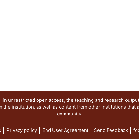
sentido, los objetivos de la presente publicació
los siguientes elementos: 1. Reconocer los proc
los movimientos sociales de protesta en México 
diversidad de expresiones en contextos de disens
ideológicos de la imagen de protesta. 3. Mantene
movimiento, la memoria y los imaginarios gener
por el uso de la imagen como herramienta comuni
Desmitificar la percepción colectiva sobre los act
contextualizar sus manifestaciones pasadas y act
ha sido abordado en distintos niveles. Por una pa
protesta, partiendo por las imágenes del movimie
mediante el reconocimiento de imágenes procede
(desde los setentas hasta la primera década del 
apuntaló la lucha democrática a varios niveles y e
lugar, al problematizar el carácter y singularidad
 in unrestricted open access, the teaching and research outpu
movimiento #YoSoy132, así como sus afluentes y 
he institution, as well as content from other institutions that 
community.
s
Privacy policy
End User Agreement
Send Feedback
fo