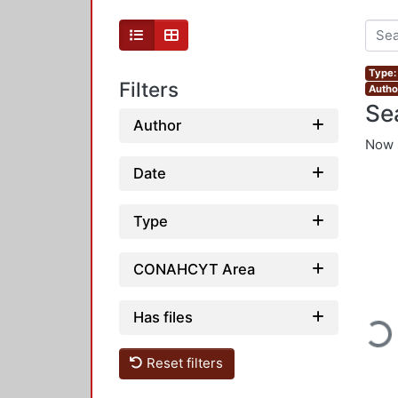
Type: 
Filters
Author
Se
Author
Now 
Date
Type
CONAHCYT Area
Loadin
Has files
Reset filters