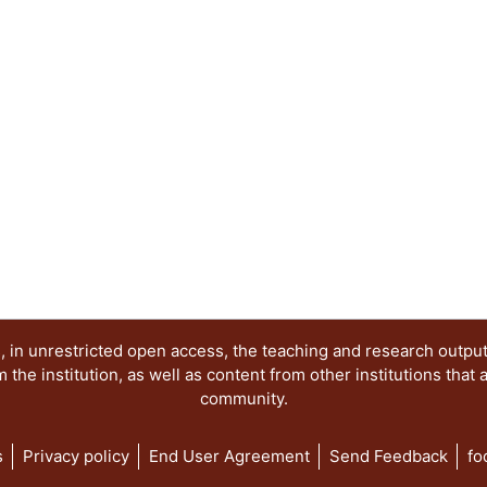
sentido, los objetivos de la presente publicació
los siguientes elementos: 1. Reconocer los proc
los movimientos sociales de protesta en México 
diversidad de expresiones en contextos de disens
ideológicos de la imagen de protesta. 3. Mantene
movimiento, la memoria y los imaginarios gener
por el uso de la imagen como herramienta comuni
Desmitificar la percepción colectiva sobre los act
contextualizar sus manifestaciones pasadas y act
ha sido abordado en distintos niveles. Por una pa
protesta, partiendo por las imágenes del movimie
mediante el reconocimiento de imágenes procede
(desde los setentas hasta la primera década del 
apuntaló la lucha democrática a varios niveles y e
lugar, al problematizar el carácter y singularidad
 in unrestricted open access, the teaching and research outpu
movimiento #YoSoy132, así como sus afluentes y 
he institution, as well as content from other institutions that 
community.
s
Privacy policy
End User Agreement
Send Feedback
fo