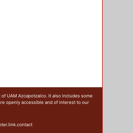
n colectiva se pueden resumir en
esos de significación generados en
desde 1968. 2. Mostrar la
o y los efectos políticos e
r viva, a cinco décadas del
acionales de ruptura acompañados
cativa y combativa. 4.
ores de la protesta y
uales. Este conjunto de objetivos
rte, al periodizar de la imagen de
nto del 68; en segundo lugar,
ntes de años de protesta social
presente siglo) en donde se
scalas territoriales; en tercer
 de las imágenes de la protesta del
t of UAM Azcapotzalco. It also includes some
proyecciones significativas.
are openly accessible and of interest to our
oter.link.contact