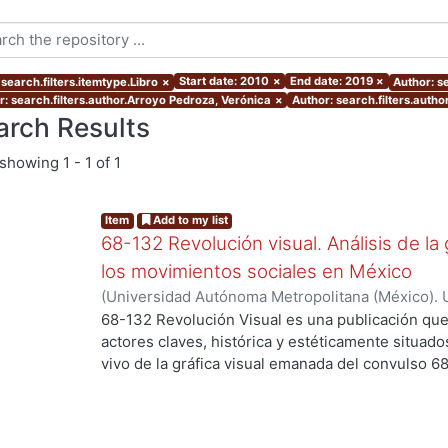
Start date: 2010
×
End date: 2019
×
search.filters.itemtype.Libro
×
Author: se
r: search.filters.author.Arroyo Pedroza, Verónica
×
Author: search.filters.autho
arch Results
showing
1 - 1 of 1
Item
Add to my list
68-132 Revolución visual. Análisis de la 
los movimientos sociales en México
(
Universidad Autónoma Metropolitana (México). 
Ortiz Leroux, Jorge Gabriel
;
Arroyo Pedroza, Ver
68-132 Revolución Visual es una publicación que
Vega, Jorge
;
Del Castillo Troncoso, Alberto
;
Quir
actores claves, histórica y estéticamente situad
Casas, Arnulfo
;
Tamayo, Sergio
;
Moreno Corso, A
vivo de la gráfica visual emanada del convulso 6
Martínez Huerta, Joel
;
Franco, Itandehui
;
Ortíz "
persistentes movimientos sociales, esa intensid
resistencia se extendió a lo largo de varias déc
los territorios contemporáneos de la relación en