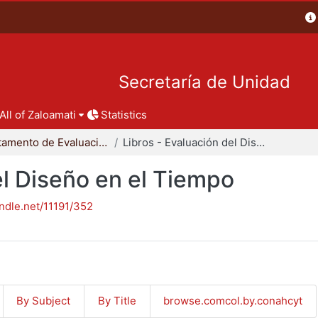
Secretaría de Unidad
All of Zaloamati
Statistics
Departamento de Evaluación del Diseño en el Tiempo
Libros - Evaluación del Diseño en el Tiempo
el Diseño en el Tiempo
andle.net/11191/352
By Subject
By Title
browse.comcol.by.conahcyt