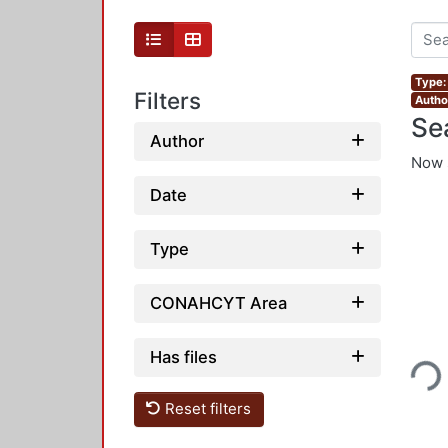
Type: 
Filters
Autho
Se
Author
Now 
Date
Type
CONAHCYT Area
Loading...
Has files
Reset filters