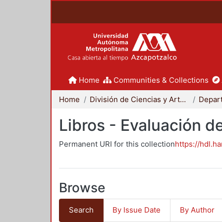
Home
Communities & Collections
Home
División de Ciencias y Artes para el Diseño
Libros - Evaluación d
Permanent URI for this collection
https://hdl.h
Browse
Search
By Issue Date
By Author