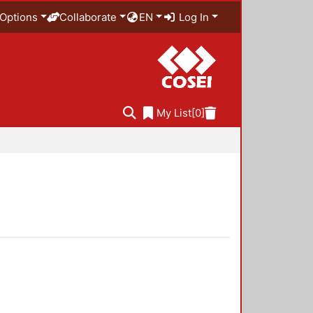
Options
Collaborate
EN
Log In
My List
[0]