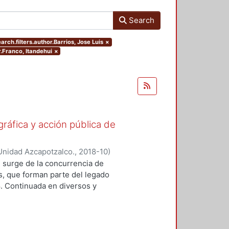
Search
arch.filters.author.Barrios, Jose Luis
×
r.Franco, Itandehui
×
gráfica y acción pública de
Unidad Azcapotzalco.
,
2018-10
)
ónica
;
Lizarazo Arias, Diego
;
Pérez
 surge de la concurrencia de
oz Trejo, Jose Othon
;
Aquino
os, que forman parte del legado
lejandro
;
Hijar Gonzalez, Cristina
;
8. Continuada en diversos y
Gritón", Antonio
;
Barrios, Jose Luis
ad de formas y modalidades de la
adas para ubicarse y prolongarse en
tre imagen y protesta. En este