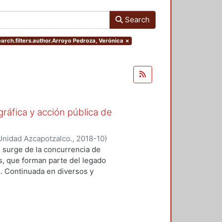
Search
earch.filters.author.Arroyo Pedroza, Verónica
×
gráfica y acción pública de
Unidad Azcapotzalco.
,
2018-10
)
ónica
;
Lizarazo Arias, Diego
;
Pérez
 surge de la concurrencia de
oz Trejo, Jose Othon
;
Aquino
os, que forman parte del legado
lejandro
;
Hijar Gonzalez, Cristina
;
8. Continuada en diversos y
Gritón", Antonio
;
Barrios, Jose Luis
ad de formas y modalidades de la
adas para ubicarse y prolongarse en
tre imagen y protesta. En este
n colectiva se pueden resumir en