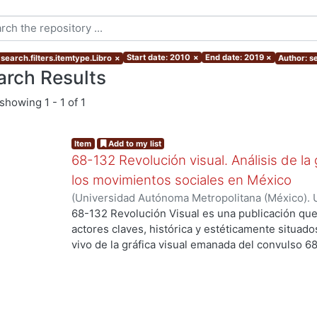
Start date: 2010
×
End date: 2019
×
search.filters.itemtype.Libro
×
Author: s
arch Results
showing
1 - 1 of 1
Item
Add to my list
68-132 Revolución visual. Análisis de la 
los movimientos sociales en México
(
Universidad Autónoma Metropolitana (México). 
Ortiz Leroux, Jorge Gabriel
;
Arroyo Pedroza, Ver
68-132 Revolución Visual es una publicación que
Vega, Jorge
;
Del Castillo Troncoso, Alberto
;
Quir
actores claves, histórica y estéticamente situad
Casas, Arnulfo
;
Tamayo, Sergio
;
Moreno Corso, A
vivo de la gráfica visual emanada del convulso 6
Martínez Huerta, Joel
;
Franco, Itandehui
;
Ortíz "
persistentes movimientos sociales, esa intensid
resistencia se extendió a lo largo de varias déc
los territorios contemporáneos de la relación en
sentido, los objetivos de la presente publicació