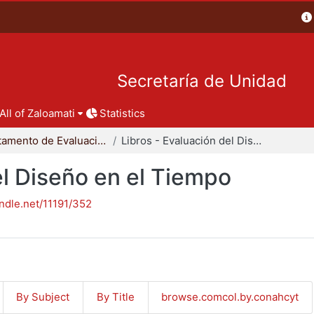
Secretaría de Unidad
All of Zaloamati
Statistics
Departamento de Evaluación del Diseño en el Tiempo
Libros - Evaluación del Diseño en el Tiempo
el Diseño en el Tiempo
andle.net/11191/352
By Subject
By Title
browse.comcol.by.conahcyt