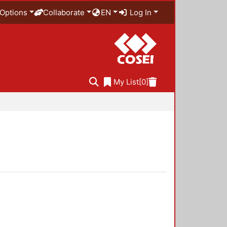
Options
Collaborate
EN
Log In
My List
[0]