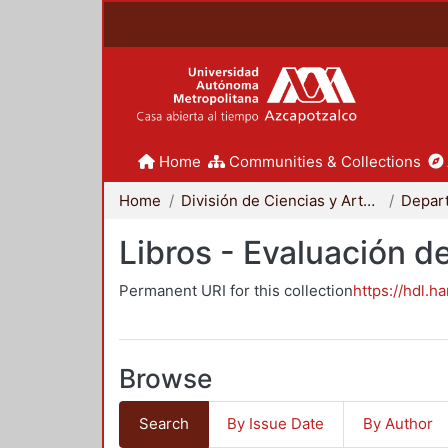
Home
Communities & Collections
Home
División de Ciencias y Artes para el Diseño
Libros - Evaluación d
Permanent URI for this collection
https://hdl.h
Browse
Search
By Issue Date
By Author