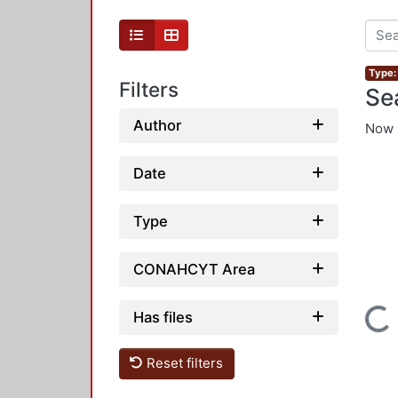
Type: 
Filters
Se
Author
Now 
Date
Type
CONAHCYT Area
Loading...
Has files
Reset filters