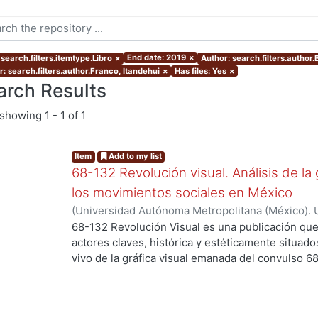
End date: 2019
×
search.filters.itemtype.Libro
×
Author: search.filters.author.
: search.filters.author.Franco, Itandehui
×
Has files: Yes
×
arch Results
showing
1 - 1 of 1
Item
Add to my list
68-132 Revolución visual. Análisis de la 
los movimientos sociales en México
(
Universidad Autónoma Metropolitana (México). 
Ortiz Leroux, Jorge Gabriel
;
Arroyo Pedroza, Ver
68-132 Revolución Visual es una publicación que
Vega, Jorge
;
Del Castillo Troncoso, Alberto
;
Quir
actores claves, histórica y estéticamente situad
Casas, Arnulfo
;
Tamayo, Sergio
;
Moreno Corso, A
vivo de la gráfica visual emanada del convulso 6
Martínez Huerta, Joel
;
Franco, Itandehui
;
Ortíz "
persistentes movimientos sociales, esa intensid
resistencia se extendió a lo largo de varias déc
los territorios contemporáneos de la relación en