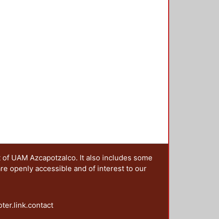
n colectiva se pueden resumir en
esos de significación generados en
desde 1968. 2. Mostrar la
o y los efectos políticos e
r viva, a cinco décadas del
acionales de ruptura acompañados
cativa y combativa. 4.
ores de la protesta y
uales. Este conjunto de objetivos
rte, al periodizar de la imagen de
nto del 68; en segundo lugar,
ntes de años de protesta social
presente siglo) en donde se
scalas territoriales; en tercer
 de las imágenes de la protesta del
t of UAM Azcapotzalco. It also includes some
proyecciones significativas.
are openly accessible and of interest to our
oter.link.contact