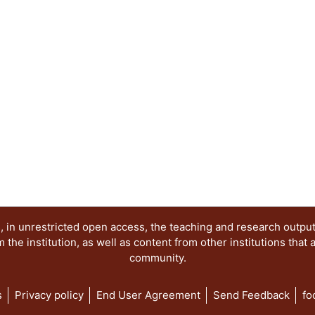
sentido, los objetivos de la presente publicació
los siguientes elementos: 1. Reconocer los proc
los movimientos sociales de protesta en México 
diversidad de expresiones en contextos de disens
ideológicos de la imagen de protesta. 3. Mantene
movimiento, la memoria y los imaginarios gener
por el uso de la imagen como herramienta comuni
Desmitificar la percepción colectiva sobre los act
contextualizar sus manifestaciones pasadas y act
ha sido abordado en distintos niveles. Por una pa
protesta, partiendo por las imágenes del movimie
mediante el reconocimiento de imágenes procede
(desde los setentas hasta la primera década del 
apuntaló la lucha democrática a varios niveles y e
lugar, al problematizar el carácter y singularidad
 in unrestricted open access, the teaching and research outpu
movimiento #YoSoy132, así como sus afluentes y 
he institution, as well as content from other institutions that 
community.
s
Privacy policy
End User Agreement
Send Feedback
fo