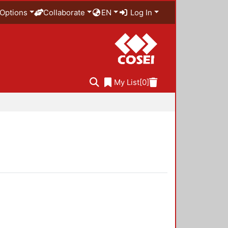
Options
Collaborate
EN
Log In
My List
[0]