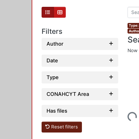
Type: 
Filters
Author
Se
Author
Now 
Date
Type
CONAHCYT Area
Has files
Loading...
Reset filters