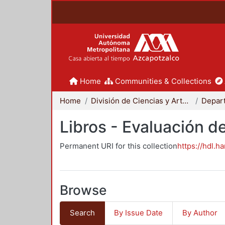
Home
Communities & Collections
Home
División de Ciencias y Artes para el Diseño
Libros - Evaluación d
Permanent URI for this collection
https://hdl.h
Browse
Search
By Issue Date
By Author