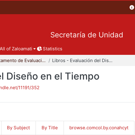
Secretaría de Unidad
All of Zaloamati
Statistics
Departamento de Evaluación del Diseño en el Tiempo
Libros - Evaluación del Diseño en el Tiempo
el Diseño en el Tiempo
andle.net/11191/352
By Subject
By Title
browse.comcol.by.conahcyt