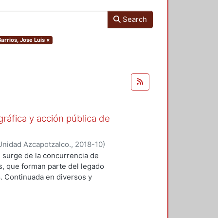
Search
Barrios, Jose Luis
×
gráfica y acción pública de
Unidad Azcapotzalco.
,
2018-10
)
ónica
;
Lizarazo Arias, Diego
;
Pérez
 surge de la concurrencia de
oz Trejo, Jose Othon
;
Aquino
os, que forman parte del legado
lejandro
;
Hijar Gonzalez, Cristina
;
8. Continuada en diversos y
Gritón", Antonio
;
Barrios, Jose Luis
ad de formas y modalidades de la
adas para ubicarse y prolongarse en
tre imagen y protesta. En este