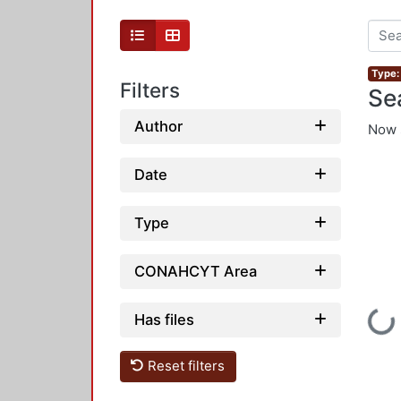
Type: 
Filters
Se
Author
Now 
Date
Type
CONAHCYT Area
Loading
Has files
Reset filters