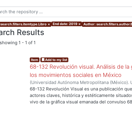
End date: 2019
×
search.filters.itemtype.Libro
×
Author: search.filters.author.
arch Results
showing
1 - 1 of 1
Item
Add to my list
68-132 Revolución visual. Análisis de la 
los movimientos sociales en México
(
Universidad Autónoma Metropolitana (México). 
Ortiz Leroux, Jorge Gabriel
;
Arroyo Pedroza, Ver
68-132 Revolución Visual es una publicación que
Vega, Jorge
;
Del Castillo Troncoso, Alberto
;
Quir
actores claves, histórica y estéticamente situad
Casas, Arnulfo
;
Tamayo, Sergio
;
Moreno Corso, A
vivo de la gráfica visual emanada del convulso 6
...
Martínez Huerta, Joel
;
Franco, Itandehui
;
Ortíz "
persistentes movimientos sociales, esa intensid
resistencia se extendió a lo largo de varias déc
los territorios contemporáneos de la relación en
sentido, los objetivos de la presente publicació