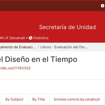
Secretaría de Unidad
All of Zaloamati
Statistics
Departamento de Evaluación del Diseño en el Tiempo
Libros - Evaluación del Diseño en el Tiempo
el Diseño en el Tiempo
andle.net/11191/352
By Subject
By Title
browse.comcol.by.conahcyt