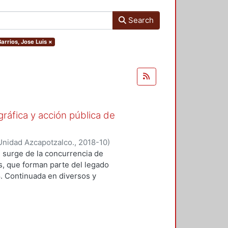
Search
Barrios, Jose Luis
×
gráfica y acción pública de
Unidad Azcapotzalco.
,
2018-10
)
ónica
;
Lizarazo Arias, Diego
;
Pérez
 surge de la concurrencia de
oz Trejo, Jose Othon
;
Aquino
os, que forman parte del legado
lejandro
;
Hijar Gonzalez, Cristina
;
8. Continuada en diversos y
Gritón", Antonio
;
Barrios, Jose Luis
ad de formas y modalidades de la
adas para ubicarse y prolongarse en
tre imagen y protesta. En este
n colectiva se pueden resumir en