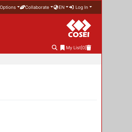
Options
Collaborate
EN
Log In
My List
[0]