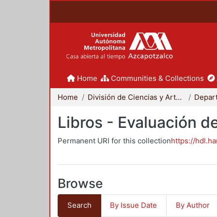
Home
Communities & Collections
Home
División de Ciencias y Artes para el Diseño
Libros - Evaluación d
Permanent URI for this collection
https://hdl.h
Browse
Search
By Issue Date
By Author