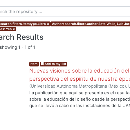
search.filters.itemtype.Libro
×
Author: search.filters.author.Soto Walls, Luis Jo
les: Yes
×
arch Results
showing
1 - 1 of 1
Item
Add to my list
Nuevas visiones sobre la educación del
perspectiva del espíritu de nuestra ép
(
Universidad Autónoma Metropolitana (México). 
Myers, Marie J.
;
Gold Kohan, Bela
;
Dávila Urrutia,
La publicación que aquí se presenta es el result
Soto Walls, Luis Jorge
;
Tovar Romero, Iarene
sobre la educación del diseño desde la perspecti
que se llevó a cabo en las instalaciones de la UA
septiembre de 2017, como parte de las activida
Educación y Diseño, del Departamento de Evalua
presentan los avances de investigación en relació