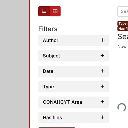
Type: 
Filters
Has fi
Se
Author
Now 
Subject
Date
Type
Loading...
CONAHCYT Area
Has files