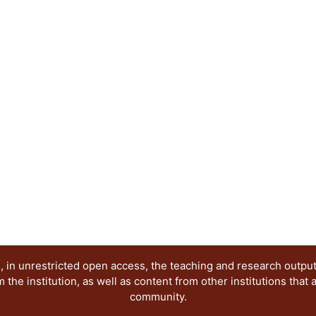
Grupo de Investigación antes citado. Dichas pon
publicación electrónica, reflejan diferentes posi
época que demanda nuevas visiones y propuestas,
investigación seria y rigurosa, esperamos que nu
creación de ese nuevo conocimiento.
 in unrestricted open access, the teaching and research outpu
he institution, as well as content from other institutions that 
community.