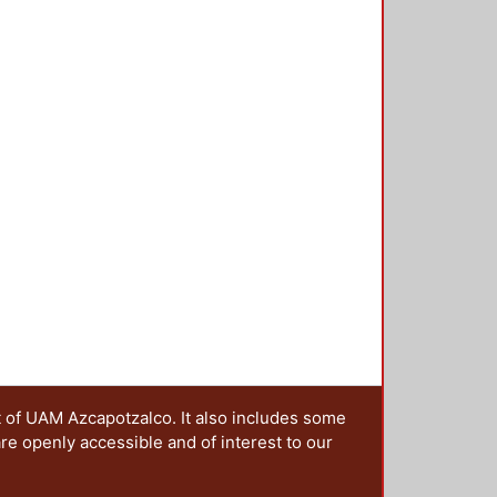
encias, que se presentan en esta
ciones sobre este tema, en una
 y a las que, a través de una
estro grupo irá colaborando en la
t of UAM Azcapotzalco. It also includes some
are openly accessible and of interest to our