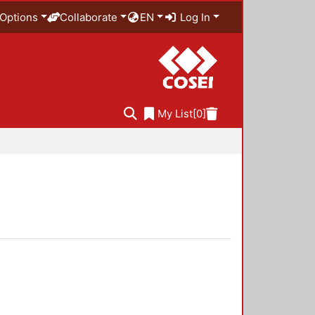
Options
Collaborate
EN
Log In
My List
[0]