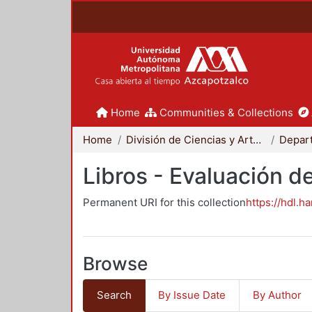
Home
Communities & Collections
Home
División de Ciencias y Artes para el Diseño
Libros - Evaluación d
Permanent URI for this collection
https://hdl.h
Browse
Search
By Issue Date
By Author