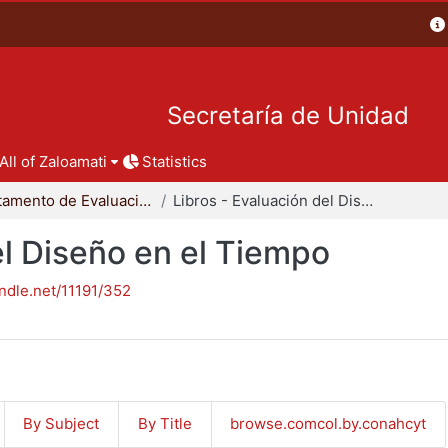
Secretaría de Unidad
All of Zaloamati
Statistics
Departamento de Evaluación del Diseño en el Tiempo
Libros - Evaluación del Diseño en el Tiempo
el Diseño en el Tiempo
andle.net/11191/352
By Subject
By Title
browse.comcol.by.conahcyt