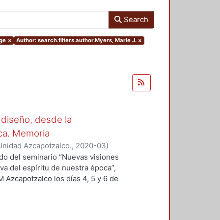
Search
rge
×
Author: search.filters.author.Myers, Marie J.
×
 diseño, desde la
oca. Memoria
Unidad Azcapotzalco.
,
2020-03
)
 Sergio
;
Hirata Kitahara, Miguel
;
ado del seminario “Nuevas visiones
va del espíritu de nuestra época”,
M Azcapotzalco los días 4, 5 y 6 de
des académicas del Grupo
ción del Diseño en el Tiempo. Se
n a la educación y el diseño, del