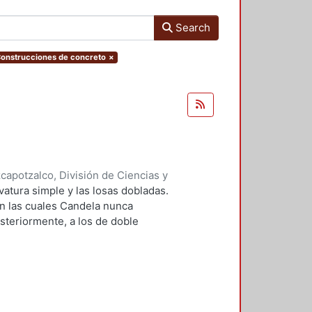
Search
.Construcciones de concreto
×
apotzalco, División de Ciencias y
n del Diseño en el Tiempo ;
vatura simple y las losas dobladas.
gallón, Juan Antonio
in las cuales Candela nunca
osteriormente, a los de doble
o de difundir las técnicas que
aminares que se hicieron durante