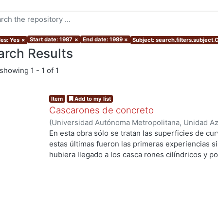
Start date: 1987
×
End date: 1989
×
les: Yes
×
Subject: search.filters.subject
arch Results
showing
1 - 1 of 1
Item
Add to my list
Cascarones de concreto
(
Universidad Autónoma Metropolitana, Unidad Azc
Artes para el Diseño, Departamento de Evaluació
En esta obra sólo se tratan las superficies de cur
Secretaria de Educación Pública
,
1987
)
Tonda Ma
estas últimas fueron las primeras experiencias s
hubiera llegado a los casca rones cilíndricos y p
curvatura . El texto está preparado con afán franc
sirvieron para producir todas esas estructuras l
las décadas de los 50 y los 60.