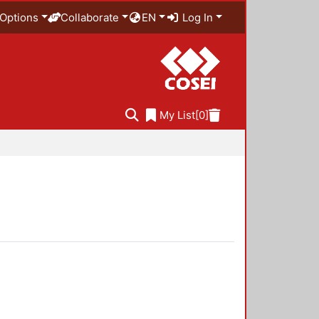
Options
Collaborate
EN
Log In
My List
[0]