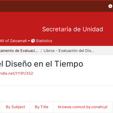
Secretaría de Unidad
All of Zaloamati
Statistics
Departamento de Evaluación del Diseño en el Tiempo
Libros - Evaluación del Diseño en el Tiempo
el Diseño en el Tiempo
andle.net/11191/352
By Subject
By Title
browse.comcol.by.conahcyt