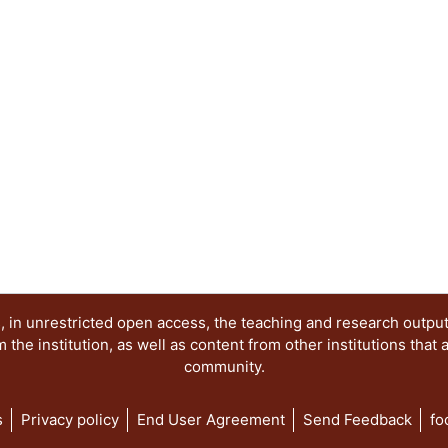
 in unrestricted open access, the teaching and research outpu
he institution, as well as content from other institutions that 
community.
s
Privacy policy
End User Agreement
Send Feedback
fo