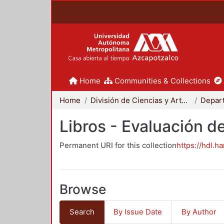
Home
Communities & Collections
Home
División de Ciencias y Artes para el Diseño
Libros - Evaluación d
Permanent URI for this collection
https://hdl.h
Browse
Search
By Issue Date
By Author