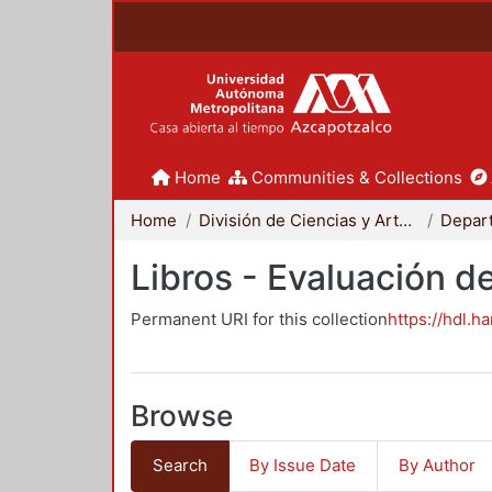
Home
Communities & Collections
Home
División de Ciencias y Artes para el Diseño
Libros - Evaluación d
Permanent URI for this collection
https://hdl.h
Browse
Search
By Issue Date
By Author