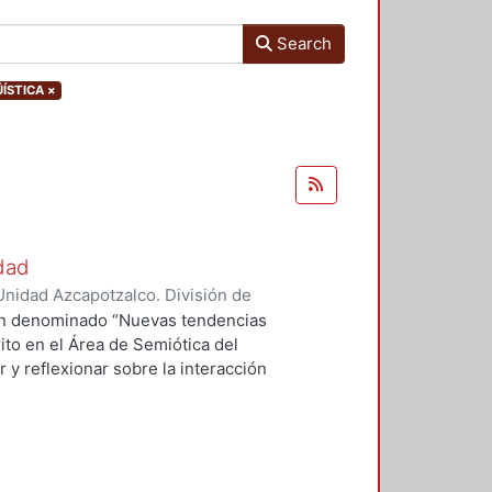
Search
ÜÍSTICA
×
udad
nidad Azcapotzalco. División de
mos, María Teresa
;
Rabadán
ión denominado “Nuevas tendencias
Itzel
;
Haidar, Julieta
;
Buenrostro
ito en el Área de Semiótica del
mendia Ramírez, José Gustavo
 y reflexionar sobre la interacción
lguín, Arodi
;
Sánchez Ramos, Ma.
ecer la semiótica de la imagen. La
ppi, Antonio
;
Fragoso Susunaga,
ajo colaborativo entre distintas
, Nicolás
;
Ochoa Flores, Óscar
;
a el Diseño de la Universidad
stavo
;
Alatriste Tobilla, Janitzio
;
s ejes de reflexión como: el
o, Adenauer David
;
Dávila Ulloa,
 el diseño y las artes, la