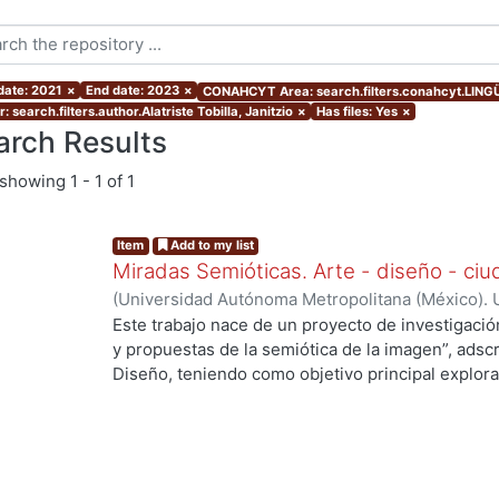
 date: 2021
×
End date: 2023
×
CONAHCYT Area: search.filters.conahcyt.LING
: search.filters.author.Alatriste Tobilla, Janitzio
×
Has files: Yes
×
arch Results
showing
1 - 1 of 1
Item
Add to my list
Miradas Semióticas. Arte - diseño - ci
(
Universidad Autónoma Metropolitana (México). U
Ciencias y Artes para el Diseño.
,
2021
)
Olalde Ra
Este trabajo nace de un proyecto de investigac
Villalpando, María Eugenia
;
Noriega Vega, Cecilia 
y propuestas de la semiótica de la imagen”, adscr
Pérez, Carolina
;
Duarte Alva, Luvia Angélica
;
Gar
Diseño, teniendo como objetivo principal explorar
Iván
;
Mauleón Rodríguez, José Rafael
;
Morales Ho
del diseño con otras disciplinas buscando enriqu
Eugenia
;
Medellín Gómez, Ana Cristina
;
Castro La
publicación de este material se hace como un trab
Claudia
;
Cañada Rangel, Benito
;
Amoroso Boelcke
instancias de la División de Ciencias y Artes par
Fragoso-Susunaga, Olivia
;
Garduño Oropeza, Gu
Autónoma Metropolitana, Unidad Azcapotzalco, lo
Argüelles Arredondo, Luis Enrique
;
Chan Carrasc
signo, la significación, la semiosis y el sentido en