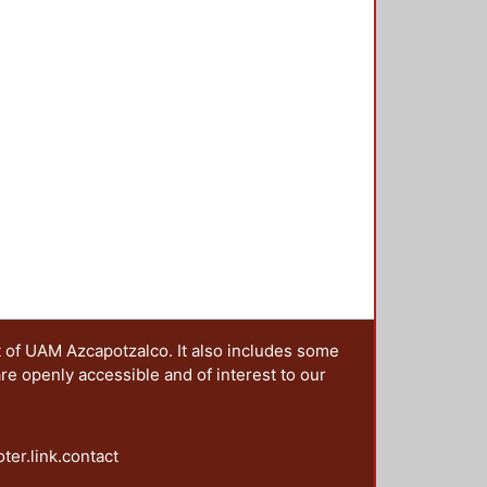
a de la cultura, el lenguaje, la
 ejes analíticos entre el diseño y
ecopilación de interesantes textos
spacio en que el diseño y las
 disciplinas, explorando los
icación se entretejen como parte
bitamos.
t of UAM Azcapotzalco. It also includes some
are openly accessible and of interest to our
oter.link.contact