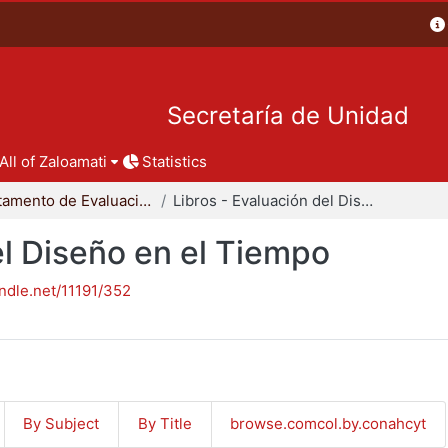
Secretaría de Unidad
All of Zaloamati
Statistics
Departamento de Evaluación del Diseño en el Tiempo
Libros - Evaluación del Diseño en el Tiempo
el Diseño en el Tiempo
andle.net/11191/352
By Subject
By Title
browse.comcol.by.conahcyt