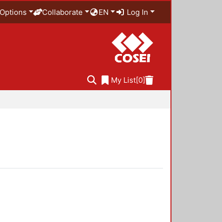
Options
Collaborate
EN
Log In
My List
[0]