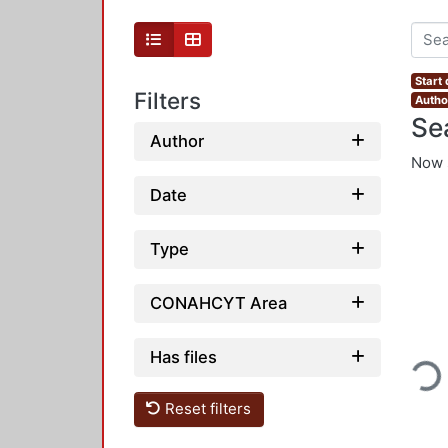
Start
Filters
Author
Se
Author
Now 
Date
Type
CONAHCYT Area
Loading...
Has files
Reset filters