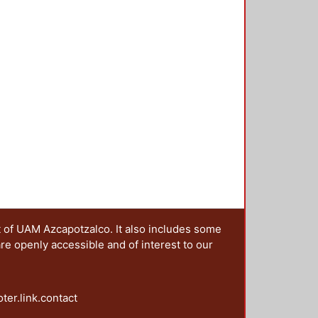
a de la cultura, el lenguaje, la
 ejes analíticos entre el diseño y
ecopilación de interesantes textos
spacio en que el diseño y las
 disciplinas, explorando los
icación se entretejen como parte
bitamos.
t of UAM Azcapotzalco. It also includes some
are openly accessible and of interest to our
oter.link.contact