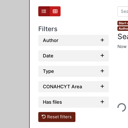
Start
Filters
Author
Se
Author
Now 
Date
Type
CONAHCYT Area
Loading...
Has files
Reset filters