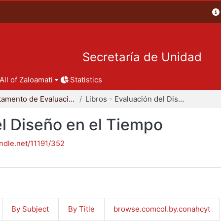
Secretaría de Unidad
All of Zaloamati
Statistics
Departamento de Evaluación del Diseño en el Tiempo
Libros - Evaluación del Diseño en el Tiempo
el Diseño en el Tiempo
andle.net/11191/352
By Subject
By Title
browse.comcol.by.conahcyt