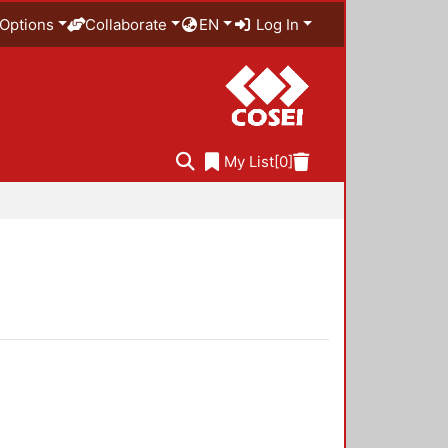
Options
Collaborate
EN
Log In
My List
[0]