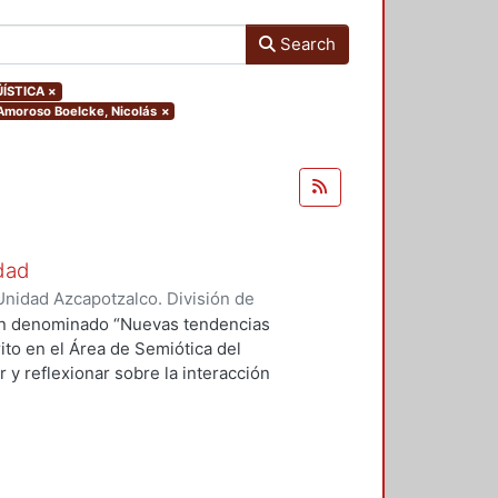
Search
ÜÍSTICA
×
.Amoroso Boelcke, Nicolás
×
udad
nidad Azcapotzalco. División de
mos, María Teresa
;
Rabadán
ión denominado “Nuevas tendencias
Itzel
;
Haidar, Julieta
;
Buenrostro
ito en el Área de Semiótica del
mendia Ramírez, José Gustavo
 y reflexionar sobre la interacción
lguín, Arodi
;
Sánchez Ramos, Ma.
ecer la semiótica de la imagen. La
ppi, Antonio
;
Fragoso Susunaga,
ajo colaborativo entre distintas
, Nicolás
;
Ochoa Flores, Óscar
;
a el Diseño de la Universidad
stavo
;
Alatriste Tobilla, Janitzio
;
s ejes de reflexión como: el
o, Adenauer David
;
Dávila Ulloa,
 el diseño y las artes, la