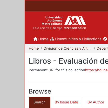
Home
Communities & Collections
Home
División de Ciencias y Artes para el Diseño
Libros - Evaluación d
Permanent URI for this collection
https://hdl.h
Browse
Search
By Issue Date
By Author