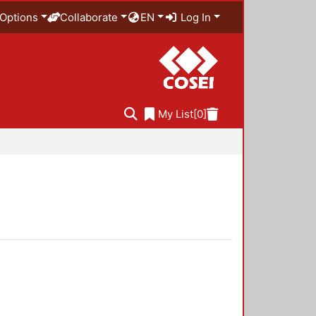
Options
Collaborate
EN
Log In
My List
[0]