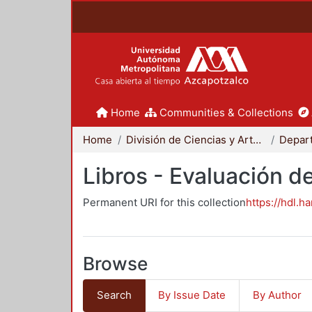
Home
Communities & Collections
Home
División de Ciencias y Artes para el Diseño
Libros - Evaluación d
Permanent URI for this collection
https://hdl.h
Browse
Search
By Issue Date
By Author