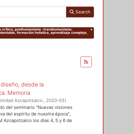
Search
ento crítico, posthumanismo –transhumanismo,
×
entable, formación holística, aprendizaje complejo,
 diseño, desde la
oca. Memoria
Unidad Azcapotzalco.
,
2020-03
)
 Sergio
;
Hirata Kitahara, Miguel
;
ado del seminario “Nuevas visiones
va del espíritu de nuestra época”,
M Azcapotzalco los días 4, 5 y 6 de
des académicas del Grupo
ción del Diseño en el Tiempo. Se