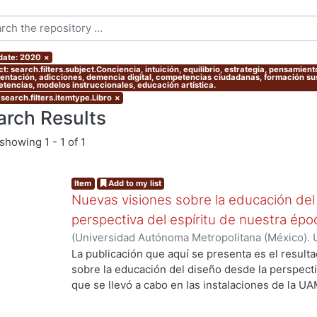
 date: 2020
×
ct: search.filters.subject.Conciencia, intuición, equilibrio, estrategia, pensami
entación, adicciones, demencia digital, competencias ciudadanas, formación sust
tencias, modelos instruccionales, educación artística.
search.filters.itemtype.Libro
×
arch Results
showing
1 - 1 of 1
Item
Add to my list
Nuevas visiones sobre la educación del
perspectiva del espíritu de nuestra ép
(
Universidad Autónoma Metropolitana (México). 
Myers, Marie J.
;
Gold Kohan, Bela
;
Dávila Urrutia,
La publicación que aquí se presenta es el result
Soto Walls, Luis Jorge
;
Tovar Romero, Iarene
sobre la educación del diseño desde la perspecti
que se llevó a cabo en las instalaciones de la UA
septiembre de 2017, como parte de las activida
Educación y Diseño, del Departamento de Evalua