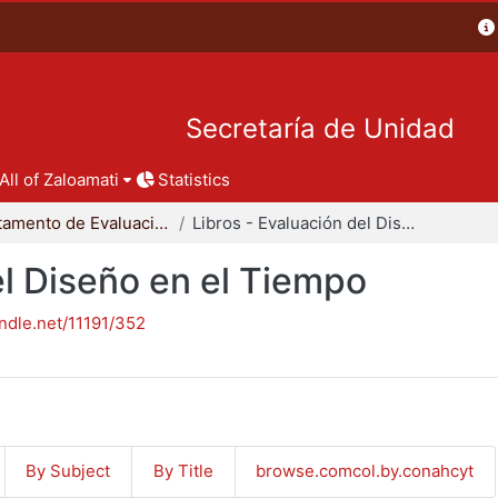
Secretaría de Unidad
All of Zaloamati
Statistics
Departamento de Evaluación del Diseño en el Tiempo
Libros - Evaluación del Diseño en el Tiempo
el Diseño en el Tiempo
andle.net/11191/352
By Subject
By Title
browse.comcol.by.conahcyt