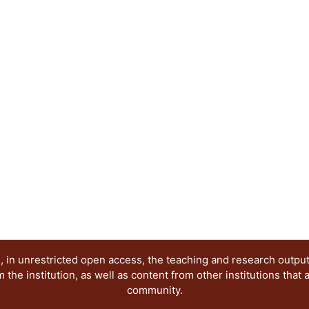
presentan los avances de investigación en relació
Grupo de Investigación antes citado. Dichas pon
publicación electrónica, reflejan diferentes posi
época que demanda nuevas visiones y propuestas,
investigación seria y rigurosa, esperamos que nu
creación de ese nuevo conocimiento.
 in unrestricted open access, the teaching and research outpu
he institution, as well as content from other institutions that 
community.