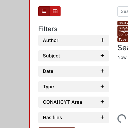
Start
Filters
Subje
fragm
compe
Author
Type: 
Se
Subject
Now 
Date
Type
CONAHCYT Area
Has files
Loading...