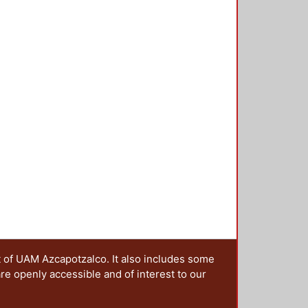
n a la educación y el diseño, del
encias, que se presentan en esta
ciones sobre este tema, en una
 y a las que, a través de una
estro grupo irá colaborando en la
t of UAM Azcapotzalco. It also includes some
are openly accessible and of interest to our