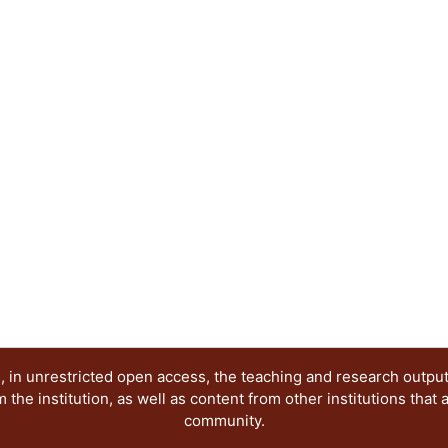
presentan los avances de investigación en relació
Grupo de Investigación antes citado. Dichas pon
publicación electrónica, reflejan diferentes posi
época que demanda nuevas visiones y propuestas,
investigación seria y rigurosa, esperamos que nu
creación de ese nuevo conocimiento.
 in unrestricted open access, the teaching and research outpu
he institution, as well as content from other institutions that 
community.