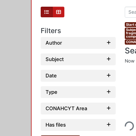
Start
Filters
Subje
fragm
compe
Author
CONAH
Se
Subject
Now 
Date
Type
CONAHCYT Area
Loading...
Has files