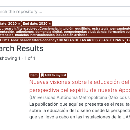
 date: 2020
×
End date: 2020
×
ct: search.filters.subject.Conciencia, intuición, equilibrio, estrategia, pensami
entación, adicciones, demencia digital, competencias ciudadanas, formación sust
tencias, modelos instruccionales, educación artística.
CYT Area: search.filters.conahcyt.CIENCIAS DE LAS ARTES Y LAS LETRAS
×
H
arch Results
showing
1 - 1 of 1
Item
Add to my list
Nuevas visiones sobre la educación del
perspectiva del espíritu de nuestra ép
(
Universidad Autónoma Metropolitana (México). 
Myers, Marie J.
;
Gold Kohan, Bela
;
Dávila Urrutia,
La publicación que aquí se presenta es el result
Soto Walls, Luis Jorge
;
Tovar Romero, Iarene
sobre la educación del diseño desde la perspecti
que se llevó a cabo en las instalaciones de la UA
septiembre de 2017, como parte de las activida
Educación y Diseño, del Departamento de Evalua