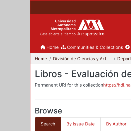
Home
Communities & Collections
Home
División de Ciencias y Artes para el Diseño
Libros - Evaluación d
Permanent URI for this collection
https://hdl.h
Browse
Search
By Issue Date
By Author