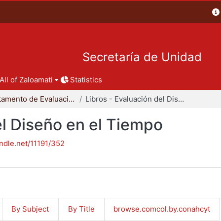
Secretaría de Unidad
All of Zaloamati
Statistics
Departamento de Evaluación del Diseño en el Tiempo
Libros - Evaluación del Diseño en el Tiempo
el Diseño en el Tiempo
andle.net/11191/352
By Subject
By Title
browse.comcol.by.conahcyt