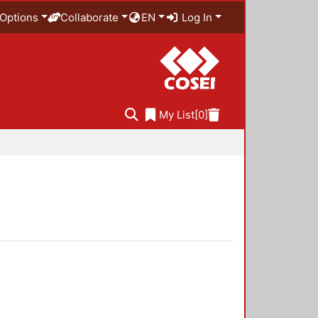
Options
Collaborate
EN
Log In
My List
[0]