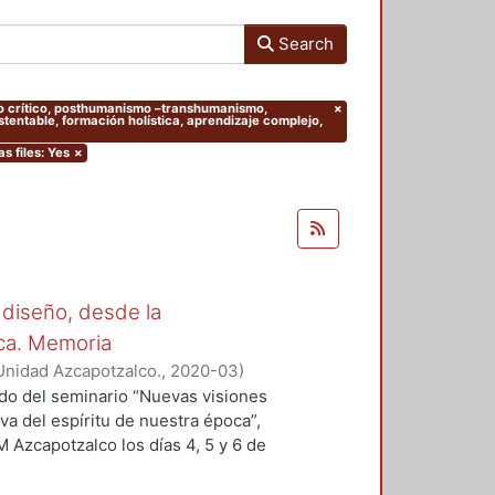
Search
ento crítico, posthumanismo –transhumanismo,
×
entable, formación holística, aprendizaje complejo,
as files: Yes
×
 diseño, desde la
oca. Memoria
Unidad Azcapotzalco.
,
2020-03
)
 Sergio
;
Hirata Kitahara, Miguel
;
ado del seminario “Nuevas visiones
va del espíritu de nuestra época”,
M Azcapotzalco los días 4, 5 y 6 de
des académicas del Grupo
ción del Diseño en el Tiempo. Se