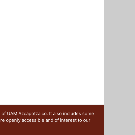
n a la educación y el diseño, del
encias, que se presentan en esta
ciones sobre este tema, en una
 y a las que, a través de una
estro grupo irá colaborando en la
t of UAM Azcapotzalco. It also includes some
are openly accessible and of interest to our