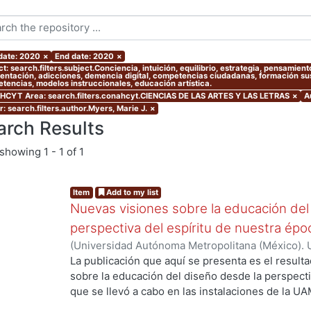
 date: 2020
×
End date: 2020
×
ct: search.filters.subject.Conciencia, intuición, equilibrio, estrategia, pensami
entación, adicciones, demencia digital, competencias ciudadanas, formación sust
tencias, modelos instruccionales, educación artística.
CYT Area: search.filters.conahcyt.CIENCIAS DE LAS ARTES Y LAS LETRAS
×
A
: search.filters.author.Myers, Marie J.
×
arch Results
showing
1 - 1 of 1
Item
Add to my list
Nuevas visiones sobre la educación del
perspectiva del espíritu de nuestra ép
(
Universidad Autónoma Metropolitana (México). 
Myers, Marie J.
;
Gold Kohan, Bela
;
Dávila Urrutia,
La publicación que aquí se presenta es el result
Soto Walls, Luis Jorge
;
Tovar Romero, Iarene
sobre la educación del diseño desde la perspecti
que se llevó a cabo en las instalaciones de la UA
septiembre de 2017, como parte de las activida