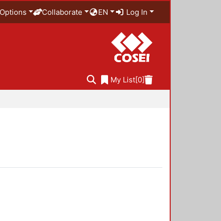
Options
Collaborate
EN
Log In
My List
[0]