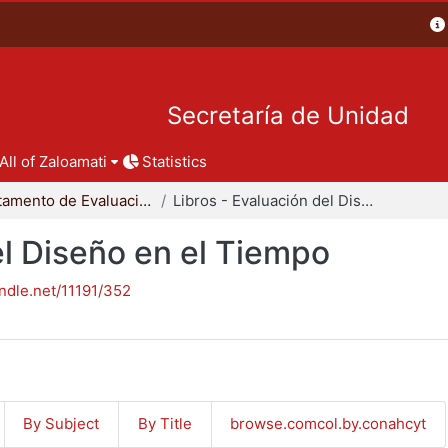
Secretaría de Unidad
All of Zaloamati
Statistics
Departamento de Evaluación del Diseño en el Tiempo
Libros - Evaluación del Diseño en el Tiempo
el Diseño en el Tiempo
andle.net/11191/352
By Subject
By Title
browse.comcol.by.conahcyt