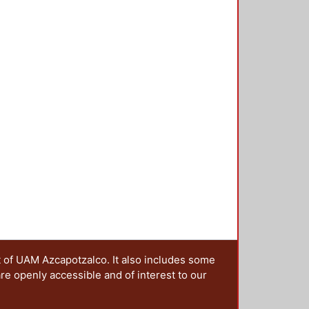
ción del Diseño en el Tiempo. Se
n a la educación y el diseño, del
encias, que se presentan en esta
ciones sobre este tema, en una
 y a las que, a través de una
estro grupo irá colaborando en la
t of UAM Azcapotzalco. It also includes some
are openly accessible and of interest to our