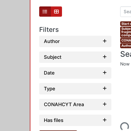
Start
Filters
Subje
fragm
compe
Author
CONAH
Author
Se
Subject
Now 
Date
Type
CONAHCYT Area
Loading...
Has files