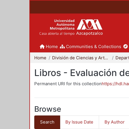
Home
Communities & Collections
Home
División de Ciencias y Artes para el Diseño
Libros - Evaluación d
Permanent URI for this collection
https://hdl.h
Browse
Search
By Issue Date
By Author