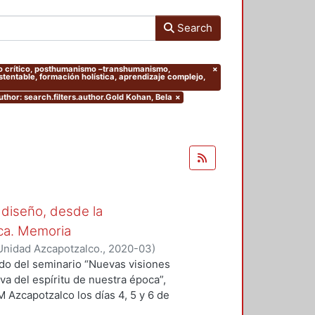
Search
ento crítico, posthumanismo –transhumanismo,
×
entable, formación holística, aprendizaje complejo,
uthor: search.filters.author.Gold Kohan, Bela
×
 diseño, desde la
oca. Memoria
Unidad Azcapotzalco.
,
2020-03
)
 Sergio
;
Hirata Kitahara, Miguel
;
ado del seminario “Nuevas visiones
va del espíritu de nuestra época”,
M Azcapotzalco los días 4, 5 y 6 de
des académicas del Grupo