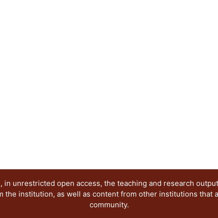
Educación y Diseño, del Departamento de Evalua
presentan los avances de investigación en relació
Grupo de Investigación antes citado. Dichas pon
publicación electrónica, reflejan diferentes posi
época que demanda nuevas visiones y propuestas,
investigación seria y rigurosa, esperamos que nu
creación de ese nuevo conocimiento.
 in unrestricted open access, the teaching and research outpu
he institution, as well as content from other institutions that 
community.