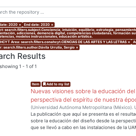
 date: 2020
×
End date: 2020
×
ct: search.filters.subject.Conciencia, intuición, equilibrio, estrategia, pensami
entación, adicciones, demencia digital, competencias ciudadanas, formación sust
tencias, modelos instruccionales, educación artística.
CYT Area: search.filters.conahcyt.CIENCIAS DE LAS ARTES Y LAS LETRAS
×
A
: search.filters.author.Dávila Urrutia, Sergio
×
arch Results
showing
1 - 1 of 1
Item
Add to my list
Nuevas visiones sobre la educación del
perspectiva del espíritu de nuestra ép
(
Universidad Autónoma Metropolitana (México). 
Myers, Marie J.
;
Gold Kohan, Bela
;
Dávila Urrutia,
La publicación que aquí se presenta es el result
Soto Walls, Luis Jorge
;
Tovar Romero, Iarene
sobre la educación del diseño desde la perspecti
que se llevó a cabo en las instalaciones de la UA
ng...
septiembre de 2017, como parte de las activida