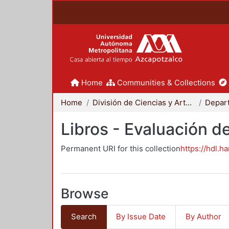
Home
Communities & Collections
Home
División de Ciencias y Artes para el Diseño
Libros - Evaluación d
Permanent URI for this collection
https://hdl.h
Browse
Search
By Issue Date
By Author