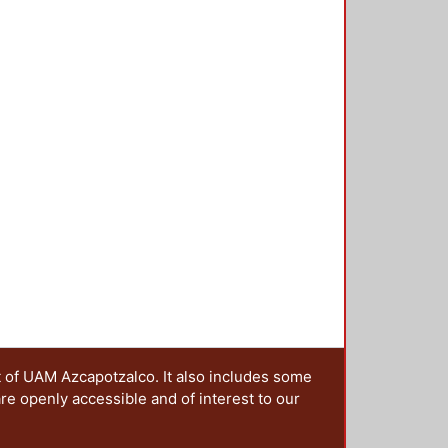
ción del Diseño en el Tiempo. Se
n a la educación y el diseño, del
encias, que se presentan en esta
ciones sobre este tema, en una
 y a las que, a través de una
estro grupo irá colaborando en la
t of UAM Azcapotzalco. It also includes some
are openly accessible and of interest to our