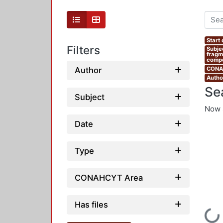
Start
Filters
Subje
fragm
compe
Author
CONAH
Author
Se
Subject
Now 
Date
Type
CONAHCYT Area
Has files
Loadi