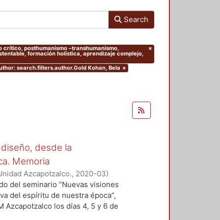
Search
ento crítico, posthumanismo –transhumanismo,
×
entable, formación holística, aprendizaje complejo,
uthor: search.filters.author.Gold Kohan, Bela
×
 diseño, desde la
oca. Memoria
Unidad Azcapotzalco.
,
2020-03
)
 Sergio
;
Hirata Kitahara, Miguel
;
ado del seminario “Nuevas visiones
va del espíritu de nuestra época”,
M Azcapotzalco los días 4, 5 y 6 de
des académicas del Grupo