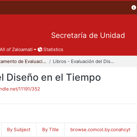
Secretaría de Unidad
All of Zaloamati
Statistics
Departamento de Evaluación del Diseño en el Tiempo
Libros - Evaluación del Diseño en el Tiempo
el Diseño en el Tiempo
andle.net/11191/352
By Subject
By Title
browse.comcol.by.conahcyt