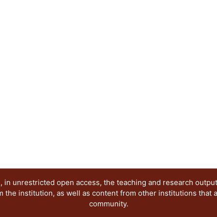
Educación y Diseño, del Departamento de Evalua
presentan los avances de investigación en relació
Grupo de Investigación antes citado. Dichas pon
publicación electrónica, reflejan diferentes posi
época que demanda nuevas visiones y propuestas,
investigación seria y rigurosa, esperamos que nu
creación de ese nuevo conocimiento.
 in unrestricted open access, the teaching and research outpu
he institution, as well as content from other institutions that 
community.