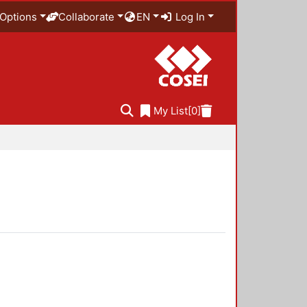
Options
Collaborate
EN
Log In
My List
[0]