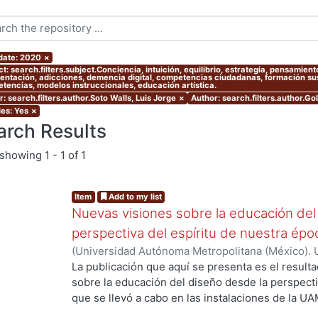
 date: 2020
×
ct: search.filters.subject.Conciencia, intuición, equilibrio, estrategia, pensami
entación, adicciones, demencia digital, competencias ciudadanas, formación sust
tencias, modelos instruccionales, educación artística.
: search.filters.author.Soto Walls, Luis Jorge
×
Author: search.filters.author.Go
les: Yes
×
arch Results
showing
1 - 1 of 1
Item
Add to my list
Nuevas visiones sobre la educación del
perspectiva del espíritu de nuestra ép
(
Universidad Autónoma Metropolitana (México). 
Myers, Marie J.
;
Gold Kohan, Bela
;
Dávila Urrutia,
La publicación que aquí se presenta es el result
Soto Walls, Luis Jorge
;
Tovar Romero, Iarene
sobre la educación del diseño desde la perspecti
que se llevó a cabo en las instalaciones de la UA
septiembre de 2017, como parte de las activida