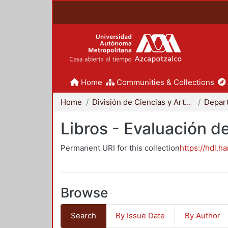
Home
Communities & Collections
Home
División de Ciencias y Artes para el Diseño
Libros - Evaluación d
Permanent URI for this collection
https://hdl.h
Browse
Search
By Issue Date
By Author