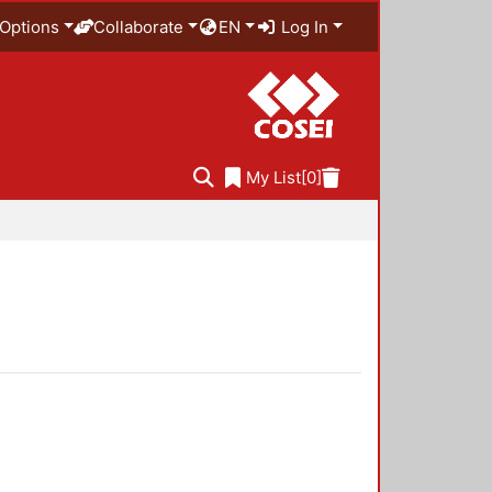
Options
Collaborate
EN
Log In
My List
[0]