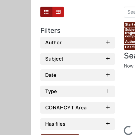
Start
Filters
Subje
fragm
compe
Author
Author
Has fi
Se
Subject
Now 
Date
Type
CONAHCYT Area
Has files