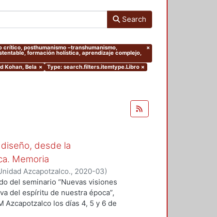
Search
ento crítico, posthumanismo –transhumanismo,
×
entable, formación holística, aprendizaje complejo,
ld Kohan, Bela
×
Type: search.filters.itemtype.Libro
×
 diseño, desde la
oca. Memoria
Unidad Azcapotzalco.
,
2020-03
)
 Sergio
;
Hirata Kitahara, Miguel
;
ado del seminario “Nuevas visiones
va del espíritu de nuestra época”,
M Azcapotzalco los días 4, 5 y 6 de
des académicas del Grupo