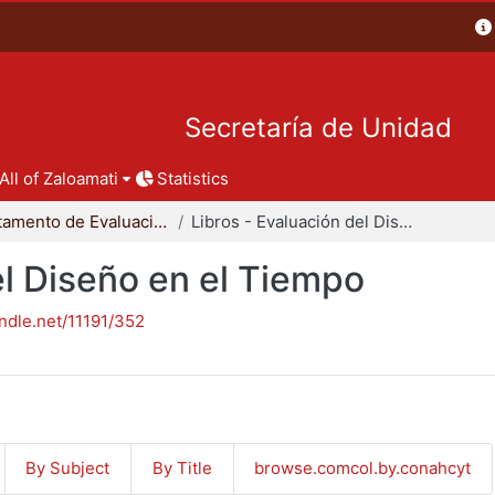
Secretaría de Unidad
All of Zaloamati
Statistics
Departamento de Evaluación del Diseño en el Tiempo
Libros - Evaluación del Diseño en el Tiempo
el Diseño en el Tiempo
andle.net/11191/352
By Subject
By Title
browse.comcol.by.conahcyt