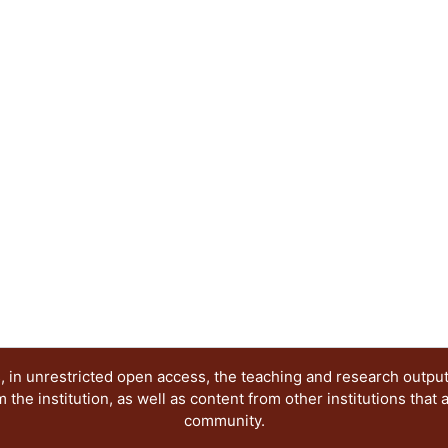
Educación y Diseño, del Departamento de Evalua
presentan los avances de investigación en relació
Grupo de Investigación antes citado. Dichas pon
publicación electrónica, reflejan diferentes posi
época que demanda nuevas visiones y propuestas,
investigación seria y rigurosa, esperamos que nu
creación de ese nuevo conocimiento.
 in unrestricted open access, the teaching and research outpu
he institution, as well as content from other institutions that 
community.