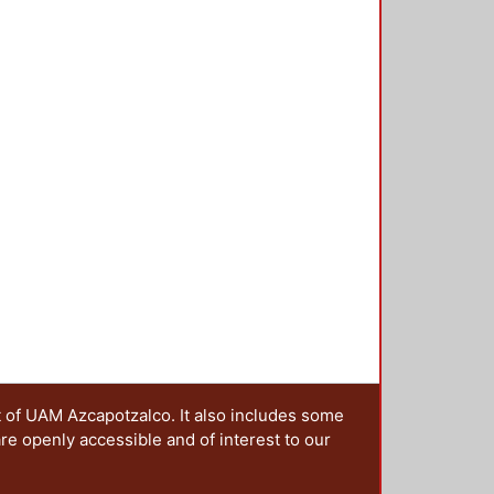
ción del Diseño en el Tiempo. Se
n a la educación y el diseño, del
encias, que se presentan en esta
ciones sobre este tema, en una
 y a las que, a través de una
estro grupo irá colaborando en la
t of UAM Azcapotzalco. It also includes some
are openly accessible and of interest to our