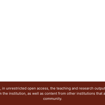
presentan los avances de investigación en relació
Grupo de Investigación antes citado. Dichas pon
publicación electrónica, reflejan diferentes posi
época que demanda nuevas visiones y propuestas,
investigación seria y rigurosa, esperamos que nu
creación de ese nuevo conocimiento.
 in unrestricted open access, the teaching and research outpu
he institution, as well as content from other institutions that 
community.