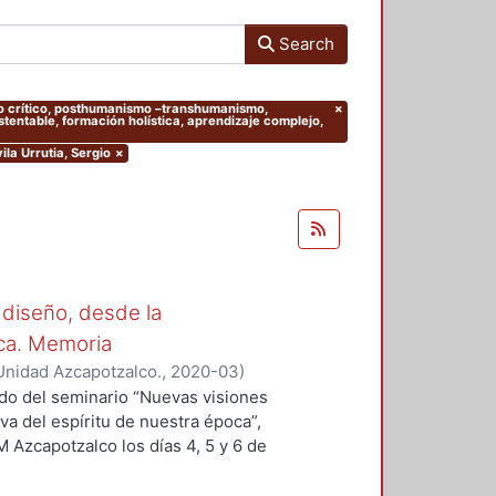
Search
ento crítico, posthumanismo –transhumanismo,
×
entable, formación holística, aprendizaje complejo,
ila Urrutia, Sergio
×
 diseño, desde la
oca. Memoria
Unidad Azcapotzalco.
,
2020-03
)
 Sergio
;
Hirata Kitahara, Miguel
;
ado del seminario “Nuevas visiones
va del espíritu de nuestra época”,
M Azcapotzalco los días 4, 5 y 6 de
des académicas del Grupo
ción del Diseño en el Tiempo. Se