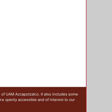
n a la educación y el diseño, del
encias, que se presentan en esta
ciones sobre este tema, en una
 y a las que, a través de una
estro grupo irá colaborando en la
t of UAM Azcapotzalco. It also includes some
are openly accessible and of interest to our