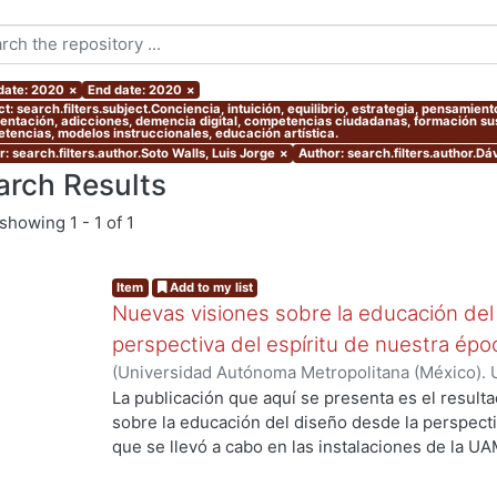
 date: 2020
×
End date: 2020
×
ct: search.filters.subject.Conciencia, intuición, equilibrio, estrategia, pensami
entación, adicciones, demencia digital, competencias ciudadanas, formación sust
tencias, modelos instruccionales, educación artística.
: search.filters.author.Soto Walls, Luis Jorge
×
Author: search.filters.author.Dáv
arch Results
showing
1 - 1 of 1
Item
Add to my list
Nuevas visiones sobre la educación del
perspectiva del espíritu de nuestra ép
(
Universidad Autónoma Metropolitana (México). 
Myers, Marie J.
;
Gold Kohan, Bela
;
Dávila Urrutia,
La publicación que aquí se presenta es el result
Soto Walls, Luis Jorge
;
Tovar Romero, Iarene
sobre la educación del diseño desde la perspecti
que se llevó a cabo en las instalaciones de la UA
ng...
septiembre de 2017, como parte de las activida
Educación y Diseño, del Departamento de Evalua