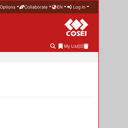
Options
Collaborate
EN
Log In
My List
[0]