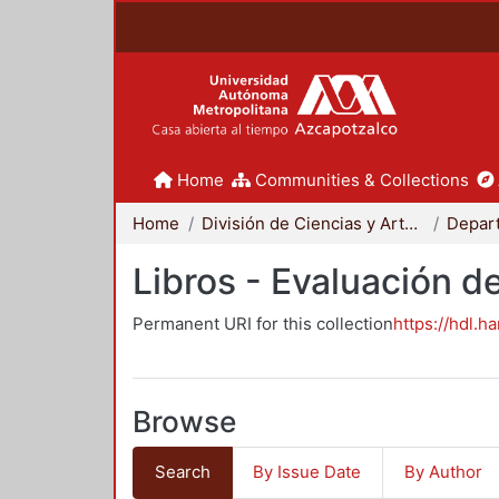
Home
Communities & Collections
Home
División de Ciencias y Artes para el Diseño
Libros - Evaluación d
Permanent URI for this collection
https://hdl.h
Browse
Search
By Issue Date
By Author