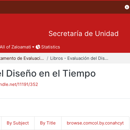
Secretaría de Unidad
All of Zaloamati
Statistics
Departamento de Evaluación del Diseño en el Tiempo
Libros - Evaluación del Diseño en el Tiempo
el Diseño en el Tiempo
andle.net/11191/352
By Subject
By Title
browse.comcol.by.conahcyt