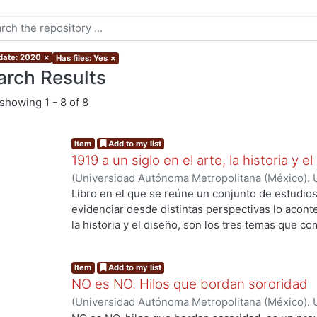
 date: 2020
×
Has files: Yes
×
arch Results
showing
1 - 8 of 8
Item
Add to my list
1919 a un siglo en el arte, la historia y e
(
Universidad Autónoma Metropolitana (México). U
Ciencias y Artes para el Diseño.
,
2022-07
)
SANC
Libro en el que se reúne un conjunto de estudio
Chavarrría, Edzná
;
Herrera, Luis Carlos
;
Díaz Arel
evidenciar desde distintas perspectivas lo acontec
Mondragón, Sandra
;
Soto Walls, Luis Jorge
;
Clav
la historia y el diseño, son los tres temas que c
Martinez Leal, Luisa
;
Gutierrez Trapero, Olga Mar
autor para proponernos una aproximación a lo su
ng...
Elvira
;
Peniche Bolio, Jorge
;
Nasser Farías, Judith
tres tópicos han sido elegidos como puntos de p
Item
Add to my list
Garay Vargas, Elisa
;
Alvarado, Luis Alberto
;
Ríos 
este marco de referencia temporal, que cambiaro
NO es NO. Hilos que bordan sororidad
María Guadalupe
académica ya sea como objetos de estudio en s
(
Universidad Autónoma Metropolitana (México). U
profesionales. Tan sólo en el caso del diseño, es 