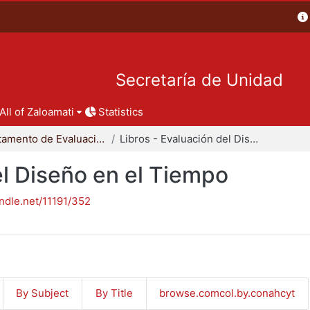
Secretaría de Unidad
All of Zaloamati
Statistics
Departamento de Evaluación del Diseño en el Tiempo
Libros - Evaluación del Diseño en el Tiempo
el Diseño en el Tiempo
andle.net/11191/352
By Subject
By Title
browse.comcol.by.conahcyt