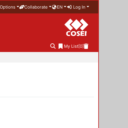
Options
Collaborate
EN
Log In
My List
[0]