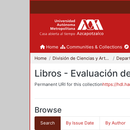
Home
Communities & Collections
Home
División de Ciencias y Artes para el Diseño
Libros - Evaluación d
Permanent URI for this collection
https://hdl.h
Browse
Search
By Issue Date
By Author