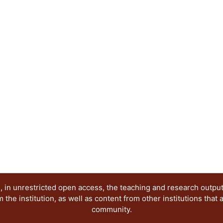
Grupo de Investigación antes citado. Dichas pon
publicación electrónica, reflejan diferentes posi
época que demanda nuevas visiones y propuestas,
investigación seria y rigurosa, esperamos que nu
creación de ese nuevo conocimiento.
 in unrestricted open access, the teaching and research outpu
he institution, as well as content from other institutions that 
community.