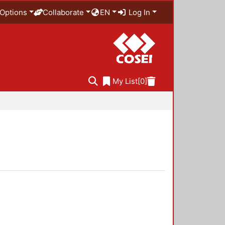
Options
Collaborate
EN
Log In
My List
[0]