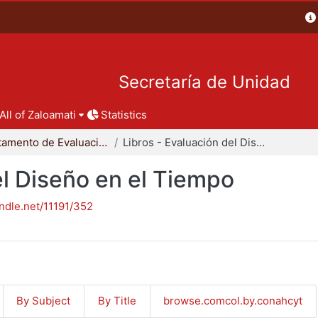
Secretaría de Unidad
All of Zaloamati
Statistics
Departamento de Evaluación del Diseño en el Tiempo
Libros - Evaluación del Diseño en el Tiempo
el Diseño en el Tiempo
andle.net/11191/352
By Subject
By Title
browse.comcol.by.conahcyt