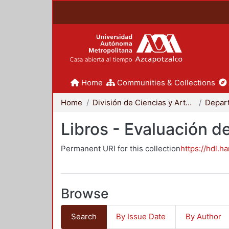
Home
Communities & Collections
Home
División de Ciencias y Artes para el Diseño
Libros - Evaluación d
Permanent URI for this collection
https://hdl.h
Browse
Search
By Issue Date
By Author