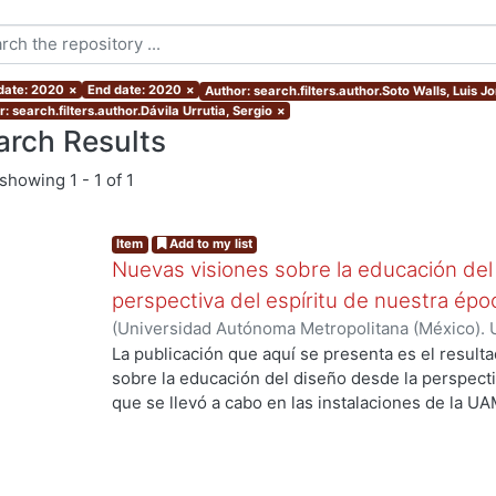
 date: 2020
×
End date: 2020
×
Author: search.filters.author.Soto Walls, Luis J
: search.filters.author.Dávila Urrutia, Sergio
×
arch Results
showing
1 - 1 of 1
Item
Add to my list
Nuevas visiones sobre la educación del
perspectiva del espíritu de nuestra ép
(
Universidad Autónoma Metropolitana (México). 
Myers, Marie J.
;
Gold Kohan, Bela
;
Dávila Urrutia,
La publicación que aquí se presenta es el result
Soto Walls, Luis Jorge
;
Tovar Romero, Iarene
sobre la educación del diseño desde la perspecti
que se llevó a cabo en las instalaciones de la UA
septiembre de 2017, como parte de las activida
Educación y Diseño, del Departamento de Evalua
presentan los avances de investigación en relació