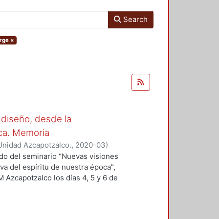
Search
orge
×
 diseño, desde la
oca. Memoria
Unidad Azcapotzalco.
,
2020-03
)
 Sergio
;
Hirata Kitahara, Miguel
;
ado del seminario “Nuevas visiones
va del espíritu de nuestra época”,
M Azcapotzalco los días 4, 5 y 6 de
des académicas del Grupo
ción del Diseño en el Tiempo. Se
n a la educación y el diseño, del