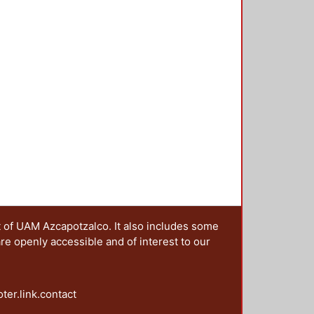
s, tituladas: abordajes semióticos,
ignos, en donde se hace patente la
linarias que sirven para analizar
 articulados, los cuales
t of UAM Azcapotzalco. It also includes some
are openly accessible and of interest to our
oter.link.contact