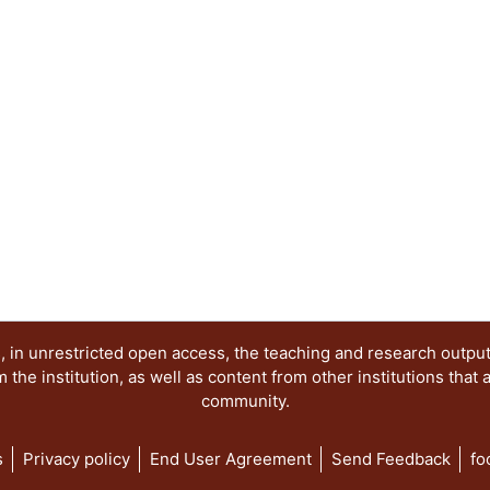
Elena
reunidos han sido estructurados en tres seccione
imágenes y representaciones y el juego de los s
relevancia de realizar aproximaciones interdiscip
los procesos culturales como fenómenos sígnicos
trascienden a la esfera antropológica.
 in unrestricted open access, the teaching and research outpu
he institution, as well as content from other institutions that 
community.
s
Privacy policy
End User Agreement
Send Feedback
fo