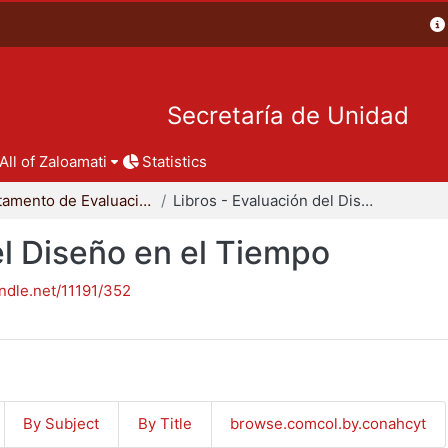
Secretaría de Unidad
All of Zaloamati
Statistics
Departamento de Evaluación del Diseño en el Tiempo
Libros - Evaluación del Diseño en el Tiempo
el Diseño en el Tiempo
andle.net/11191/352
By Subject
By Title
browse.comcol.by.conahcyt