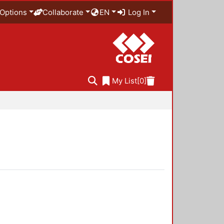
Options
Collaborate
EN
Log In
My List
[0]