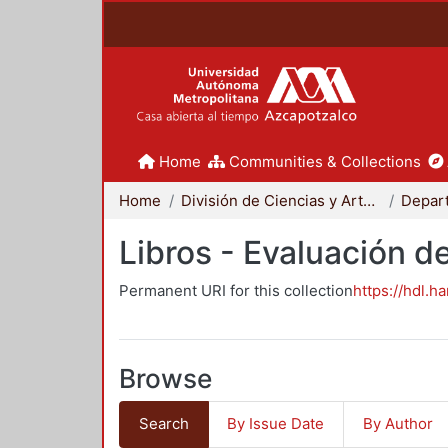
Home
Communities & Collections
Home
División de Ciencias y Artes para el Diseño
Libros - Evaluación d
Permanent URI for this collection
https://hdl.h
Browse
Search
By Issue Date
By Author