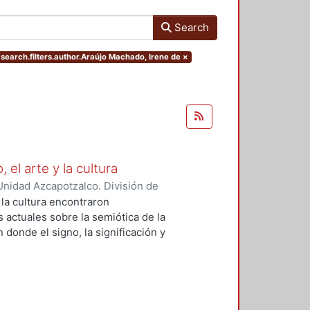
Search
 search.filters.author.Araújo Machado, Irene de
×
 el arte y la cultura
nidad Azcapotzalco. División de
e Evaluación del Diseño en el
 la cultura encontraron
goso Susunaga, Claudia
;
Fragoso-
 actuales sobre la semiótica de la
oa, Oscar
;
Haidar Esperidiao,
donde el signo, la significación y
blo
;
Gherlone, Laura
;
Sánchez
a de la cultura, de la
o Machado, Irene de
;
Amoroso
buscando enriquecer el estudio del
rtiz Leroux, Jorge Gabriel
;
Monroy
gnificación, desde una visión
;
Jiménez Draguicevic, Pamela
eje que orienta la interacción de
, Daniela
;
Solano Meneses, Eska
iferentes puntos de vista aquí