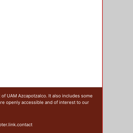
s, tituladas: abordajes semióticos,
ignos, en donde se hace patente la
linarias que sirven para analizar
 articulados, los cuales
t of UAM Azcapotzalco. It also includes some
are openly accessible and of interest to our
oter.link.contact