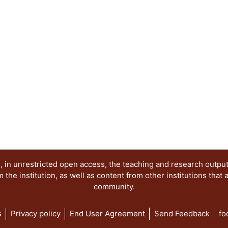
Elena
reunidos han sido estructurados en tres seccione
imágenes y representaciones y el juego de los s
relevancia de realizar aproximaciones interdiscip
los procesos culturales como fenómenos sígnicos
trascienden a la esfera antropológica.
 in unrestricted open access, the teaching and research outpu
he institution, as well as content from other institutions that 
community.
s
Privacy policy
End User Agreement
Send Feedback
fo