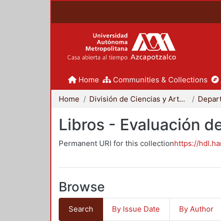
Home
Communities & Collections
Home
División de Ciencias y Artes para el Diseño
Libros - Evaluación d
Permanent URI for this collection
https://hdl.h
Browse
Search
By Issue Date
By Author