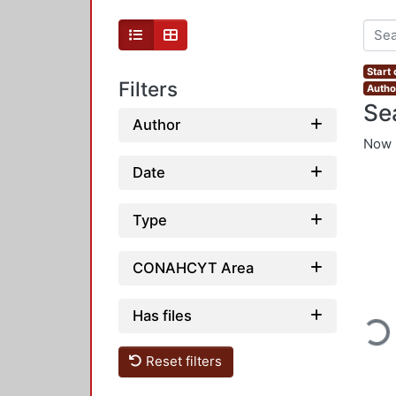
Start
Filters
Author
Se
Author
Now 
Date
Type
CONAHCYT Area
Loading
Has files
Reset filters