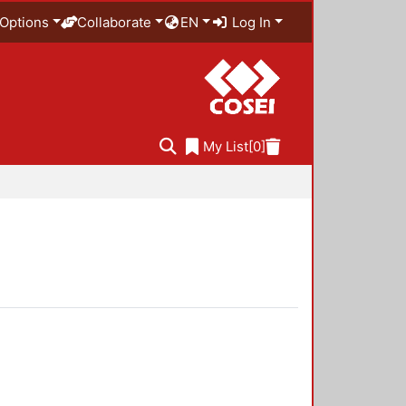
Options
Collaborate
EN
Log In
My List
[0]