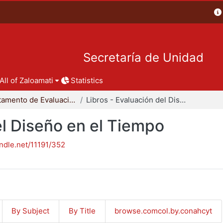
Secretaría de Unidad
All of Zaloamati
Statistics
Departamento de Evaluación del Diseño en el Tiempo
Libros - Evaluación del Diseño en el Tiempo
el Diseño en el Tiempo
andle.net/11191/352
By Subject
By Title
browse.comcol.by.conahcyt