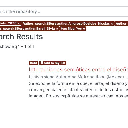
 date: 2020
×
Author: search.filters.author.Amoroso Boelcke, Nicolás
×
Author:
: search.filters.author.Barei, Silvia
×
Has files: Yes
×
arch Results
showing
1 - 1 of 1
Item
Add to my list
Interacciones semióticas entre el diseño,
(
Universidad Autónoma Metropolitana (México). U
Ciencias y Artes para el Diseño. Departamento d
Se expone la forma en la que, el arte, el diseño y
Tiempo.
,
2023
)
Olalde Ramos, María Teresa
;
Fra
convergencia en el planteamiento de los estudios
...
Susunaga, Olivia
;
Córdoba Flores, Consuelo
;
Och
imagen. En sus capítulos se muestran caminos en 
Julieta
;
Barei, Silvia
;
Molina Ahumada, Ernesto Pa
el sentido se entretejen como parte de la semiótic
Ortíz, José Waldir
;
González Pérez, Carlos
;
Araúj
representación simbólica y la intertextualidad, 
Boelcke, Nicolás
;
Meo Laos, Verónica Gabriela
;
O
funcionamiento y operación de los procesos de si
Villanueva, Fermín
;
Zarur Cortés, Jorge Eduardo
donde la interdisciplinariedad se expone como el 
Soledad
;
Cabral, Pablo Alejandro
;
Velázquez Ruiz
los signos que son objeto de este volumen. Los d