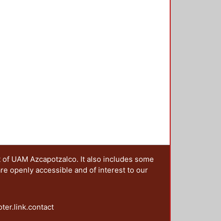
n colectiva se pueden resumir en
esos de significación generados en
desde 1968. 2. Mostrar la
o y los efectos políticos e
r viva, a cinco décadas del
acionales de ruptura acompañados
cativa y combativa. 4.
ores de la protesta y
uales. Este conjunto de objetivos
rte, al periodizar de la imagen de
nto del 68; en segundo lugar,
ntes de años de protesta social
presente siglo) en donde se
scalas territoriales; en tercer
 de las imágenes de la protesta del
t of UAM Azcapotzalco. It also includes some
proyecciones significativas.
are openly accessible and of interest to our
oter.link.contact