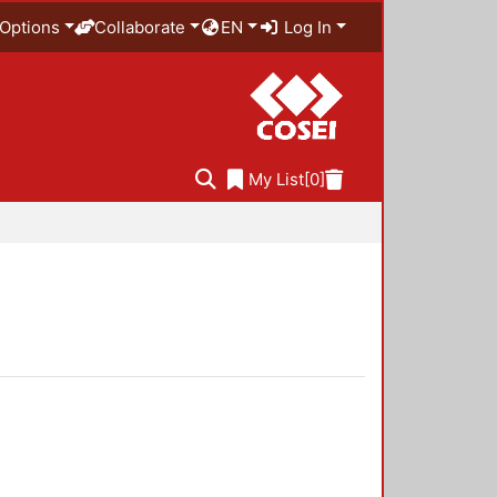
Options
Collaborate
EN
Log In
My List
[0]