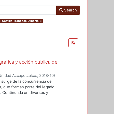
Search
el Castillo Troncoso, Alberto
×
gráfica y acción pública de
Unidad Azcapotzalco.
,
2018-10
)
ónica
;
Lizarazo Arias, Diego
;
Pérez
 surge de la concurrencia de
oz Trejo, Jose Othon
;
Aquino
os, que forman parte del legado
lejandro
;
Hijar Gonzalez, Cristina
;
8. Continuada en diversos y
Gritón", Antonio
;
Barrios, Jose Luis
ad de formas y modalidades de la
adas para ubicarse y prolongarse en
tre imagen y protesta. En este