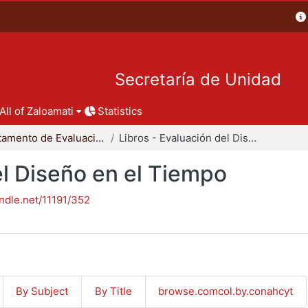
Secretaría de Unidad
All of Zaloamati
Statistics
Departamento de Evaluación del Diseño en el Tiempo
Libros - Evaluación del Diseño en el Tiempo
el Diseño en el Tiempo
andle.net/11191/352
By Subject
By Title
browse.comcol.by.conahcyt