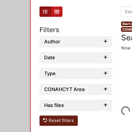
Start
Filters
CONAH
Se
Author
Now 
Date
Type
CONAHCYT Area
Has files
Loading...
Reset filters