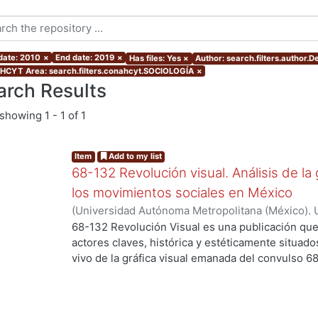
 date: 2010
×
End date: 2019
×
Has files: Yes
×
Author: search.filters.author.D
CYT Area: search.filters.conahcyt.SOCIOLOGÍA
×
arch Results
showing
1 - 1 of 1
Item
Add to my list
68-132 Revolución visual. Análisis de la 
los movimientos sociales en México
(
Universidad Autónoma Metropolitana (México). 
Ortiz Leroux, Jorge Gabriel
;
Arroyo Pedroza, Ver
68-132 Revolución Visual es una publicación que
Vega, Jorge
;
Del Castillo Troncoso, Alberto
;
Quir
actores claves, histórica y estéticamente situad
Casas, Arnulfo
;
Tamayo, Sergio
;
Moreno Corso, A
vivo de la gráfica visual emanada del convulso 6
Martínez Huerta, Joel
;
Franco, Itandehui
;
Ortíz "
persistentes movimientos sociales, esa intensid
resistencia se extendió a lo largo de varias déc
los territorios contemporáneos de la relación en