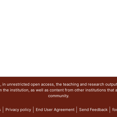
sentido, los objetivos de la presente publicació
los siguientes elementos: 1. Reconocer los proc
los movimientos sociales de protesta en México 
diversidad de expresiones en contextos de disens
ideológicos de la imagen de protesta. 3. Mantene
movimiento, la memoria y los imaginarios gener
por el uso de la imagen como herramienta comuni
Desmitificar la percepción colectiva sobre los act
contextualizar sus manifestaciones pasadas y act
ha sido abordado en distintos niveles. Por una pa
protesta, partiendo por las imágenes del movimie
mediante el reconocimiento de imágenes procede
(desde los setentas hasta la primera década del 
apuntaló la lucha democrática a varios niveles y e
lugar, al problematizar el carácter y singularidad
 in unrestricted open access, the teaching and research outpu
movimiento #YoSoy132, así como sus afluentes y 
he institution, as well as content from other institutions that 
community.
s
Privacy policy
End User Agreement
Send Feedback
fo