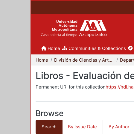
Home
Communities & Collections
Home
División de Ciencias y Artes para el Diseño
Libros - Evaluación d
Permanent URI for this collection
https://hdl.h
Browse
Search
By Issue Date
By Author