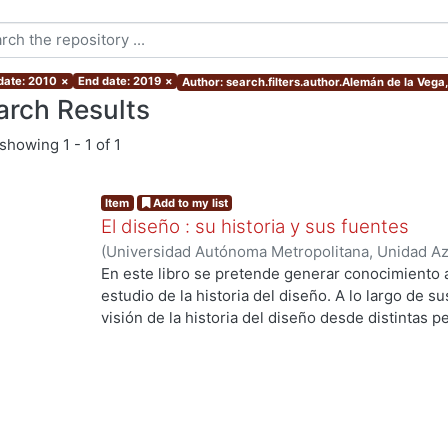
 date: 2010
×
End date: 2019
×
Author: search.filters.author.Alemán de la Vega
arch Results
showing
1 - 1 of 1
Item
Add to my list
El diseño : su historia y sus fuentes
(
Universidad Autónoma Metropolitana, Unidad Azc
Artes para el Diseño, Departamento de Evaluaci
En este libro se pretende generar conocimiento a
Pastrana Flores, Miguel
;
Arciniega Ávila, Hugo
;
G
estudio de la historia del diseño. A lo largo de s
Martínez Leal, Luisa
;
Alemán de la Vega, Maribel
visión de la historia del diseño desde distintas p
Hernández Prado, María de los Ángeles
;
Melénde