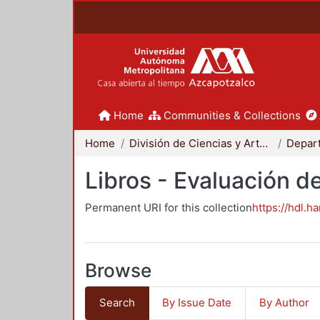
Home
Communities & Collections
Home
División de Ciencias y Artes para el Diseño
Libros - Evaluación d
Permanent URI for this collection
https://hdl.h
Browse
Search
By Issue Date
By Author