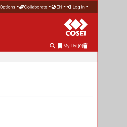
Options
Collaborate
EN
Log In
My List
[0]