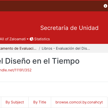
Secretaría de Unidad
All of Zaloamati
Statistics
Departamento de Evaluación del Diseño en el Tiempo
Libros - Evaluación del Diseño en el Tiempo
el Diseño en el Tiempo
andle.net/11191/352
By Subject
By Title
browse.comcol.by.conahcyt