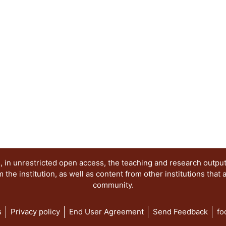
 in unrestricted open access, the teaching and research outpu
he institution, as well as content from other institutions that 
community.
s
Privacy policy
End User Agreement
Send Feedback
fo