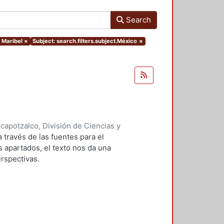
Search
, Maribel
×
Subject: search.filters.subject.México
×
apotzalco, División de Ciencias y
ón del Diseño en el Tiempo
,
2010
)
 través de las fuentes para el
utiérrez Trapero, Olga Margarita
;
us apartados, el texto nos da una
;
Díaz Arellano, Guillermo
;
erspectivas.
z Crespo, Ana