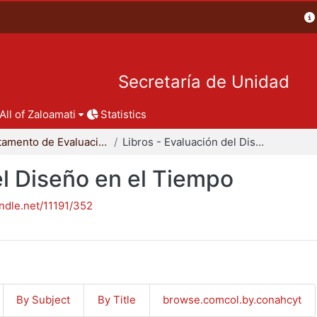
Secretaría de Unidad
All of Zaloamati
Statistics
Departamento de Evaluación del Diseño en el Tiempo
Libros - Evaluación del Diseño en el Tiempo
el Diseño en el Tiempo
andle.net/11191/352
By Subject
By Title
browse.comcol.by.conahcyt