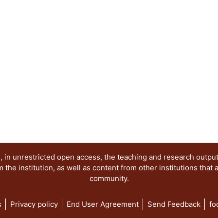
 in unrestricted open access, the teaching and research outpu
he institution, as well as content from other institutions that 
community.
s
Privacy policy
End User Agreement
Send Feedback
fo