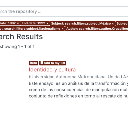
date: 1992
×
End date: 1992
×
Subject: search.filters.subject.México
×
Subject
ct: search.filters.subject.Nacionalismo
×
Author: search.filters.author.Cruzvilleg
arch Results
showing
1 - 1 of 1
Item
Add to my list
Identidad y cultura
(
Universidad Autónoma Metropolitana, Unidad Azc
Artes para el Diseño, Departamento de Evaluaci
Este ensayo, es un análisis de la transformación 
Cruzvillegas Villegas, Rogelio
como de las consecuencias de manipulación multi
conjunto de reflexiones en torno al rescate de nu
posibilidades socio-educativas a partir de una ra
ng...
MEDIA de acuerdo a una propuesta de tecnologí