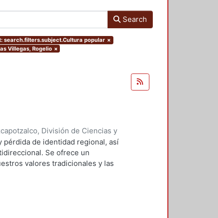
Search
: search.filters.subject.Cultura popular
×
as Villegas, Rogelio
×
apotzalco, División de Ciencias y
ón del Diseño en el Tiempo
,
1992
)
y pérdida de identidad regional, así
direccional. Se ofrece un
estros valores tradicionales y las
cionalización crítica de los MASS
a educacional humanizante.