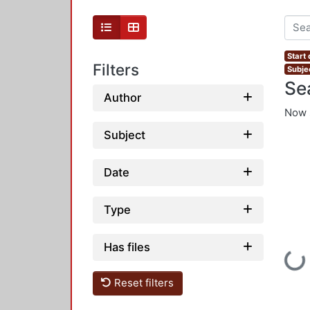
Start 
Filters
Subje
Se
Author
Now 
Subject
Date
Type
Has files
Loadi
Reset filters