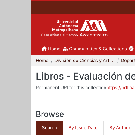
Home
Communities & Collections
Home
División de Ciencias y Artes para el Diseño
Libros - Evaluación d
Permanent URI for this collection
https://hdl.h
Browse
Search
By Issue Date
By Author