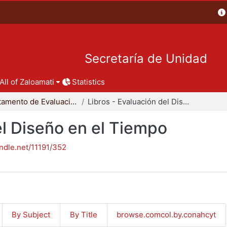
Secretaría de Unidad
All of Zaloamati
Statistics
Departamento de Evaluación del Diseño en el Tiempo
Libros - Evaluación del Diseño en el Tiempo
el Diseño en el Tiempo
andle.net/11191/352
By Subject
By Title
browse.comcol.by.conahcyt