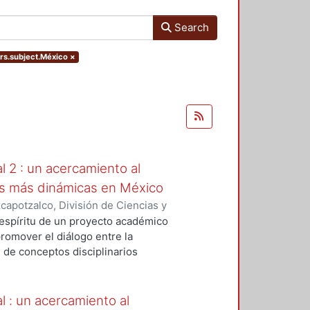
Search
ers.subject.México
×
al 2 : un acercamiento al
des más dinámicas en México
apotzalco, División de Ciencias y
ón del Diseño en el Tiempo
,
2005
)
 espíritu de un proyecto académico
keda Toda, Naoko
;
Arnal, Luis
;
omover el diálogo entre la
uilar Montoya, Georgina
;
Lara
 de conceptos disciplinarios
 Peña, Julio
;
Alvarado Dufour,
ión radica en que ofrece a los
equiel
;
Gutiérrez Ruiz, Francisco
les experimentados en diversas
s en su experiencia concreta del
al : un acercamiento al