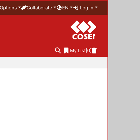
Options
Collaborate
EN
Log In
My List
[0]