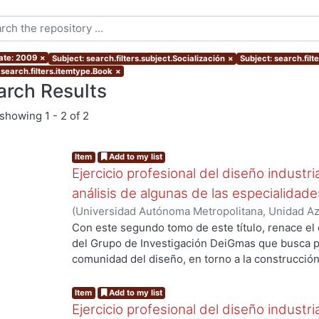
ate: 2009
×
Subject: search.filters.subject.Socialización
×
Subject: search.filt
 search.filters.itemtype.Book
×
arch Results
showing
1 - 2 of 2
Item
Add to my list
Ejercicio profesional del diseño industri
análisis de algunas de las especialida
(
Universidad Autónoma Metropolitana, Unidad Azc
Artes para el Diseño, Departamento de Evaluaci
Con este segundo tomo de este título, renace el
g...
Gutiérrez Ruiz, Francisco Javier, coordinador
;
Ta
del Grupo de Investigación DeiGmas que busca pr
Ibarra López, Maribel
;
Sasso Yada, Francesca
;
Ag
comunidad del diseño, en torno a la construcción
Treviño, Fabián
;
Cortés Gutiérrez, Alfonso
;
Frías
propios. El valor esencial de la presente publicac
Carlos
;
Balmaceda Pérez, Juan Carlos
;
Farca, Ez
lectores una conjunción de ideas de profesiona
Item
Add to my list
Javier
;
Bustamante, Gabriela
especialidades del diseño industrial, sustentada
Ejercicio profesional del diseño industri