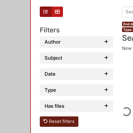
End d
Filters
Type:
Se
Author
Now 
Subject
Date
Type
Loadin
Has files
Reset filters