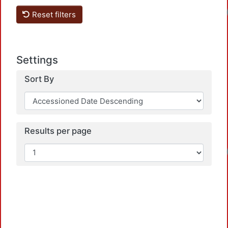
Lo
Reset filters
Settings
Sort By
Results per page
Lo