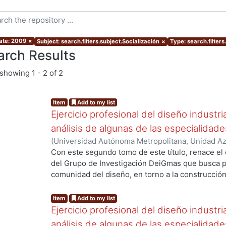
ate: 2009
×
Subject: search.filters.subject.Socialización
×
Type: search.filter
arch Results
showing
1 - 2 of 2
Item
Add to my list
Ejercicio profesional del diseño industri
análisis de algunas de las especialida
(
Universidad Autónoma Metropolitana, Unidad Azc
Artes para el Diseño, Departamento de Evaluaci
Con este segundo tomo de este título, renace el
Gutiérrez Ruiz, Francisco Javier, coordinador
;
Ta
del Grupo de Investigación DeiGmas que busca pr
Ibarra López, Maribel
;
Sasso Yada, Francesca
;
Ag
comunidad del diseño, en torno a la construcción
Treviño, Fabián
;
Cortés Gutiérrez, Alfonso
;
Frías
propios. El valor esencial de la presente publicac
Carlos
;
Balmaceda Pérez, Juan Carlos
;
Farca, Ez
lectores una conjunción de ideas de profesiona
Item
Add to my list
Javier
;
Bustamante, Gabriela
especialidades del diseño industrial, sustentada
Ejercicio profesional del diseño industri
quehacer cotidiano en organizaciones nacionales 
análisis de algunas de las especialida