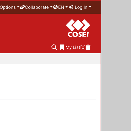
Options
Collaborate
EN
Log In
My List
[0]