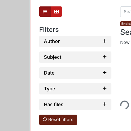
End d
Filters
Se
Author
Now 
Subject
Date
Type
Loading...
Has files
Reset filters