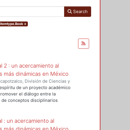
Search
s.itemtype.Book
×
al 2 : un acercamiento al
des más dinámicas en México
apotzalco, División de Ciencias y
ón del Diseño en el Tiempo
,
2005
)
 espíritu de un proyecto académico
keda Toda, Naoko
;
Arnal, Luis
;
omover el diálogo entre la
uilar Montoya, Georgina
;
Lara
 de conceptos disciplinarios
 Peña, Julio
;
Alvarado Dufour,
ión radica en que ofrece a los
equiel
;
Gutiérrez Ruiz, Francisco
les experimentados en diversas
s en su experiencia concreta del
al : un acercamiento al
de distinta índole.
des más dinámicas en México