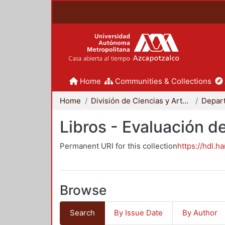
Home
Communities & Collections
Home
División de Ciencias y Artes para el Diseño
Libros - Evaluación d
Permanent URI for this collection
https://hdl.h
Browse
Search
By Issue Date
By Author