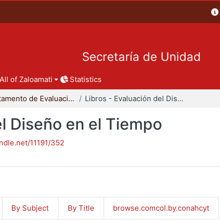
Secretaría de Unidad
All of Zaloamati
Statistics
Departamento de Evaluación del Diseño en el Tiempo
Libros - Evaluación del Diseño en el Tiempo
el Diseño en el Tiempo
andle.net/11191/352
By Subject
By Title
browse.comcol.by.conahcyt