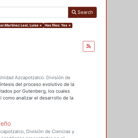
Search
hor.Martínez Leal, Luisa
×
Has files: Yes
×
nidad Azcapotzalco. División de
e Evaluación del Diseño en el
íntesis del proceso evolutivo de la
ntados por Gutenberg, los cuales
í como analizar el desarrollo de la
lturales, el papel que ha
gías y en la creación del diseño
e estudia y analiza la tipografía
iseño
s desde sus inicios hace 450 años
apotzalco, División de Ciencias y