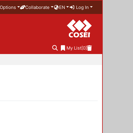
Options
Collaborate
EN
Log In
My List
[0]