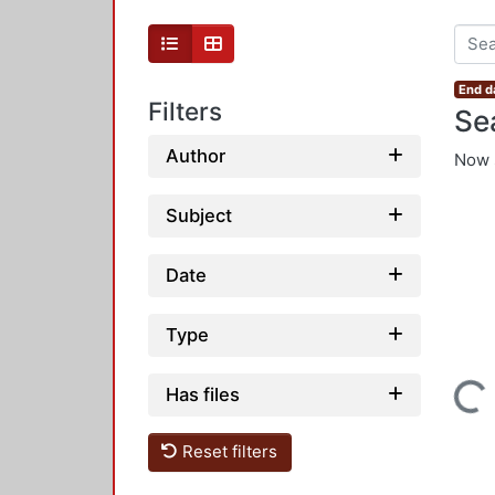
End d
Filters
Se
Author
Now 
Subject
Date
Type
Loading...
Has files
Reset filters