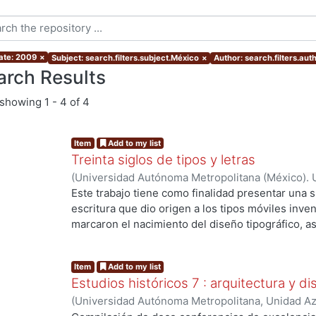
ate: 2009
×
Subject: search.filters.subject.México
×
Author: search.filters.aut
arch Results
showing
1 - 4 of 4
Item
Add to my list
Treinta siglos de tipos y letras
(
Universidad Autónoma Metropolitana (México). U
Ciencias y Artes para el Diseño. Departamento d
Este trabajo tiene como finalidad presentar una s
Tiempo : Tilde
,
1990
)
Martínez Leal, Luisa
escritura que dio origen a los tipos móviles inve
marcaron el nacimiento del diseño tipográfico, as
tipografía en cuanto a sus aspectos formales y cu
desempeñado en la generación de nuevas tecnolo
Item
Add to my list
gráfico como lo conocemos actualmente. Al final s
Estudios históricos 7 : arquitectura y d
en México y los principales tipógrafos mexicano
(
Universidad Autónoma Metropolitana, Unidad Azc
hasta nuestros días.