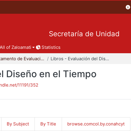
Secretaría de Unidad
All of Zaloamati
Statistics
Departamento de Evaluación del Diseño en el Tiempo
Libros - Evaluación del Diseño en el Tiempo
el Diseño en el Tiempo
andle.net/11191/352
By Subject
By Title
browse.comcol.by.conahcyt