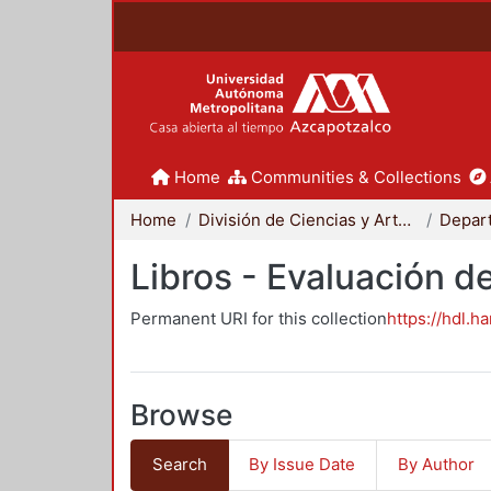
Home
Communities & Collections
Home
División de Ciencias y Artes para el Diseño
Libros - Evaluación d
Permanent URI for this collection
https://hdl.h
Browse
Search
By Issue Date
By Author